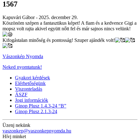
1567
Kapuvári Gábor -
2025. december 29.
Köszönöm szépen a fantasztikus képet! A fiam és a kedvence Gigi a
mopsz volt rajta akivel együtt nőtt fel és már sajnos nincs velünk!
Kifogástalan minőség és pontosság! Szuper ajándék volt!
Vászonkép Nyomda
Neked nyomtatunk!
Gyakori kérdések
Elérhetőségünk
Viszonteladás
ÁSZF
Jogi információk
Ginop Plusz 1.4.3-24 “B”
Ginop Plusz 2.1.3-24
Üzenj nekünk
vaszonkep@vaszonkepnyomda.hu
Hívj minket