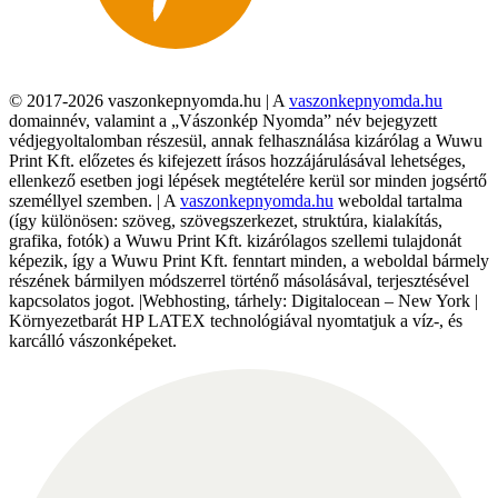
© 2017-2026 vaszonkepnyomda.hu | A
vaszonkepnyomda.hu
domainnév, valamint a „Vászonkép Nyomda” név bejegyzett
védjegyoltalomban részesül, annak felhasználása kizárólag a Wuwu
Print Kft. előzetes és kifejezett írásos hozzájárulásával lehetséges,
ellenkező esetben jogi lépések megtételére kerül sor minden jogsértő
személlyel szemben. | A
vaszonkepnyomda.hu
weboldal tartalma
(így különösen: szöveg, szövegszerkezet, struktúra, kialakítás,
grafika, fotók) a Wuwu Print Kft. kizárólagos szellemi tulajdonát
képezik, így a Wuwu Print Kft. fenntart minden, a weboldal bármely
részének bármilyen módszerrel történő másolásával, terjesztésével
kapcsolatos jogot. |Webhosting, tárhely: Digitalocean – New York |
Környezetbarát HP LATEX technológiával nyomtatjuk a víz-, és
karcálló vászonképeket.