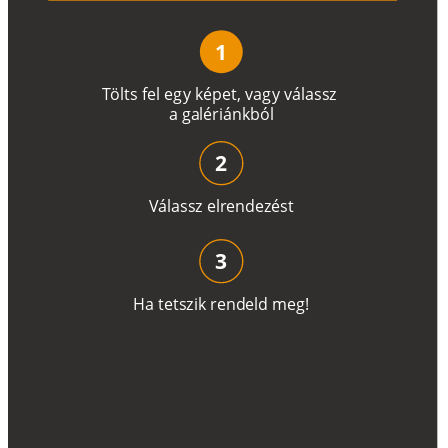
1
T
ö
l
t
s
f
e
l
e
g
y
k
é
pe
t
,
v
a
g
y
v
á
l
a
ss
z
a
g
a
lé
r
i
án
k
b
ó
l
2
V
á
l
a
ss
z
e
l
r
e
n
d
e
z
é
s
t
3
H
a
t
e
t
s
z
i
k
r
e
n
d
el
d
m
e
g
!