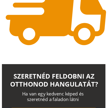
SZERETNÉD FELDOBNI AZ
OTTHONOD HANGULATÁT?
H
a
v
a
n
e
g
y
k
e
d
v
e
n
c
k
é
p
e
d
é
s
s
z
e
r
e
t
n
é
d a
f
a
l
a
d
o
n
l
á
t
n
i