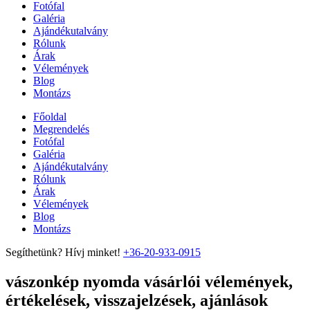
Fotófal
Galéria
Ajándékutalvány
Rólunk
Árak
Vélemények
Blog
Montázs
Főoldal
Megrendelés
Fotófal
Galéria
Ajándékutalvány
Rólunk
Árak
Vélemények
Blog
Montázs
Segíthetünk? Hívj minket!
+36-20-933-0915
vászonkép nyomda vásárlói vélemények,
értékelések, visszajelzések, ajánlások