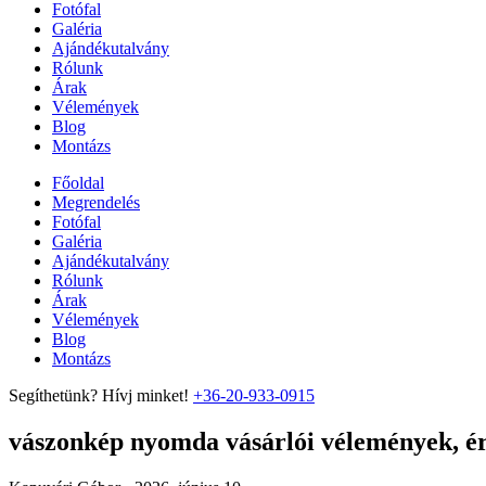
Fotófal
Galéria
Ajándékutalvány
Rólunk
Árak
Vélemények
Blog
Montázs
Főoldal
Megrendelés
Fotófal
Galéria
Ajándékutalvány
Rólunk
Árak
Vélemények
Blog
Montázs
Segíthetünk? Hívj minket!
+36-20-933-0915
vászonkép nyomda vásárlói vélemények, ért