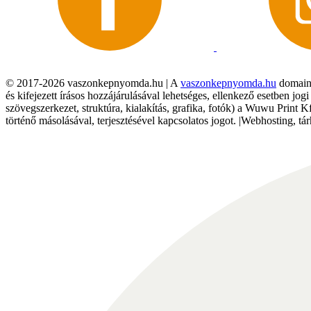
© 2017-2026 vaszonkepnyomda.hu | A
vaszonkepnyomda.hu
domainn
és kifejezett írásos hozzájárulásával lehetséges, ellenkező esetben jo
szövegszerkezet, struktúra, kialakítás, grafika, fotók) a Wuwu Print 
történő másolásával, terjesztésével kapcsolatos jogot. |Webhosting, 