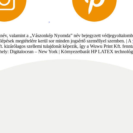
év, valamint a „Vászonkép Nyomda” név bejegyzett védjegyoltalomban 
gi lépések megtételére kerül sor minden jogsértő személlyel szemben. | A
Kft. kizárólagos szellemi tulajdonát képezik, így a Wuwu Print Kft. fe
tárhely: Digitalocean – New York | Környezetbarát HP LATEX technológi