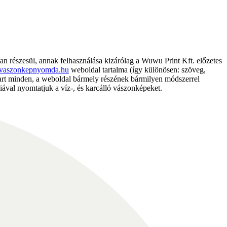
részesül, annak felhasználása kizárólag a Wuwu Print Kft. előzetes
vaszonkepnyomda.hu
weboldal tartalma (így különösen: szöveg,
nntart minden, a weboldal bármely részének bármilyen módszerrel
ával nyomtatjuk a víz-, és karcálló vászonképeket.