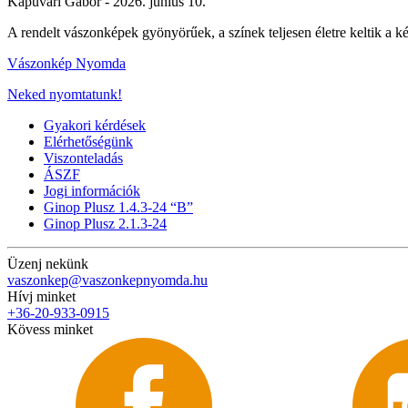
Kapuvári Gábor -
2026. június 10.
A rendelt vászonképek gyönyörűek, a színek teljesen életre keltik a 
Vászonkép Nyomda
Neked nyomtatunk!
Gyakori kérdések
Elérhetőségünk
Viszonteladás
ÁSZF
Jogi információk
Ginop Plusz 1.4.3-24 “B”
Ginop Plusz 2.1.3-24
Üzenj nekünk
vaszonkep@vaszonkepnyomda.hu
Hívj minket
+36-20-933-0915
Kövess minket