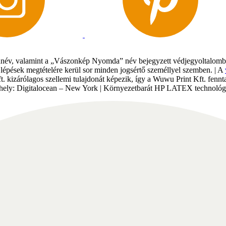
év, valamint a „Vászonkép Nyomda” név bejegyzett védjegyoltalomban 
gi lépések megtételére kerül sor minden jogsértő személlyel szemben. | A
Kft. kizárólagos szellemi tulajdonát képezik, így a Wuwu Print Kft. fe
tárhely: Digitalocean – New York | Környezetbarát HP LATEX technológi