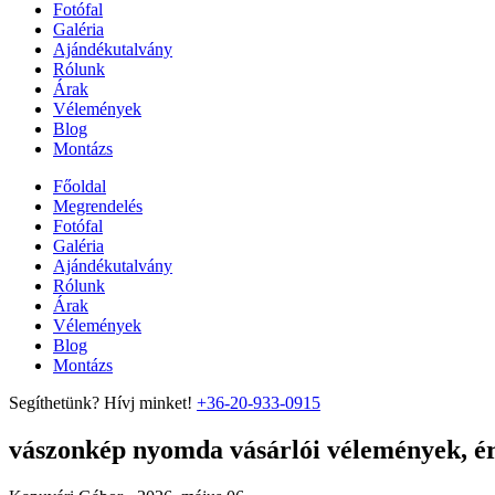
Fotófal
Galéria
Ajándékutalvány
Rólunk
Árak
Vélemények
Blog
Montázs
Főoldal
Megrendelés
Fotófal
Galéria
Ajándékutalvány
Rólunk
Árak
Vélemények
Blog
Montázs
Segíthetünk? Hívj minket!
+36-20-933-0915
vászonkép nyomda vásárlói vélemények, ért