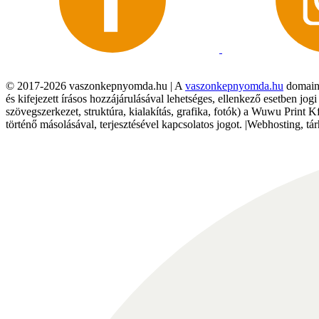
© 2017-2026 vaszonkepnyomda.hu | A
vaszonkepnyomda.hu
domainn
és kifejezett írásos hozzájárulásával lehetséges, ellenkező esetben jo
szövegszerkezet, struktúra, kialakítás, grafika, fotók) a Wuwu Print 
történő másolásával, terjesztésével kapcsolatos jogot. |Webhosting, 