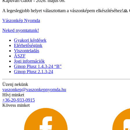
Kapuvári Gábor -
2026. május 06.
A legeslegjobb helyet választottam a vászonképem elkészítéséhez!
Vászonkép Nyomda
Neked nyomtatunk!
Gyakori kérdések
Elérhetőségünk
Viszonteladás
ÁSZF
Jogi információk
Ginop Plusz 1.4.3-24 “B”
Ginop Plusz 2.1.3-24
Üzenj nekünk
vaszonkep@vaszonkepnyomda.hu
Hívj minket
+36-20-933-0915
Kövess minket