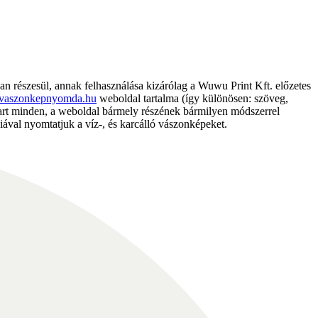
részesül, annak felhasználása kizárólag a Wuwu Print Kft. előzetes
vaszonkepnyomda.hu
weboldal tartalma (így különösen: szöveg,
nntart minden, a weboldal bármely részének bármilyen módszerrel
ával nyomtatjuk a víz-, és karcálló vászonképeket.