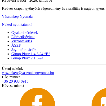
Kapuvári Gábor -
2026. június 01.
Kedves csapat, gyönyörű végeredmény és a szállítás is nagyon gyors
Vászonkép Nyomda
Neked nyomtatunk!
Gyakori kérdések
Elérhetőségünk
Viszonteladás
ÁSZF
Jogi információk
Ginop Plusz 1.4.3-24 “B”
Ginop Plusz 2.1.3-24
Üzenj nekünk
vaszonkep@vaszonkepnyomda.hu
Hívj minket
+36-20-933-0915
Kövess minket