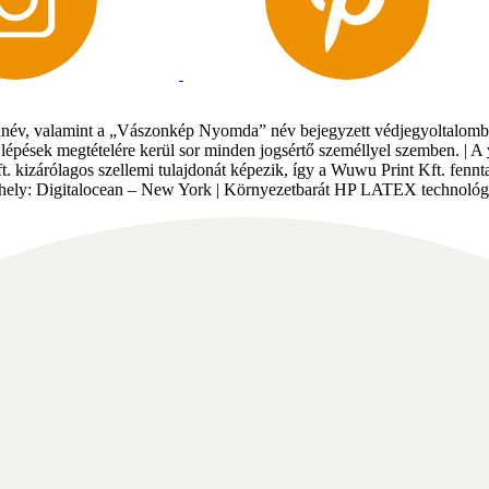
év, valamint a „Vászonkép Nyomda” név bejegyzett védjegyoltalomban 
gi lépések megtételére kerül sor minden jogsértő személlyel szemben. | A
Kft. kizárólagos szellemi tulajdonát képezik, így a Wuwu Print Kft. fe
tárhely: Digitalocean – New York | Környezetbarát HP LATEX technológi