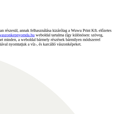
részesül, annak felhasználása kizárólag a Wuwu Print Kft. előzetes
vaszonkepnyomda.hu
weboldal tartalma (így különösen: szöveg,
nntart minden, a weboldal bármely részének bármilyen módszerrel
ával nyomtatjuk a víz-, és karcálló vászonképeket.