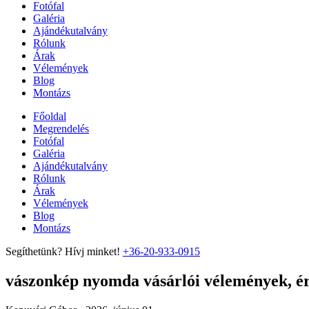
Fotófal
Galéria
Ajándékutalvány
Rólunk
Árak
Vélemények
Blog
Montázs
Főoldal
Megrendelés
Fotófal
Galéria
Ajándékutalvány
Rólunk
Árak
Vélemények
Blog
Montázs
Segíthetünk? Hívj minket!
+36-20-933-0915
vászonkép nyomda vásárlói vélemények, ért