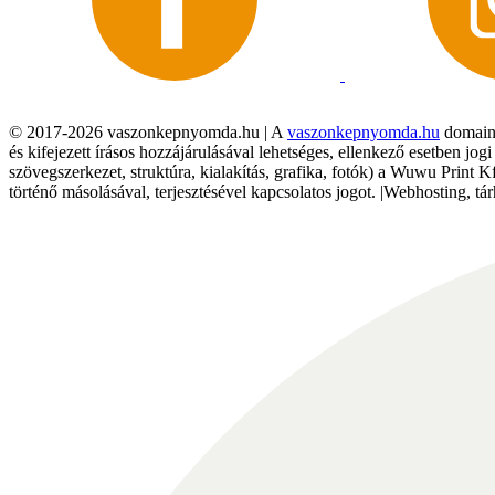
© 2017-2026 vaszonkepnyomda.hu | A
vaszonkepnyomda.hu
domainn
és kifejezett írásos hozzájárulásával lehetséges, ellenkező esetben jo
szövegszerkezet, struktúra, kialakítás, grafika, fotók) a Wuwu Print 
történő másolásával, terjesztésével kapcsolatos jogot. |Webhosting, 