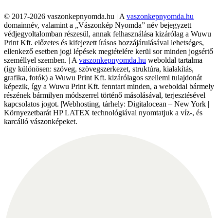
© 2017-2026 vaszonkepnyomda.hu | A
vaszonkepnyomda.hu
domainnév, valamint a „Vászonkép Nyomda” név bejegyzett
védjegyoltalomban részesül, annak felhasználása kizárólag a Wuwu
Print Kft. előzetes és kifejezett írásos hozzájárulásával lehetséges,
ellenkező esetben jogi lépések megtételére kerül sor minden jogsértő
személlyel szemben. | A
vaszonkepnyomda.hu
weboldal tartalma
(így különösen: szöveg, szövegszerkezet, struktúra, kialakítás,
grafika, fotók) a Wuwu Print Kft. kizárólagos szellemi tulajdonát
képezik, így a Wuwu Print Kft. fenntart minden, a weboldal bármely
részének bármilyen módszerrel történő másolásával, terjesztésével
kapcsolatos jogot. |Webhosting, tárhely: Digitalocean – New York |
Környezetbarát HP LATEX technológiával nyomtatjuk a víz-, és
karcálló vászonképeket.