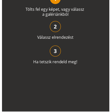
T
ö
l
t
s
f
e
l
e
g
y
k
é
pe
t
,
v
a
g
y
v
á
l
a
ss
z
a
g
a
lé
r
i
án
k
b
ó
l
2
V
á
l
a
ss
z
e
l
r
e
n
d
e
z
é
s
t
3
H
a
t
e
t
s
z
i
k
r
e
n
d
el
d
m
e
g
!