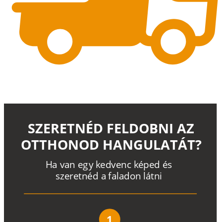
SZERETNÉD FELDOBNI AZ
OTTHONOD HANGULATÁT?
H
a
v
a
n
e
g
y
k
e
d
v
e
n
c
k
é
p
e
d
é
s
s
z
e
r
e
t
n
é
d a
f
a
l
a
d
o
n
l
á
t
n
i
1