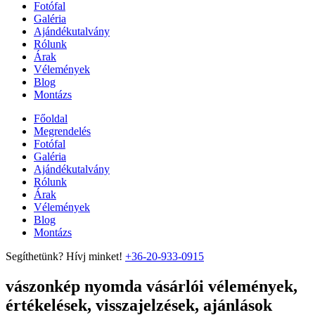
Fotófal
Galéria
Ajándékutalvány
Rólunk
Árak
Vélemények
Blog
Montázs
Főoldal
Megrendelés
Fotófal
Galéria
Ajándékutalvány
Rólunk
Árak
Vélemények
Blog
Montázs
Segíthetünk? Hívj minket!
+36-20-933-0915
vászonkép nyomda vásárlói vélemények,
értékelések, visszajelzések, ajánlások