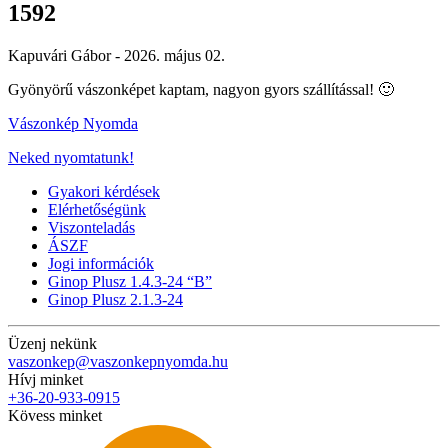
1592
Kapuvári Gábor -
2026. május 02.
Gyönyörű vászonképet kaptam, nagyon gyors szállítással! 🙂
Vászonkép Nyomda
Neked nyomtatunk!
Gyakori kérdések
Elérhetőségünk
Viszonteladás
ÁSZF
Jogi információk
Ginop Plusz 1.4.3-24 “B”
Ginop Plusz 2.1.3-24
Üzenj nekünk
vaszonkep@vaszonkepnyomda.hu
Hívj minket
+36-20-933-0915
Kövess minket