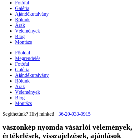
Fotófal
Galéria
Ajándékutalvány
Rólunk
Árak
Vélemények
Blog
Montázs
Főoldal
Megrendelés
Fotófal
Galéria
Ajándékutalvány
Rólunk
Árak
Vélemények
Blog
Montázs
Segíthetünk? Hívj minket!
+36-20-933-0915
vászonkép nyomda vásárlói vélemények,
értékelések, visszajelzések, ajánlások