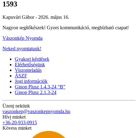
1593
Kapuvári Gábor -
2026. május 16.
Nagyon segítőkészek! Gyors kommunikáció, megbízható csapat!
Vászonkép Nyomda
Neked nyomtatunk!
Gyakori kérdések
Elérhetőségünk
Viszonteladás
ÁSZF
Jogi információk
Ginop Plusz 1.4.3-24 “B”
Ginop Plusz 2.1.3-24
Üzenj nekünk
vaszonkep@vaszonkepnyomda.hu
Hívj minket
+36-20-933-0915
Kövess minket