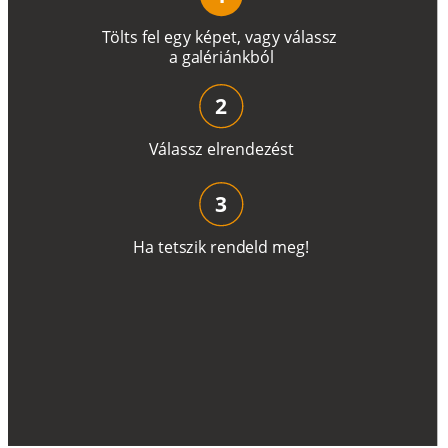
T
ö
l
t
s
f
e
l
e
g
y
k
é
pe
t
,
v
a
g
y
v
á
l
a
ss
z
a
g
a
lé
r
i
án
k
b
ó
l
2
V
á
l
a
ss
z
e
l
r
e
n
d
e
z
é
s
t
3
H
a
t
e
t
s
z
i
k
r
e
n
d
el
d
m
e
g
!