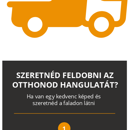
SZERETNÉD FELDOBNI AZ
OTTHONOD HANGULATÁT?
H
a
v
a
n
e
g
y
k
e
d
v
e
n
c
k
é
p
e
d
é
s
s
z
e
r
e
t
n
é
d a
f
a
l
a
d
o
n
l
á
t
n
i
1