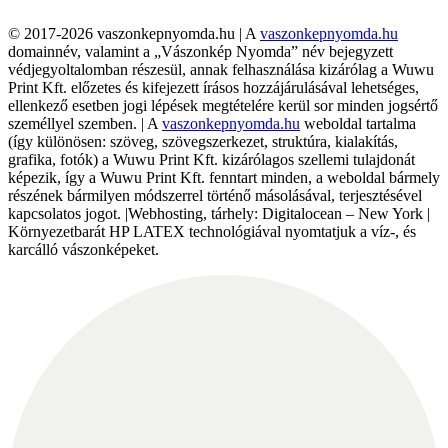
© 2017-2026 vaszonkepnyomda.hu | A
vaszonkepnyomda.hu
domainnév, valamint a „Vászonkép Nyomda” név bejegyzett
védjegyoltalomban részesül, annak felhasználása kizárólag a Wuwu
Print Kft. előzetes és kifejezett írásos hozzájárulásával lehetséges,
ellenkező esetben jogi lépések megtételére kerül sor minden jogsértő
személlyel szemben. | A
vaszonkepnyomda.hu
weboldal tartalma
(így különösen: szöveg, szövegszerkezet, struktúra, kialakítás,
grafika, fotók) a Wuwu Print Kft. kizárólagos szellemi tulajdonát
képezik, így a Wuwu Print Kft. fenntart minden, a weboldal bármely
részének bármilyen módszerrel történő másolásával, terjesztésével
kapcsolatos jogot. |Webhosting, tárhely: Digitalocean – New York |
Környezetbarát HP LATEX technológiával nyomtatjuk a víz-, és
karcálló vászonképeket.