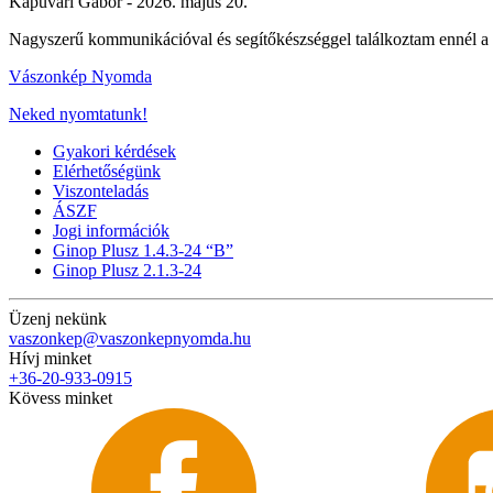
Kapuvári Gábor -
2026. május 20.
Nagyszerű kommunikációval és segítőkészséggel találkoztam ennél a 
Vászonkép Nyomda
Neked nyomtatunk!
Gyakori kérdések
Elérhetőségünk
Viszonteladás
ÁSZF
Jogi információk
Ginop Plusz 1.4.3-24 “B”
Ginop Plusz 2.1.3-24
Üzenj nekünk
vaszonkep@vaszonkepnyomda.hu
Hívj minket
+36-20-933-0915
Kövess minket