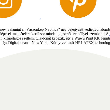
év, valamint a „Vászonkép Nyomda” név bejegyzett védjegyoltalomban 
gi lépések megtételére kerül sor minden jogsértő személlyel szemben. | A
Kft. kizárólagos szellemi tulajdonát képezik, így a Wuwu Print Kft. fe
tárhely: Digitalocean – New York | Környezetbarát HP LATEX technológi