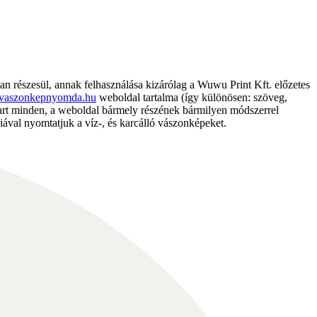
részesül, annak felhasználása kizárólag a Wuwu Print Kft. előzetes
vaszonkepnyomda.hu
weboldal tartalma (így különösen: szöveg,
nntart minden, a weboldal bármely részének bármilyen módszerrel
ával nyomtatjuk a víz-, és karcálló vászonképeket.