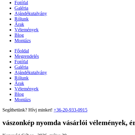
Fotófal
Galéria
Ajándékutalvány
Rólunk
Árak
Vélemények
Blog
Montázs
Főoldal
Megrendelés
Fotófal
Galéria
Ajándékutalvány
Rólunk
Árak
Vélemények
Blog
Montázs
Segíthetünk? Hívj minket!
+36-20-933-0915
vászonkép nyomda vásárlói vélemények, ért