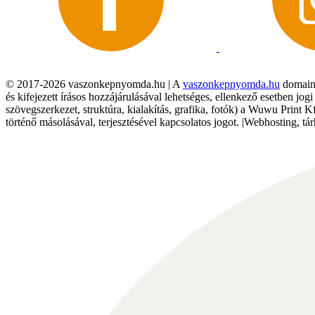
© 2017-2026 vaszonkepnyomda.hu | A
vaszonkepnyomda.hu
domainn
és kifejezett írásos hozzájárulásával lehetséges, ellenkező esetben jo
szövegszerkezet, struktúra, kialakítás, grafika, fotók) a Wuwu Print 
történő másolásával, terjesztésével kapcsolatos jogot. |Webhosting, 