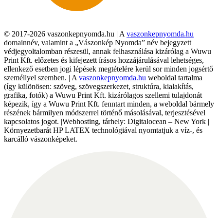
© 2017-2026 vaszonkepnyomda.hu | A
vaszonkepnyomda.hu
domainnév, valamint a „Vászonkép Nyomda” név bejegyzett
védjegyoltalomban részesül, annak felhasználása kizárólag a Wuwu
Print Kft. előzetes és kifejezett írásos hozzájárulásával lehetséges,
ellenkező esetben jogi lépések megtételére kerül sor minden jogsértő
személlyel szemben. | A
vaszonkepnyomda.hu
weboldal tartalma
(így különösen: szöveg, szövegszerkezet, struktúra, kialakítás,
grafika, fotók) a Wuwu Print Kft. kizárólagos szellemi tulajdonát
képezik, így a Wuwu Print Kft. fenntart minden, a weboldal bármely
részének bármilyen módszerrel történő másolásával, terjesztésével
kapcsolatos jogot. |Webhosting, tárhely: Digitalocean – New York |
Környezetbarát HP LATEX technológiával nyomtatjuk a víz-, és
karcálló vászonképeket.