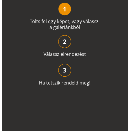
1
T
ö
l
t
s
f
e
l
e
g
y
k
é
pe
t
,
v
a
g
y
v
á
l
a
ss
z
a
g
a
lé
r
i
án
k
b
ó
l
2
V
á
l
a
ss
z
e
l
r
e
n
d
e
z
é
s
t
3
H
a
t
e
t
s
z
i
k
r
e
n
d
el
d
m
e
g
!