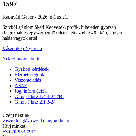
1597
Kapuvári Gábor -
2026. május 21.
Szívből ajánlom őket! Kedvesek, profik, hihetetlen gyorsan
dolgoznak és egyszerűen tökéletes lett az elkészült kép, nagyon
hálás vagyok érte!
Vászonkép Nyomda
Neked nyomtatunk!
Gyakori kérdések
Elérhetőségünk
Viszonteladás
ÁSZF
Jogi információk
Ginop Plusz 1.4.3-24 “B”
Ginop Plusz 2.1.3-24
Üzenj nekünk
vaszonkep@vaszonkepnyomda.hu
Hívj minket
+36-20-933-0915