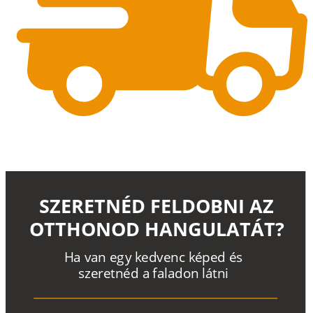
SZERETNÉD FELDOBNI AZ
OTTHONOD HANGULATÁT?
H
a
v
a
n
e
g
y
k
e
d
v
e
n
c
k
é
p
e
d
é
s
s
z
e
r
e
t
n
é
d a
f
a
l
a
d
o
n
l
á
t
n
i