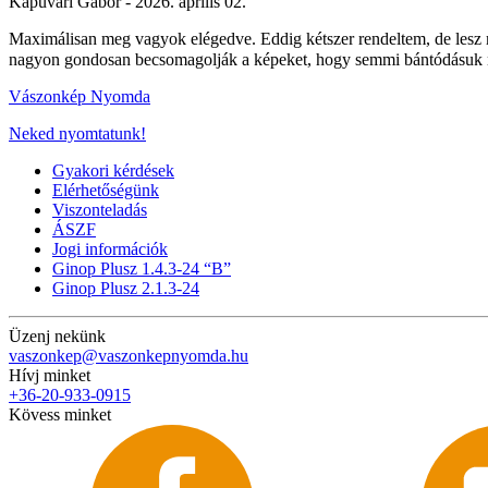
Kapuvári Gábor -
2026. április 02.
Maximálisan meg vagyok elégedve. Eddig kétszer rendeltem, de lesz
nagyon gondosan becsomagolják a képeket, hogy semmi bántódásuk n
Vászonkép Nyomda
Neked nyomtatunk!
Gyakori kérdések
Elérhetőségünk
Viszonteladás
ÁSZF
Jogi információk
Ginop Plusz 1.4.3-24 “B”
Ginop Plusz 2.1.3-24
Üzenj nekünk
vaszonkep@vaszonkepnyomda.hu
Hívj minket
+36-20-933-0915
Kövess minket