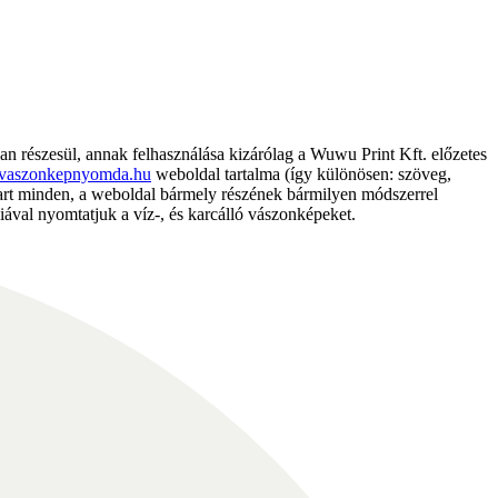
részesül, annak felhasználása kizárólag a Wuwu Print Kft. előzetes
vaszonkepnyomda.hu
weboldal tartalma (így különösen: szöveg,
nntart minden, a weboldal bármely részének bármilyen módszerrel
ával nyomtatjuk a víz-, és karcálló vászonképeket.