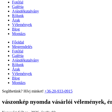
Fotófal
Galéria
Ajándékutalvány
Rólunk
Árak
Vélemények
Blog
Montázs
Főoldal
Megrendelés
Fotófal
Galéria
Ajándékutalvány
Rólunk
Árak
Vélemények
Blog
Montázs
Segíthetünk? Hívj minket!
+36-20-933-0915
vászonkép nyomda vásárlói vélemények, ért