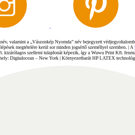
év, valamint a „Vászonkép Nyomda” név bejegyzett védjegyoltalomban 
gi lépések megtételére kerül sor minden jogsértő személlyel szemben. | A
Kft. kizárólagos szellemi tulajdonát képezik, így a Wuwu Print Kft. fe
tárhely: Digitalocean – New York | Környezetbarát HP LATEX technológi