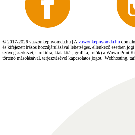
© 2017-2026 vaszonkepnyomda.hu | A
vaszonkepnyomda.hu
domainn
és kifejezett írásos hozzájárulásával lehetséges, ellenkező esetben jo
szövegszerkezet, struktúra, kialakítás, grafika, fotók) a Wuwu Print 
történő másolásával, terjesztésével kapcsolatos jogot. |Webhosting, 