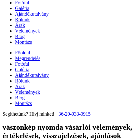
Fotófal
Galéria
Ajándékutalvány
Rólunk
Árak
Vélemények
Blog
Montázs
Főoldal
Megrendelés
Fotófal
Galéria
Ajándékutalvány
Rólunk
Árak
Vélemények
Blog
Montázs
Segíthetünk? Hívj minket!
+36-20-933-0915
vászonkép nyomda vásárlói vélemények,
értékelések, visszajelzések, ajánlások