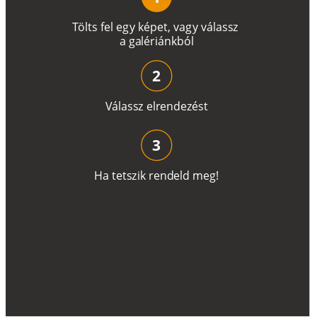
T
ö
l
t
s
f
e
l
e
g
y
k
é
pe
t
,
v
a
g
y
v
á
l
a
ss
z
a
g
a
lé
r
i
án
k
b
ó
l
2
V
á
l
a
ss
z
e
l
r
e
n
d
e
z
é
s
t
3
H
a
t
e
t
s
z
i
k
r
e
n
d
el
d
m
e
g
!