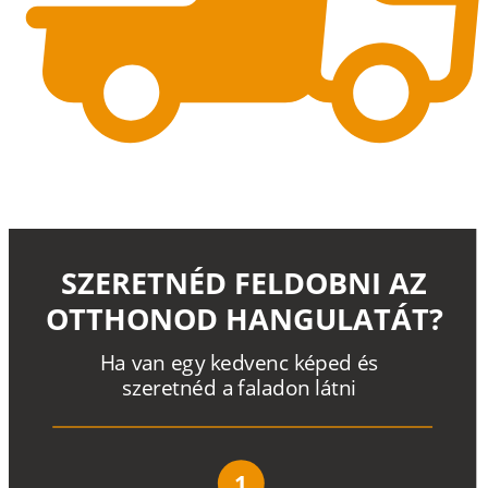
SZERETNÉD FELDOBNI AZ
OTTHONOD HANGULATÁT?
H
a
v
a
n
e
g
y
k
e
d
v
e
n
c
k
é
p
e
d
é
s
s
z
e
r
e
t
n
é
d a
f
a
l
a
d
o
n
l
á
t
n
i
1