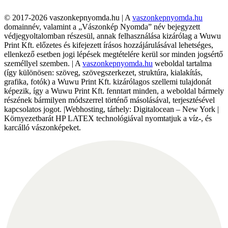
© 2017-2026 vaszonkepnyomda.hu | A
vaszonkepnyomda.hu
domainnév, valamint a „Vászonkép Nyomda” név bejegyzett
védjegyoltalomban részesül, annak felhasználása kizárólag a Wuwu
Print Kft. előzetes és kifejezett írásos hozzájárulásával lehetséges,
ellenkező esetben jogi lépések megtételére kerül sor minden jogsértő
személlyel szemben. | A
vaszonkepnyomda.hu
weboldal tartalma
(így különösen: szöveg, szövegszerkezet, struktúra, kialakítás,
grafika, fotók) a Wuwu Print Kft. kizárólagos szellemi tulajdonát
képezik, így a Wuwu Print Kft. fenntart minden, a weboldal bármely
részének bármilyen módszerrel történő másolásával, terjesztésével
kapcsolatos jogot. |Webhosting, tárhely: Digitalocean – New York |
Környezetbarát HP LATEX technológiával nyomtatjuk a víz-, és
karcálló vászonképeket.