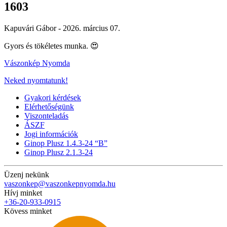
1603
Kapuvári Gábor -
2026. március 07.
Gyors és tökéletes munka. 😍
Vászonkép Nyomda
Neked nyomtatunk!
Gyakori kérdések
Elérhetőségünk
Viszonteladás
ÁSZF
Jogi információk
Ginop Plusz 1.4.3-24 “B”
Ginop Plusz 2.1.3-24
Üzenj nekünk
vaszonkep@vaszonkepnyomda.hu
Hívj minket
+36-20-933-0915
Kövess minket