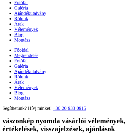
Fotófal
Galéria
Ajándékutalvány
Rólunk
Árak
Vélemények
Blog
Montázs
Főoldal
Megrendelés
Fotófal
Galéria
Ajándékutalvány
Rólunk
Árak
Vélemények
Blog
Montázs
Segíthetünk? Hívj minket!
+36-20-933-0915
vászonkép nyomda vásárlói vélemények,
értékelések, visszajelzések, ajánlások