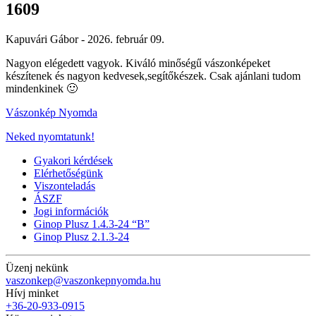
1609
Kapuvári Gábor -
2026. február 09.
Nagyon elégedett vagyok. Kiváló minőségű vászonképeket
készítenek és nagyon kedvesek,segítőkészek. Csak ajánlani tudom
mindenkinek 🙂
Vászonkép Nyomda
Neked nyomtatunk!
Gyakori kérdések
Elérhetőségünk
Viszonteladás
ÁSZF
Jogi információk
Ginop Plusz 1.4.3-24 “B”
Ginop Plusz 2.1.3-24
Üzenj nekünk
vaszonkep@vaszonkepnyomda.hu
Hívj minket
+36-20-933-0915