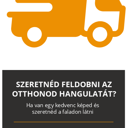
SZERETNÉD FELDOBNI AZ
OTTHONOD HANGULATÁT?
H
a
v
a
n
e
g
y
k
e
d
v
e
n
c
k
é
p
e
d
é
s
s
z
e
r
e
t
n
é
d a
f
a
l
a
d
o
n
l
á
t
n
i