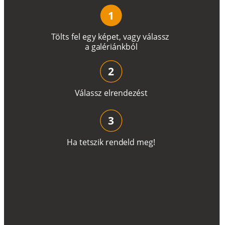
1
T
ö
l
t
s
f
e
l
e
g
y
k
é
pe
t
,
v
a
g
y
v
á
l
a
ss
z
a
g
a
lé
r
i
án
k
b
ó
l
2
V
á
l
a
ss
z
e
l
r
e
n
d
e
z
é
s
t
3
H
a
t
e
t
s
z
i
k
r
e
n
d
el
d
m
e
g
!