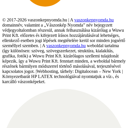
© 2017-2026 vaszonkepnyomda.hu | A
vaszonkepnyomda.hu
domainnév, valamint a „Vászonkép Nyomda” név bejegyzett
védjegyoltalomban részesül, annak felhasználása kizárólag a Wuwu
Print Kft. előzetes és kifejezett írásos hozzájárulásával lehetséges,
ellenkező esetben jogi lépések megtételére kerül sor minden jogsértő
személlyel szemben. | A
vaszonkepnyomda.hu
weboldal tartalma
(így különösen: szöveg, szövegszerkezet, struktúra, kialakítás,
grafika, fotók) a Wuwu Print Kft. kizárólagos szellemi tulajdonát
képezik, így a Wuwu Print Kft. fenntart minden, a weboldal bármely
részének bármilyen módszerrel történő másolásával, terjesztésével
kapcsolatos jogot. |Webhosting, tárhely: Digitalocean – New York |
Környezetbarát HP LATEX technológiával nyomtatjuk a víz-, és
karcálló vászonképeket.