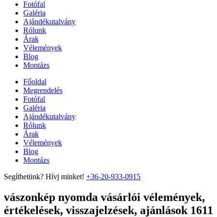
Fotófal
Galéria
Ajándékutalvány
Rólunk
Árak
Vélemények
Blog
Montázs
Főoldal
Megrendelés
Fotófal
Galéria
Ajándékutalvány
Rólunk
Árak
Vélemények
Blog
Montázs
Segíthetünk? Hívj minket!
+36-20-933-0915
vászonkép nyomda vásárlói vélemények,
értékelések, visszajelzések, ajánlások 1611