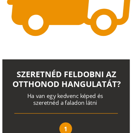
SZERETNÉD FELDOBNI AZ
OTTHONOD HANGULATÁT?
H
a
v
a
n
e
g
y
k
e
d
v
e
n
c
k
é
p
e
d
é
s
s
z
e
r
e
t
n
é
d a
f
a
l
a
d
o
n
l
á
t
n
i
1