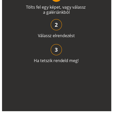
T
ö
l
t
s
f
e
l
e
g
y
k
é
pe
t
,
v
a
g
y
v
á
l
a
ss
z
a
g
a
lé
r
i
án
k
b
ó
l
2
V
á
l
a
ss
z
e
l
r
e
n
d
e
z
é
s
t
3
H
a
t
e
t
s
z
i
k
r
e
n
d
el
d
m
e
g
!