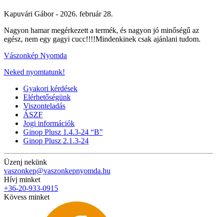
Kapuvári Gábor -
2026. február 28.
Nagyon hamar megérkezett a termék, és nagyon jó minőségű az
egész, nem egy gagyi cucc!!!!Mindenkinek csak ajánlani tudom.
Vászonkép Nyomda
Neked nyomtatunk!
Gyakori kérdések
Elérhetőségünk
Viszonteladás
ÁSZF
Jogi információk
Ginop Plusz 1.4.3-24 “B”
Ginop Plusz 2.1.3-24
Üzenj nekünk
vaszonkep@vaszonkepnyomda.hu
Hívj minket
+36-20-933-0915
Kövess minket