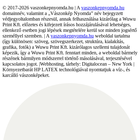
© 2017-2026 vaszonkepnyomda.hu | A
vaszonkepnyomda.hu
domainnév, valamint a „Vászonkép Nyomda” név bejegyzett
védjegyoltalomban részesül, annak felhasználása kizárólag a Wuwu
Print Kft. előzetes és kifejezett írásos hozzájárulásával lehetséges,
ellenkező esetben jogi lépések megtételére kerül sor minden jogsértő
személlyel szemben. | A
vaszonkepnyomda.hu
weboldal tartalma
(így különösen: szöveg, szövegszerkezet, struktúra, kialakítás,
grafika, fotók) a Wuwu Print Kft. kizárólagos szellemi tulajdonát
képezik, így a Wuwu Print Kft. fenntart minden, a weboldal bármely
részének bármilyen módszerrel történő másolásával, terjesztésével
kapcsolatos jogot. |Webhosting, tárhely: Digitalocean – New York |
Környezetbarát HP LATEX technológiával nyomtatjuk a víz-, és
karcálló vászonképeket.