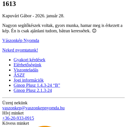
1613
Kapuvári Gábor -
2026. január 28.
Nagyon segítőkészek voltak, gyors munka, hamar meg is érkezett a
kép. Én is csak ajánlani tudom, bátran keressétek. 😊
Vászonkép Nyomda
Neked nyomtatunk!
Gyakori kérdések
Elérhetőségünk
Viszonteladás
ÁSZF
Jogi információk
Ginop Plusz 1.4.3-24 “B”
Ginop Plusz 2.1.3-24
Üzenj nekünk
vaszonkep@vaszonkepnyomda.hu
Hívj minket
+36-20-933-0915
Kövess minket