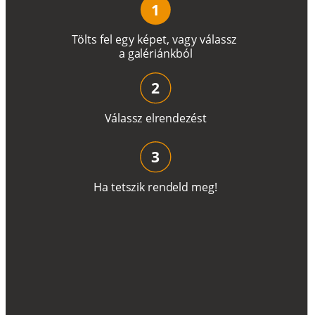
1
T
ö
l
t
s
f
e
l
e
g
y
k
é
pe
t
,
v
a
g
y
v
á
l
a
ss
z
a
g
a
lé
r
i
án
k
b
ó
l
2
V
á
l
a
ss
z
e
l
r
e
n
d
e
z
é
s
t
3
H
a
t
e
t
s
z
i
k
r
e
n
d
el
d
m
e
g
!