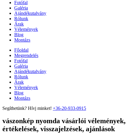
Fotófal
Galéria
Ajándékutalvány
Rólunk
Árak
Vélemények
Blog
Montázs
Főoldal
Megrendelés
Fotófal
Galéria
Ajándékutalvány
Rólunk
Árak
Vélemények
Blog
Montázs
Segíthetünk? Hívj minket!
+36-20-933-0915
vászonkép nyomda vásárlói vélemények,
értékelések, visszajelzések, ajánlások