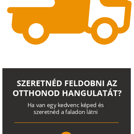
SZERETNÉD FELDOBNI AZ
OTTHONOD HANGULATÁT?
H
a
v
a
n
e
g
y
k
e
d
v
e
n
c
k
é
p
e
d
é
s
s
z
e
r
e
t
n
é
d a
f
a
l
a
d
o
n
l
á
t
n
i