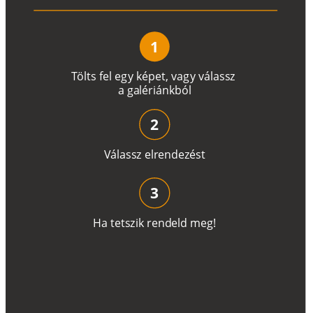
1
T
ö
l
t
s
f
e
l
e
g
y
k
é
pe
t
,
v
a
g
y
v
á
l
a
ss
z
a
g
a
lé
r
i
án
k
b
ó
l
2
V
á
l
a
ss
z
e
l
r
e
n
d
e
z
é
s
t
3
H
a
t
e
t
s
z
i
k
r
e
n
d
el
d
m
e
g
!