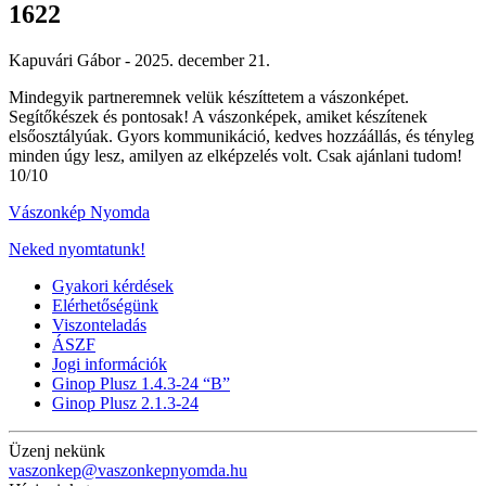
1622
Kapuvári Gábor -
2025. december 21.
Mindegyik partneremnek velük készíttetem a vászonképet.
Segítőkészek és pontosak! A vászonképek, amiket készítenek
elsőosztályúak. Gyors kommunikáció, kedves hozzáállás, és tényleg
minden úgy lesz, amilyen az elképzelés volt. Csak ajánlani tudom!
10/10
Vászonkép Nyomda
Neked nyomtatunk!
Gyakori kérdések
Elérhetőségünk
Viszonteladás
ÁSZF
Jogi információk
Ginop Plusz 1.4.3-24 “B”
Ginop Plusz 2.1.3-24
Üzenj nekünk
vaszonkep@vaszonkepnyomda.hu