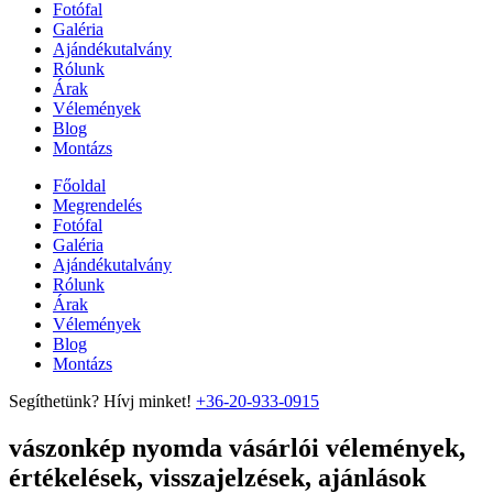
Fotófal
Galéria
Ajándékutalvány
Rólunk
Árak
Vélemények
Blog
Montázs
Főoldal
Megrendelés
Fotófal
Galéria
Ajándékutalvány
Rólunk
Árak
Vélemények
Blog
Montázs
Segíthetünk? Hívj minket!
+36-20-933-0915
vászonkép nyomda vásárlói vélemények,
értékelések, visszajelzések, ajánlások