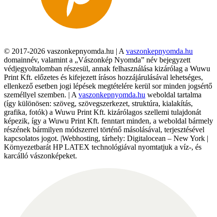
© 2017-2026 vaszonkepnyomda.hu | A
vaszonkepnyomda.hu
domainnév, valamint a „Vászonkép Nyomda” név bejegyzett
védjegyoltalomban részesül, annak felhasználása kizárólag a Wuwu
Print Kft. előzetes és kifejezett írásos hozzájárulásával lehetséges,
ellenkező esetben jogi lépések megtételére kerül sor minden jogsértő
személlyel szemben. | A
vaszonkepnyomda.hu
weboldal tartalma
(így különösen: szöveg, szövegszerkezet, struktúra, kialakítás,
grafika, fotók) a Wuwu Print Kft. kizárólagos szellemi tulajdonát
képezik, így a Wuwu Print Kft. fenntart minden, a weboldal bármely
részének bármilyen módszerrel történő másolásával, terjesztésével
kapcsolatos jogot. |Webhosting, tárhely: Digitalocean – New York |
Környezetbarát HP LATEX technológiával nyomtatjuk a víz-, és
karcálló vászonképeket.