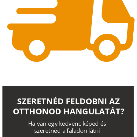
SZERETNÉD FELDOBNI AZ
OTTHONOD HANGULATÁT?
H
a
v
a
n
e
g
y
k
e
d
v
e
n
c
k
é
p
e
d
é
s
s
z
e
r
e
t
n
é
d a
f
a
l
a
d
o
n
l
á
t
n
i