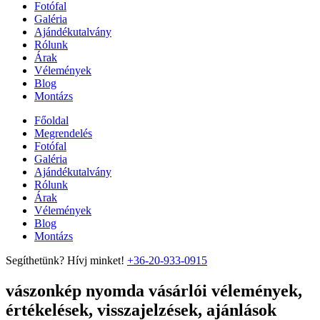
Fotófal
Galéria
Ajándékutalvány
Rólunk
Árak
Vélemények
Blog
Montázs
Főoldal
Megrendelés
Fotófal
Galéria
Ajándékutalvány
Rólunk
Árak
Vélemények
Blog
Montázs
Segíthetünk? Hívj minket!
+36-20-933-0915
vászonkép nyomda vásárlói vélemények,
értékelések, visszajelzések, ajánlások