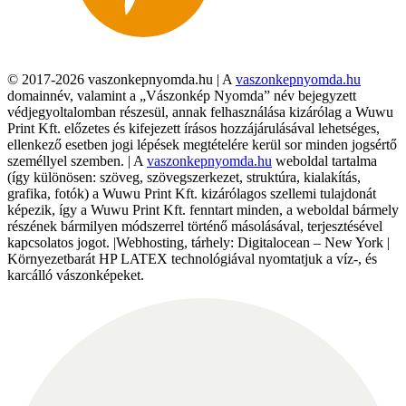
© 2017-2026 vaszonkepnyomda.hu | A
vaszonkepnyomda.hu
domainnév, valamint a „Vászonkép Nyomda” név bejegyzett
védjegyoltalomban részesül, annak felhasználása kizárólag a Wuwu
Print Kft. előzetes és kifejezett írásos hozzájárulásával lehetséges,
ellenkező esetben jogi lépések megtételére kerül sor minden jogsértő
személlyel szemben. | A
vaszonkepnyomda.hu
weboldal tartalma
(így különösen: szöveg, szövegszerkezet, struktúra, kialakítás,
grafika, fotók) a Wuwu Print Kft. kizárólagos szellemi tulajdonát
képezik, így a Wuwu Print Kft. fenntart minden, a weboldal bármely
részének bármilyen módszerrel történő másolásával, terjesztésével
kapcsolatos jogot. |Webhosting, tárhely: Digitalocean – New York |
Környezetbarát HP LATEX technológiával nyomtatjuk a víz-, és
karcálló vászonképeket.