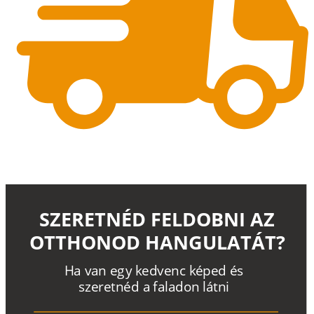
SZERETNÉD FELDOBNI AZ
OTTHONOD HANGULATÁT?
H
a
v
a
n
e
g
y
k
e
d
v
e
n
c
k
é
p
e
d
é
s
s
z
e
r
e
t
n
é
d a
f
a
l
a
d
o
n
l
á
t
n
i