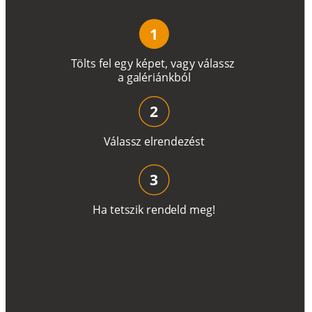
1
T
ö
l
t
s
f
e
l
e
g
y
k
é
pe
t
,
v
a
g
y
v
á
l
a
ss
z
a
g
a
lé
r
i
án
k
b
ó
l
2
V
á
l
a
ss
z
e
l
r
e
n
d
e
z
é
s
t
3
H
a
t
e
t
s
z
i
k
r
e
n
d
el
d
m
e
g
!