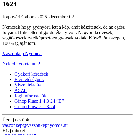
1624
Kapuvári Gábor -
2025. december 02.
Nemcsak hogy gyönyörű lett a kép, amit készítettek, de az egész
folyamat hihetetlenül gördülékeny volt. Nagyon kedvesek,
segítőkészek és elképesztően gyorsak voltak. Köszönöm szépen,
100%-ig ajánlom!
Vászonkép Nyomda
Neked nyomtatunk!
Gyakori kérdések
Elérhetőségünk
Viszonteladás
ÁSZF
Jogi információk
Ginop Plusz 1.4.3-24 “B”
Ginop Plusz 2.1.3-24
Üzenj nekünk
vaszonkep@vaszonkepnyomda.hu
Hívj minket