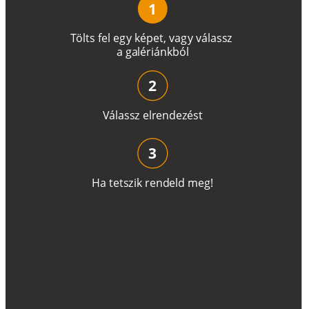
1
T
ö
l
t
s
f
e
l
e
g
y
k
é
pe
t
,
v
a
g
y
v
á
l
a
ss
z
a
g
a
lé
r
i
án
k
b
ó
l
2
V
á
l
a
ss
z
e
l
r
e
n
d
e
z
é
s
t
3
H
a
t
e
t
s
z
i
k
r
e
n
d
el
d
m
e
g
!