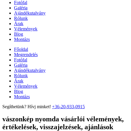
Fotófal
Galéria
Ajándékutalvány
Rólunk
Árak
Vélemények
Blog
Montázs
Főoldal
Megrendelés
Fotófal
Galéria
Ajándékutalvány
Rólunk
Árak
Vélemények
Blog
Montázs
Segíthetünk? Hívj minket!
+36-20-933-0915
vászonkép nyomda vásárlói vélemények,
értékelések, visszajelzések, ajánlások