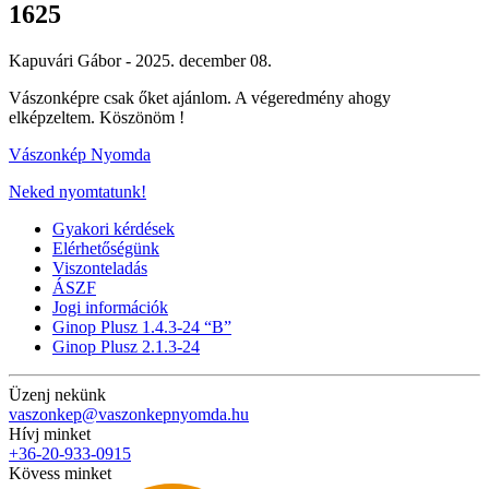
1625
Kapuvári Gábor -
2025. december 08.
Vászonképre csak őket ajánlom. A végeredmény ahogy
elképzeltem. Köszönöm !
Vászonkép Nyomda
Neked nyomtatunk!
Gyakori kérdések
Elérhetőségünk
Viszonteladás
ÁSZF
Jogi információk
Ginop Plusz 1.4.3-24 “B”
Ginop Plusz 2.1.3-24
Üzenj nekünk
vaszonkep@vaszonkepnyomda.hu
Hívj minket
+36-20-933-0915
Kövess minket