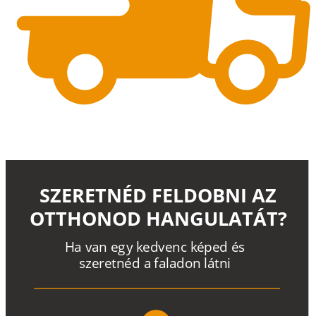
SZERETNÉD FELDOBNI AZ
OTTHONOD HANGULATÁT?
H
a
v
a
n
e
g
y
k
e
d
v
e
n
c
k
é
p
e
d
é
s
s
z
e
r
e
t
n
é
d a
f
a
l
a
d
o
n
l
á
t
n
i