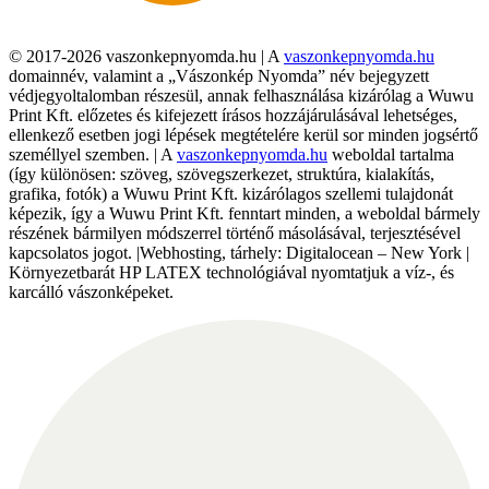
© 2017-2026 vaszonkepnyomda.hu | A
vaszonkepnyomda.hu
domainnév, valamint a „Vászonkép Nyomda” név bejegyzett
védjegyoltalomban részesül, annak felhasználása kizárólag a Wuwu
Print Kft. előzetes és kifejezett írásos hozzájárulásával lehetséges,
ellenkező esetben jogi lépések megtételére kerül sor minden jogsértő
személlyel szemben. | A
vaszonkepnyomda.hu
weboldal tartalma
(így különösen: szöveg, szövegszerkezet, struktúra, kialakítás,
grafika, fotók) a Wuwu Print Kft. kizárólagos szellemi tulajdonát
képezik, így a Wuwu Print Kft. fenntart minden, a weboldal bármely
részének bármilyen módszerrel történő másolásával, terjesztésével
kapcsolatos jogot. |Webhosting, tárhely: Digitalocean – New York |
Környezetbarát HP LATEX technológiával nyomtatjuk a víz-, és
karcálló vászonképeket.