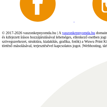
© 2017-2026 vaszonkepnyomda.hu | A
vaszonkepnyomda.hu
domainn
és kifejezett írásos hozzájárulásával lehetséges, ellenkező esetben jo
szövegszerkezet, struktúra, kialakítás, grafika, fotók) a Wuwu Print 
történő másolásával, terjesztésével kapcsolatos jogot. |Webhosting, 