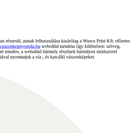
részesül, annak felhasználása kizárólag a Wuwu Print Kft. előzetes
vaszonkepnyomda.hu
weboldal tartalma (így különösen: szöveg,
nntart minden, a weboldal bármely részének bármilyen módszerrel
ával nyomtatjuk a víz-, és karcálló vászonképeket.