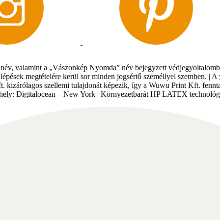
év, valamint a „Vászonkép Nyomda” név bejegyzett védjegyoltalomban 
gi lépések megtételére kerül sor minden jogsértő személlyel szemben. | A
Kft. kizárólagos szellemi tulajdonát képezik, így a Wuwu Print Kft. fe
tárhely: Digitalocean – New York | Környezetbarát HP LATEX technológi