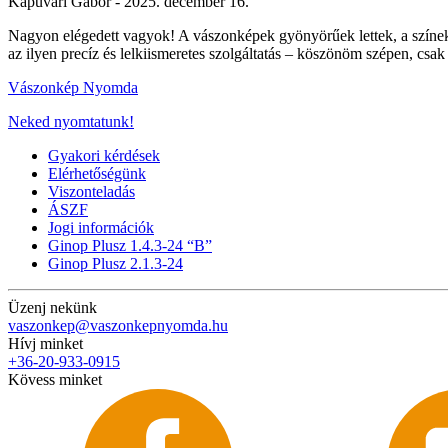
Kapuvári Gábor -
2025. december 16.
Nagyon elégedett vagyok! A vászonképek gyönyörűek lettek, a színek é
az ilyen precíz és lelkiismeretes szolgáltatás – köszönöm szépen, csak
Vászonkép Nyomda
Neked nyomtatunk!
Gyakori kérdések
Elérhetőségünk
Viszonteladás
ÁSZF
Jogi információk
Ginop Plusz 1.4.3-24 “B”
Ginop Plusz 2.1.3-24
Üzenj nekünk
vaszonkep@vaszonkepnyomda.hu
Hívj minket
+36-20-933-0915
Kövess minket