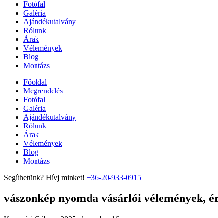
Fotófal
Galéria
Ajándékutalvány
Rólunk
Árak
Vélemények
Blog
Montázs
Főoldal
Megrendelés
Fotófal
Galéria
Ajándékutalvány
Rólunk
Árak
Vélemények
Blog
Montázs
Segíthetünk? Hívj minket!
+36-20-933-0915
vászonkép nyomda vásárlói vélemények, ért