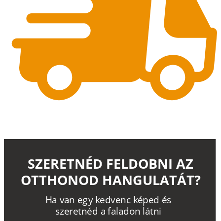
SZERETNÉD FELDOBNI AZ
OTTHONOD HANGULATÁT?
H
a
v
a
n
e
g
y
k
e
d
v
e
n
c
k
é
p
e
d
é
s
s
z
e
r
e
t
n
é
d a
f
a
l
a
d
o
n
l
á
t
n
i