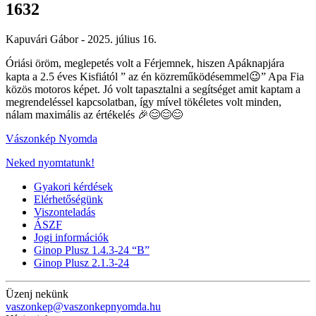
1632
Kapuvári Gábor -
2025. július 16.
Óriási öröm, meglepetés volt a Férjemnek, hiszen Apáknapjára
kapta a 2.5 éves Kisfiától ” az én közreműködésemmel😉” Apa Fia
közös motoros képet. Jó volt tapasztalni a segítséget amit kaptam a
megrendeléssel kapcsolatban, így mível tökéletes volt minden,
nálam maximális az értékelés 🎉😊😊😊
Vászonkép Nyomda
Neked nyomtatunk!
Gyakori kérdések
Elérhetőségünk
Viszonteladás
ÁSZF
Jogi információk
Ginop Plusz 1.4.3-24 “B”
Ginop Plusz 2.1.3-24
Üzenj nekünk
vaszonkep@vaszonkepnyomda.hu