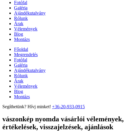
Fotófal
Galéria
Ajándékutalvány
Rólunk
Árak
Vélemények
Blog
Montázs
Főoldal
Megrendelés
Fotófal
Galéria
Ajándékutalvány
Rólunk
Árak
Vélemények
Blog
Montázs
Segíthetünk? Hívj minket!
+36-20-933-0915
vászonkép nyomda vásárlói vélemények,
értékelések, visszajelzések, ajánlások