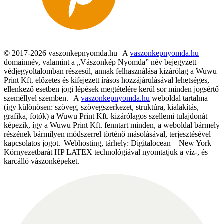
© 2017-2026 vaszonkepnyomda.hu | A
vaszonkepnyomda.hu
domainnév, valamint a „Vászonkép Nyomda” név bejegyzett
védjegyoltalomban részesül, annak felhasználása kizárólag a Wuwu
Print Kft. előzetes és kifejezett írásos hozzájárulásával lehetséges,
ellenkező esetben jogi lépések megtételére kerül sor minden jogsértő
személlyel szemben. | A
vaszonkepnyomda.hu
weboldal tartalma
(így különösen: szöveg, szövegszerkezet, struktúra, kialakítás,
grafika, fotók) a Wuwu Print Kft. kizárólagos szellemi tulajdonát
képezik, így a Wuwu Print Kft. fenntart minden, a weboldal bármely
részének bármilyen módszerrel történő másolásával, terjesztésével
kapcsolatos jogot. |Webhosting, tárhely: Digitalocean – New York |
Környezetbarát HP LATEX technológiával nyomtatjuk a víz-, és
karcálló vászonképeket.