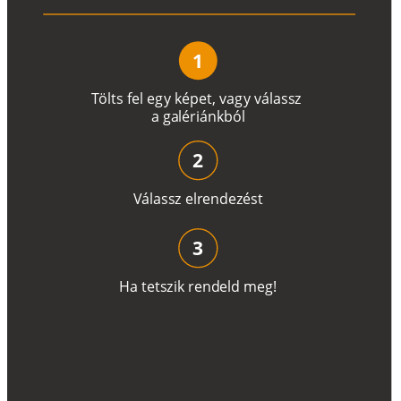
1
T
ö
l
t
s
f
e
l
e
g
y
k
é
pe
t
,
v
a
g
y
v
á
l
a
ss
z
a
g
a
lé
r
i
án
k
b
ó
l
2
V
á
l
a
ss
z
e
l
r
e
n
d
e
z
é
s
t
3
H
a
t
e
t
s
z
i
k
r
e
n
d
el
d
m
e
g
!