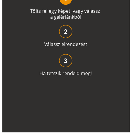
T
ö
l
t
s
f
e
l
e
g
y
k
é
pe
t
,
v
a
g
y
v
á
l
a
ss
z
a
g
a
lé
r
i
án
k
b
ó
l
2
V
á
l
a
ss
z
e
l
r
e
n
d
e
z
é
s
t
3
H
a
t
e
t
s
z
i
k
r
e
n
d
el
d
m
e
g
!