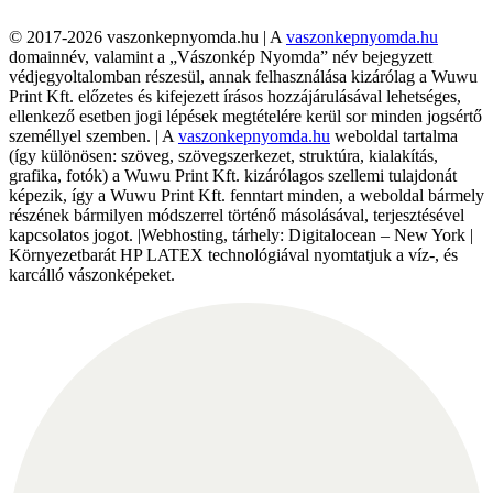
© 2017-2026 vaszonkepnyomda.hu | A
vaszonkepnyomda.hu
domainnév, valamint a „Vászonkép Nyomda” név bejegyzett
védjegyoltalomban részesül, annak felhasználása kizárólag a Wuwu
Print Kft. előzetes és kifejezett írásos hozzájárulásával lehetséges,
ellenkező esetben jogi lépések megtételére kerül sor minden jogsértő
személlyel szemben. | A
vaszonkepnyomda.hu
weboldal tartalma
(így különösen: szöveg, szövegszerkezet, struktúra, kialakítás,
grafika, fotók) a Wuwu Print Kft. kizárólagos szellemi tulajdonát
képezik, így a Wuwu Print Kft. fenntart minden, a weboldal bármely
részének bármilyen módszerrel történő másolásával, terjesztésével
kapcsolatos jogot. |Webhosting, tárhely: Digitalocean – New York |
Környezetbarát HP LATEX technológiával nyomtatjuk a víz-, és
karcálló vászonképeket.