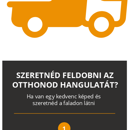
SZERETNÉD FELDOBNI AZ
OTTHONOD HANGULATÁT?
H
a
v
a
n
e
g
y
k
e
d
v
e
n
c
k
é
p
e
d
é
s
s
z
e
r
e
t
n
é
d a
f
a
l
a
d
o
n
l
á
t
n
i
1