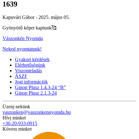
1639
Kapuvári Gábor -
2025. május 05.
Gyönyörű képet kaptunk🥰
Vászonkép Nyomda
Neked nyomtatunk!
Gyakori kérdések
Elérhetőségünk
Viszonteladás
ÁSZF
Jogi információk
Ginop Plusz 1.4.3-24 “B”
Ginop Plusz 2.1.3-24
Üzenj nekünk
vaszonkep@vaszonkepnyomda.hu
Hívj minket
+36-20-933-0915
Kövess minket