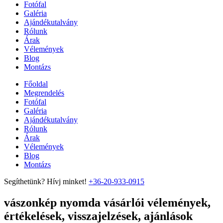
Fotófal
Galéria
Ajándékutalvány
Rólunk
Árak
Vélemények
Blog
Montázs
Főoldal
Megrendelés
Fotófal
Galéria
Ajándékutalvány
Rólunk
Árak
Vélemények
Blog
Montázs
Segíthetünk? Hívj minket!
+36-20-933-0915
vászonkép nyomda vásárlói vélemények,
értékelések, visszajelzések, ajánlások