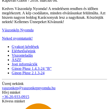
Kapuvári Gábor -
2018. március 04.
Kedves Vászonkép Nyomda! A rendelésem rendben és időben
megérkezett. A kép csodálatos, minden elvárásunkat felülmúlta. Azt
hiszem nagyon boldog Karácsonyuk lesz a nagyiknak. Köszönjük
nektek! Kellemes Ünnepeket Kívánunk!
Vászonkép Nyomda
Neked nyomtatunk!
Gyakori kérdések
Elérhetőségünk
Viszonteladás
ÁSZF
Jogi információk
Ginop Plusz 1.4.3-24 “B”
Ginop Plusz 2.1.3-24
Üzenj nekünk
vaszonkep@vaszonkepnyomda.hu
Hívj minket
+36-20-933-0915
Kövess minket