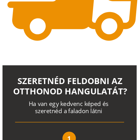
SZERETNÉD FELDOBNI AZ
OTTHONOD HANGULATÁT?
H
a
v
a
n
e
g
y
k
e
d
v
e
n
c
k
é
p
e
d
é
s
s
z
e
r
e
t
n
é
d a
f
a
l
a
d
o
n
l
á
t
n
i
1