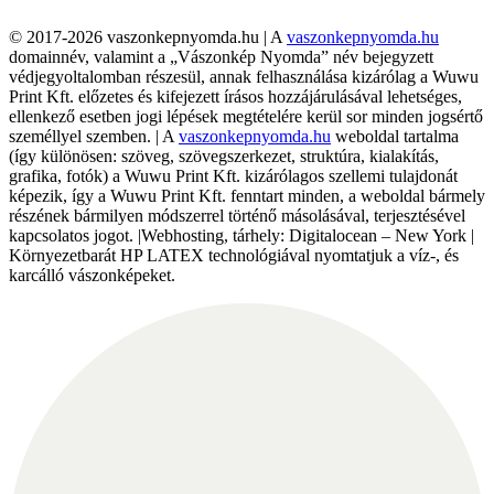
© 2017-2026 vaszonkepnyomda.hu | A
vaszonkepnyomda.hu
domainnév, valamint a „Vászonkép Nyomda” név bejegyzett
védjegyoltalomban részesül, annak felhasználása kizárólag a Wuwu
Print Kft. előzetes és kifejezett írásos hozzájárulásával lehetséges,
ellenkező esetben jogi lépések megtételére kerül sor minden jogsértő
személlyel szemben. | A
vaszonkepnyomda.hu
weboldal tartalma
(így különösen: szöveg, szövegszerkezet, struktúra, kialakítás,
grafika, fotók) a Wuwu Print Kft. kizárólagos szellemi tulajdonát
képezik, így a Wuwu Print Kft. fenntart minden, a weboldal bármely
részének bármilyen módszerrel történő másolásával, terjesztésével
kapcsolatos jogot. |Webhosting, tárhely: Digitalocean – New York |
Környezetbarát HP LATEX technológiával nyomtatjuk a víz-, és
karcálló vászonképeket.