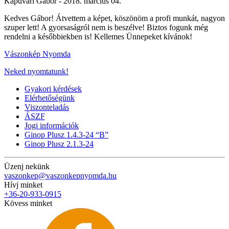
Kapuvári Gábor -
2018. március 04.
Kedves Gábor! Átvettem a képet, köszönöm a profi munkát, nagyon
szuper lett! A gyorsaságról nem is beszélve! Biztos fogunk még
rendelni a későbbiekben is! Kellemes Ünnepeket kívánok!
Vászonkép Nyomda
Neked nyomtatunk!
Gyakori kérdések
Elérhetőségünk
Viszonteladás
ÁSZF
Jogi információk
Ginop Plusz 1.4.3-24 “B”
Ginop Plusz 2.1.3-24
Üzenj nekünk
vaszonkep@vaszonkepnyomda.hu
Hívj minket
+36-20-933-0915
Kövess minket