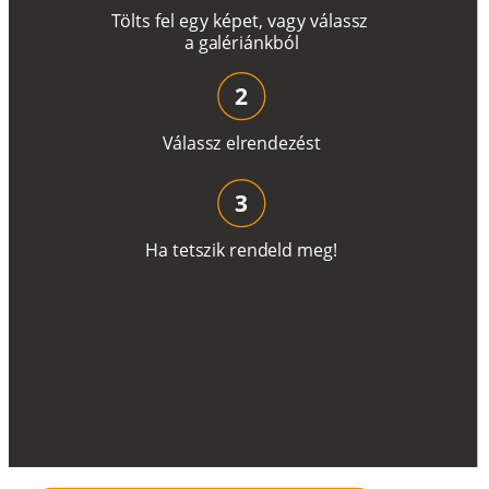
T
ö
l
t
s
f
e
l
e
g
y
k
é
pe
t
,
v
a
g
y
v
á
l
a
ss
z
a
g
a
lé
r
i
án
k
b
ó
l
2
V
á
l
a
ss
z
e
l
r
e
n
d
e
z
é
s
t
3
H
a
t
e
t
s
z
i
k
r
e
n
d
el
d
m
e
g
!