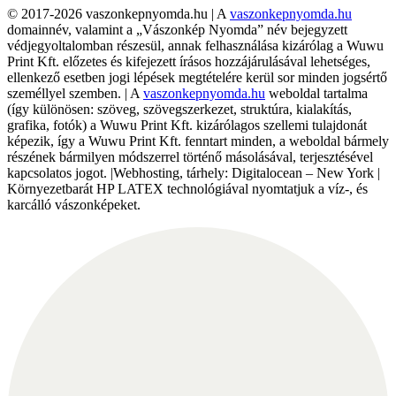
© 2017-2026 vaszonkepnyomda.hu | A
vaszonkepnyomda.hu
domainnév, valamint a „Vászonkép Nyomda” név bejegyzett
védjegyoltalomban részesül, annak felhasználása kizárólag a Wuwu
Print Kft. előzetes és kifejezett írásos hozzájárulásával lehetséges,
ellenkező esetben jogi lépések megtételére kerül sor minden jogsértő
személlyel szemben. | A
vaszonkepnyomda.hu
weboldal tartalma
(így különösen: szöveg, szövegszerkezet, struktúra, kialakítás,
grafika, fotók) a Wuwu Print Kft. kizárólagos szellemi tulajdonát
képezik, így a Wuwu Print Kft. fenntart minden, a weboldal bármely
részének bármilyen módszerrel történő másolásával, terjesztésével
kapcsolatos jogot. |Webhosting, tárhely: Digitalocean – New York |
Környezetbarát HP LATEX technológiával nyomtatjuk a víz-, és
karcálló vászonképeket.