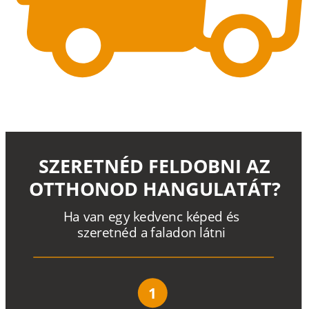
SZERETNÉD FELDOBNI AZ
OTTHONOD HANGULATÁT?
H
a
v
a
n
e
g
y
k
e
d
v
e
n
c
k
é
p
e
d
é
s
s
z
e
r
e
t
n
é
d a
f
a
l
a
d
o
n
l
á
t
n
i
1