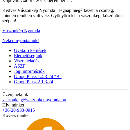
Kapuvári Gábor -
2017. december 21.
Kedves Vászonkép Nyomda! Tegnap megérkezett a csomag,
minden rendben volt vele. Gyönyörű lett a vászonkép, köszönöm
szépen!
Vászonkép Nyomda
Neked nyomtatunk!
Gyakori kérdések
Elérhetőségünk
Viszonteladás
ÁSZF
Jogi információk
Ginop Plusz 1.4.3-24 “B”
Ginop Plusz 2.1.3-24
Üzenj nekünk
vaszonkep@vaszonkepnyomda.hu
Hívj minket
+36-20-933-0915
Kövess minket