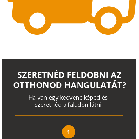
SZERETNÉD FELDOBNI AZ
OTTHONOD HANGULATÁT?
H
a
v
a
n
e
g
y
k
e
d
v
e
n
c
k
é
p
e
d
é
s
s
z
e
r
e
t
n
é
d a
f
a
l
a
d
o
n
l
á
t
n
i
1