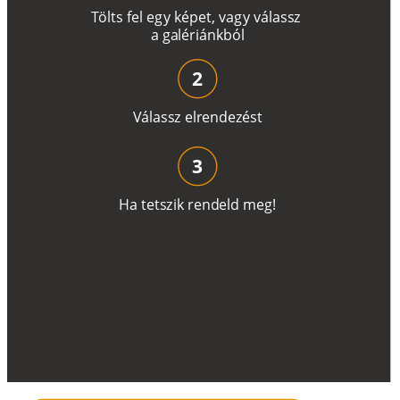
T
ö
l
t
s
f
e
l
e
g
y
k
é
pe
t
,
v
a
g
y
v
á
l
a
ss
z
a
g
a
lé
r
i
án
k
b
ó
l
2
V
á
l
a
ss
z
e
l
r
e
n
d
e
z
é
s
t
3
H
a
t
e
t
s
z
i
k
r
e
n
d
el
d
m
e
g
!