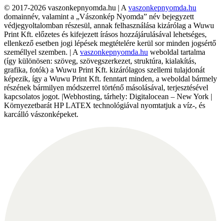
© 2017-2026 vaszonkepnyomda.hu | A
vaszonkepnyomda.hu
domainnév, valamint a „Vászonkép Nyomda” név bejegyzett
védjegyoltalomban részesül, annak felhasználása kizárólag a Wuwu
Print Kft. előzetes és kifejezett írásos hozzájárulásával lehetséges,
ellenkező esetben jogi lépések megtételére kerül sor minden jogsértő
személlyel szemben. | A
vaszonkepnyomda.hu
weboldal tartalma
(így különösen: szöveg, szövegszerkezet, struktúra, kialakítás,
grafika, fotók) a Wuwu Print Kft. kizárólagos szellemi tulajdonát
képezik, így a Wuwu Print Kft. fenntart minden, a weboldal bármely
részének bármilyen módszerrel történő másolásával, terjesztésével
kapcsolatos jogot. |Webhosting, tárhely: Digitalocean – New York |
Környezetbarát HP LATEX technológiával nyomtatjuk a víz-, és
karcálló vászonképeket.