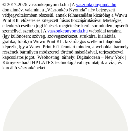
© 2017-2026 vaszonkepnyomda.hu | A
vaszonkepnyomda.hu
domainnév, valamint a „Vászonkép Nyomda” név bejegyzett
védjegyoltalomban részesül, annak felhasználása kizárólag a Wuwu
Print Kft. előzetes és kifejezett írásos hozzájárulásával lehetséges,
ellenkező esetben jogi lépések megtételére kerül sor minden jogsértő
személlyel szemben. | A
vaszonkepnyomda.hu
weboldal tartalma
(így különösen: szöveg, szövegszerkezet, struktúra, kialakítás,
grafika, fotók) a Wuwu Print Kft. kizárólagos szellemi tulajdonát
képezik, így a Wuwu Print Kft. fenntart minden, a weboldal bármely
részének bármilyen módszerrel történő másolásával, terjesztésével
kapcsolatos jogot. |Webhosting, tárhely: Digitalocean – New York |
Környezetbarát HP LATEX technológiával nyomtatjuk a víz-, és
karcálló vászonképeket.