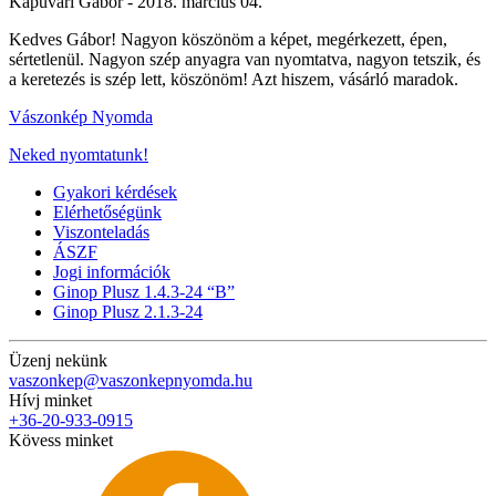
Kapuvári Gábor -
2018. március 04.
Kedves Gábor! Nagyon köszönöm a képet, megérkezett, épen,
sértetlenül. Nagyon szép anyagra van nyomtatva, nagyon tetszik, és
a keretezés is szép lett, köszönöm! Azt hiszem, vásárló maradok.
Vászonkép Nyomda
Neked nyomtatunk!
Gyakori kérdések
Elérhetőségünk
Viszonteladás
ÁSZF
Jogi információk
Ginop Plusz 1.4.3-24 “B”
Ginop Plusz 2.1.3-24
Üzenj nekünk
vaszonkep@vaszonkepnyomda.hu
Hívj minket
+36-20-933-0915
Kövess minket