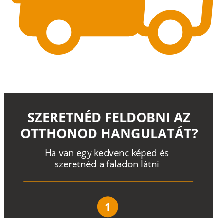
SZERETNÉD FELDOBNI AZ
OTTHONOD HANGULATÁT?
H
a
v
a
n
e
g
y
k
e
d
v
e
n
c
k
é
p
e
d
é
s
s
z
e
r
e
t
n
é
d a
f
a
l
a
d
o
n
l
á
t
n
i
1