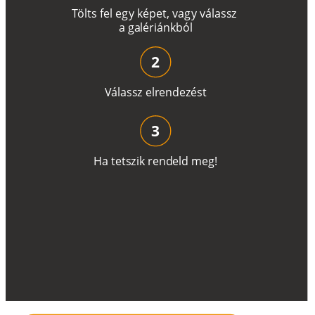
T
ö
l
t
s
f
e
l
e
g
y
k
é
pe
t
,
v
a
g
y
v
á
l
a
ss
z
a
g
a
lé
r
i
án
k
b
ó
l
2
V
á
l
a
ss
z
e
l
r
e
n
d
e
z
é
s
t
3
H
a
t
e
t
s
z
i
k
r
e
n
d
el
d
m
e
g
!