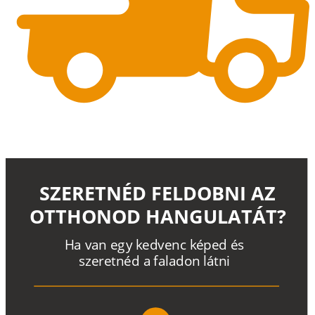
SZERETNÉD FELDOBNI AZ
OTTHONOD HANGULATÁT?
H
a
v
a
n
e
g
y
k
e
d
v
e
n
c
k
é
p
e
d
é
s
s
z
e
r
e
t
n
é
d a
f
a
l
a
d
o
n
l
á
t
n
i