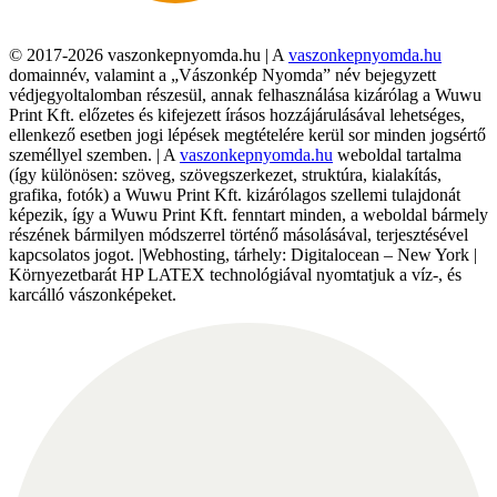
© 2017-2026 vaszonkepnyomda.hu | A
vaszonkepnyomda.hu
domainnév, valamint a „Vászonkép Nyomda” név bejegyzett
védjegyoltalomban részesül, annak felhasználása kizárólag a Wuwu
Print Kft. előzetes és kifejezett írásos hozzájárulásával lehetséges,
ellenkező esetben jogi lépések megtételére kerül sor minden jogsértő
személlyel szemben. | A
vaszonkepnyomda.hu
weboldal tartalma
(így különösen: szöveg, szövegszerkezet, struktúra, kialakítás,
grafika, fotók) a Wuwu Print Kft. kizárólagos szellemi tulajdonát
képezik, így a Wuwu Print Kft. fenntart minden, a weboldal bármely
részének bármilyen módszerrel történő másolásával, terjesztésével
kapcsolatos jogot. |Webhosting, tárhely: Digitalocean – New York |
Környezetbarát HP LATEX technológiával nyomtatjuk a víz-, és
karcálló vászonképeket.