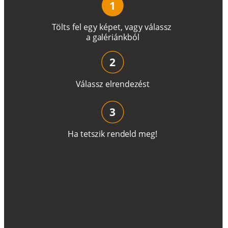
1
T
ö
l
t
s
f
e
l
e
g
y
k
é
pe
t
,
v
a
g
y
v
á
l
a
ss
z
a
g
a
lé
r
i
án
k
b
ó
l
2
V
á
l
a
ss
z
e
l
r
e
n
d
e
z
é
s
t
3
H
a
t
e
t
s
z
i
k
r
e
n
d
el
d
m
e
g
!