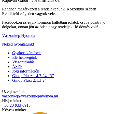
Kapuvári Gábor -
2018. március 04.
Rendben megérkezett a rendelt képünk. Köszönjük szépen!
Rendkívül elégedett vagyok vele.
Facebookon az egyik fórumon hallottam rólatok csupa pozitív jó
dolgokat, onnan jött az ötlet, hogy rendeljek. Jó döntés volt!
Vászonkép Nyomda
Neked nyomtatunk!
Gyakori kérdések
Elérhetőségünk
Viszonteladás
ÁSZF
Jogi információk
Ginop Plusz 1.4.3-24 “B”
Ginop Plusz 2.1.3-24
Üzenj nekünk
vaszonkep@vaszonkepnyomda.hu
Hívj minket
+36-20-933-0915
Kövess minket