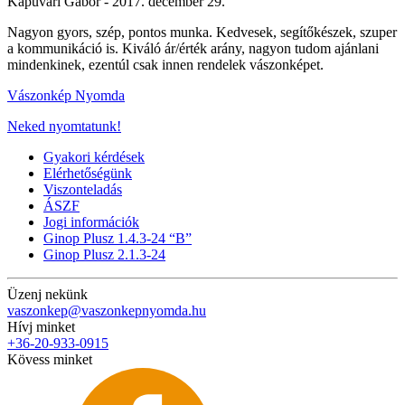
Kapuvári Gábor -
2017. december 29.
Nagyon gyors, szép, pontos munka. Kedvesek, segítőkészek, szuper
a kommunikáció is. Kiváló ár/érték arány, nagyon tudom ajánlani
mindenkinek, ezentúl csak innen rendelek vászonképet.
Vászonkép Nyomda
Neked nyomtatunk!
Gyakori kérdések
Elérhetőségünk
Viszonteladás
ÁSZF
Jogi információk
Ginop Plusz 1.4.3-24 “B”
Ginop Plusz 2.1.3-24
Üzenj nekünk
vaszonkep@vaszonkepnyomda.hu
Hívj minket
+36-20-933-0915
Kövess minket