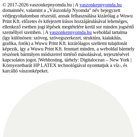
© 2017-2026 vaszonkepnyomda.hu | A
vaszonkepnyomda.hu
domainnév, valamint a „Vászonkép Nyomda” név bejegyzett
védjegyoltalomban részesül, annak felhasználása kizárólag a Wuwu
Print Kft. előzetes és kifejezett írásos hozzájárulásával lehetséges,
ellenkező esetben jogi lépések megtételére kerül sor minden jogsértő
személlyel szemben. | A
vaszonkepnyomda.hu
weboldal tartalma
(így különösen: szöveg, szövegszerkezet, struktúra, kialakítás,
grafika, fotók) a Wuwu Print Kft. kizárólagos szellemi tulajdonát
képezik, így a Wuwu Print Kft. fenntart minden, a weboldal bármely
részének bármilyen módszerrel történő másolásával, terjesztésével
kapcsolatos jogot. |Webhosting, tárhely: Digitalocean – New York |
Környezetbarát HP LATEX technológiával nyomtatjuk a víz-, és
karcálló vászonképeket.