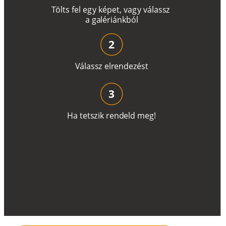
T
ö
l
t
s
f
e
l
e
g
y
k
é
pe
t
,
v
a
g
y
v
á
l
a
ss
z
a
g
a
lé
r
i
án
k
b
ó
l
2
V
á
l
a
ss
z
e
l
r
e
n
d
e
z
é
s
t
3
H
a
t
e
t
s
z
i
k
r
e
n
d
el
d
m
e
g
!