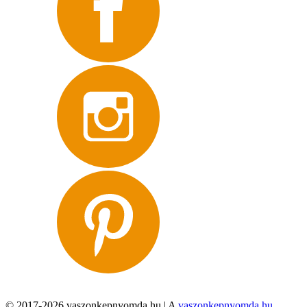
© 2017-2026 vaszonkepnyomda.hu | A
vaszonkepnyomda.hu