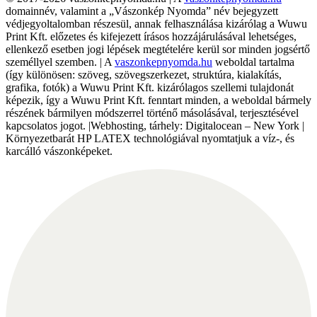
domainnév, valamint a „Vászonkép Nyomda” név bejegyzett
védjegyoltalomban részesül, annak felhasználása kizárólag a Wuwu
Print Kft. előzetes és kifejezett írásos hozzájárulásával lehetséges,
ellenkező esetben jogi lépések megtételére kerül sor minden jogsértő
személlyel szemben. | A
vaszonkepnyomda.hu
weboldal tartalma
(így különösen: szöveg, szövegszerkezet, struktúra, kialakítás,
grafika, fotók) a Wuwu Print Kft. kizárólagos szellemi tulajdonát
képezik, így a Wuwu Print Kft. fenntart minden, a weboldal bármely
részének bármilyen módszerrel történő másolásával, terjesztésével
kapcsolatos jogot. |Webhosting, tárhely: Digitalocean – New York |
Környezetbarát HP LATEX technológiával nyomtatjuk a víz-, és
karcálló vászonképeket.