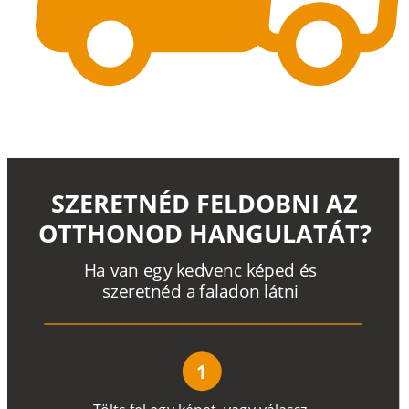
SZERETNÉD FELDOBNI AZ
OTTHONOD HANGULATÁT?
H
a
v
a
n
e
g
y
k
e
d
v
e
n
c
k
é
p
e
d
é
s
s
z
e
r
e
t
n
é
d a
f
a
l
a
d
o
n
l
á
t
n
i
1