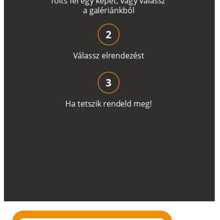
T
ö
l
t
s
f
e
l
e
g
y
k
é
pe
t
,
v
a
g
y
v
á
l
a
ss
z
a
g
a
lé
r
i
án
k
b
ó
l
2
V
á
l
a
ss
z
e
l
r
e
n
d
e
z
é
s
t
3
H
a
t
e
t
s
z
i
k
r
e
n
d
el
d
m
e
g
!