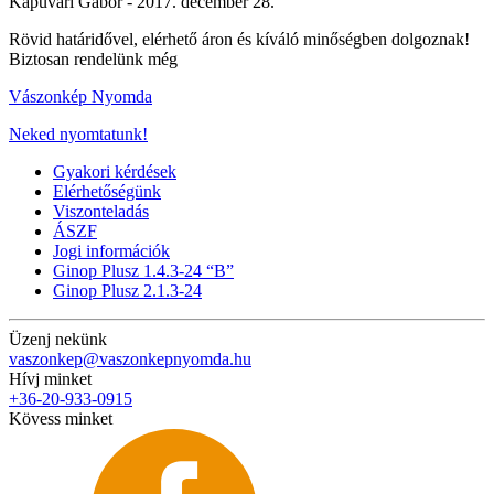
Kapuvári Gábor -
2017. december 28.
Rövid határidővel, elérhető áron és kíváló minőségben dolgoznak!
Biztosan rendelünk még
Vászonkép Nyomda
Neked nyomtatunk!
Gyakori kérdések
Elérhetőségünk
Viszonteladás
ÁSZF
Jogi információk
Ginop Plusz 1.4.3-24 “B”
Ginop Plusz 2.1.3-24
Üzenj nekünk
vaszonkep@vaszonkepnyomda.hu
Hívj minket
+36-20-933-0915
Kövess minket