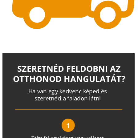
SZERETNÉD FELDOBNI AZ
OTTHONOD HANGULATÁT?
H
a
v
a
n
e
g
y
k
e
d
v
e
n
c
k
é
p
e
d
é
s
s
z
e
r
e
t
n
é
d a
f
a
l
a
d
o
n
l
á
t
n
i
1