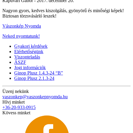
Kapuvári Gábor -
2017. december 20.
Nagyon gyors, kedves kiszolgálás, gyönyörű és minőségi képek!
Biztosan törzsvásárló leszek!
Vászonkép Nyomda
Neked nyomtatunk!
Gyakori kérdések
Elérhetőségünk
Viszonteladás
ÁSZF
Jogi információk
Ginop Plusz 1.4.3-24 “B”
Ginop Plusz 2.1.3-24
Üzenj nekünk
vaszonkep@vaszonkepnyomda.hu
Hívj minket
+36-20-933-0915
Kövess minket