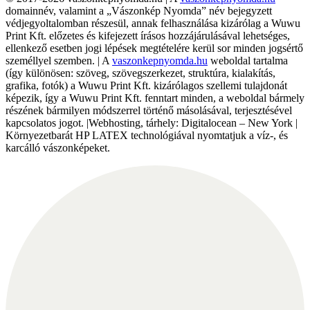
domainnév, valamint a „Vászonkép Nyomda” név bejegyzett
védjegyoltalomban részesül, annak felhasználása kizárólag a Wuwu
Print Kft. előzetes és kifejezett írásos hozzájárulásával lehetséges,
ellenkező esetben jogi lépések megtételére kerül sor minden jogsértő
személlyel szemben. | A
vaszonkepnyomda.hu
weboldal tartalma
(így különösen: szöveg, szövegszerkezet, struktúra, kialakítás,
grafika, fotók) a Wuwu Print Kft. kizárólagos szellemi tulajdonát
képezik, így a Wuwu Print Kft. fenntart minden, a weboldal bármely
részének bármilyen módszerrel történő másolásával, terjesztésével
kapcsolatos jogot. |Webhosting, tárhely: Digitalocean – New York |
Környezetbarát HP LATEX technológiával nyomtatjuk a víz-, és
karcálló vászonképeket.