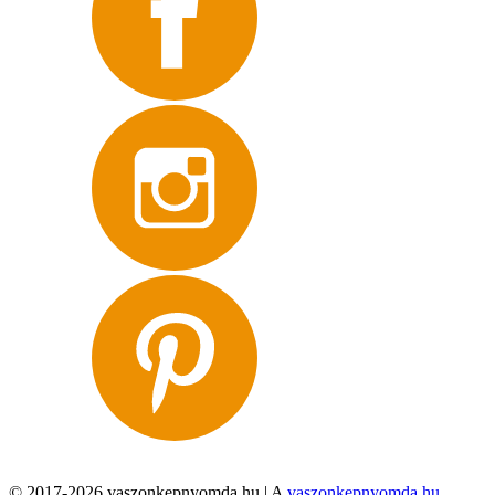
© 2017-2026 vaszonkepnyomda.hu | A
vaszonkepnyomda.hu