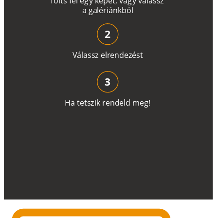
T
ö
l
t
s
f
e
l
e
g
y
k
é
pe
t
,
v
a
g
y
v
á
l
a
ss
z
a
g
a
lé
r
i
án
k
b
ó
l
2
V
á
l
a
ss
z
e
l
r
e
n
d
e
z
é
s
t
3
H
a
t
e
t
s
z
i
k
r
e
n
d
el
d
m
e
g
!