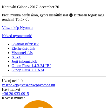
Kapuvári Gábor -
2017. december 20.
Profi munka baráti áron, gyors kiszállítással 🙂 Biztosan fogok még
rendelni Tőlük 🙂
Vászonkép Nyomda
Neked nyomtatunk!
Gyakori kérdések
Elérhetőségünk
Viszonteladás
ÁSZF
Jogi információk
Ginop Plusz 1.4.3-24 “B”
Ginop Plusz 2.1.3-24
Üzenj nekünk
vaszonkep@vaszonkepnyomda.hu
Hívj minket
+36-20-933-0915
Kövess minket