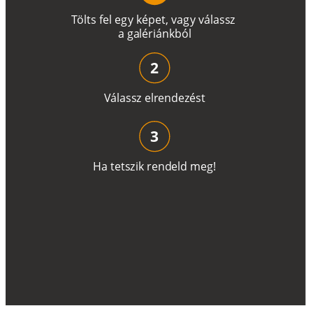
T
ö
l
t
s
f
e
l
e
g
y
k
é
pe
t
,
v
a
g
y
v
á
l
a
ss
z
a
g
a
lé
r
i
án
k
b
ó
l
2
V
á
l
a
ss
z
e
l
r
e
n
d
e
z
é
s
t
3
H
a
t
e
t
s
z
i
k
r
e
n
d
el
d
m
e
g
!