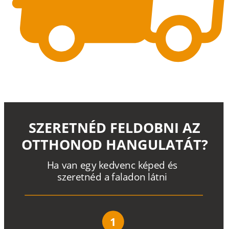
SZERETNÉD FELDOBNI AZ
OTTHONOD HANGULATÁT?
H
a
v
a
n
e
g
y
k
e
d
v
e
n
c
k
é
p
e
d
é
s
s
z
e
r
e
t
n
é
d a
f
a
l
a
d
o
n
l
á
t
n
i
1