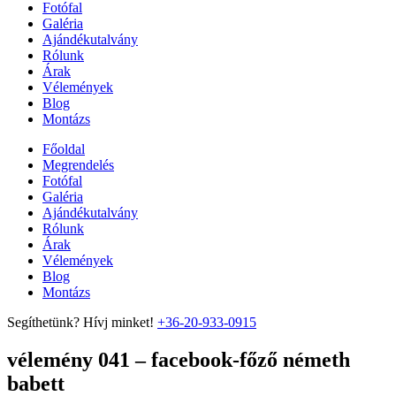
Fotófal
Galéria
Ajándékutalvány
Rólunk
Árak
Vélemények
Blog
Montázs
Főoldal
Megrendelés
Fotófal
Galéria
Ajándékutalvány
Rólunk
Árak
Vélemények
Blog
Montázs
Segíthetünk? Hívj minket!
+36-20-933-0915
vélemény 041 – facebook-főző németh
babett