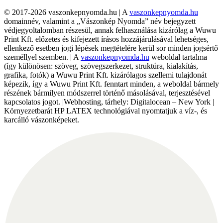
© 2017-2026 vaszonkepnyomda.hu | A
vaszonkepnyomda.hu
domainnév, valamint a „Vászonkép Nyomda” név bejegyzett
védjegyoltalomban részesül, annak felhasználása kizárólag a Wuwu
Print Kft. előzetes és kifejezett írásos hozzájárulásával lehetséges,
ellenkező esetben jogi lépések megtételére kerül sor minden jogsértő
személlyel szemben. | A
vaszonkepnyomda.hu
weboldal tartalma
(így különösen: szöveg, szövegszerkezet, struktúra, kialakítás,
grafika, fotók) a Wuwu Print Kft. kizárólagos szellemi tulajdonát
képezik, így a Wuwu Print Kft. fenntart minden, a weboldal bármely
részének bármilyen módszerrel történő másolásával, terjesztésével
kapcsolatos jogot. |Webhosting, tárhely: Digitalocean – New York |
Környezetbarát HP LATEX technológiával nyomtatjuk a víz-, és
karcálló vászonképeket.