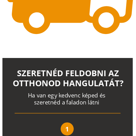
SZERETNÉD FELDOBNI AZ
OTTHONOD HANGULATÁT?
H
a
v
a
n
e
g
y
k
e
d
v
e
n
c
k
é
p
e
d
é
s
s
z
e
r
e
t
n
é
d a
f
a
l
a
d
o
n
l
á
t
n
i
1