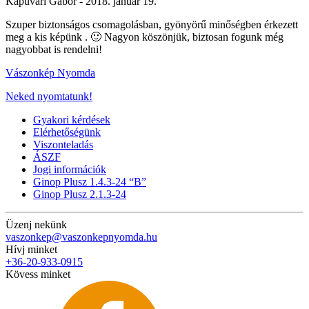
Kapuvári Gábor -
2018. január 19.
Szuper biztonságos csomagolásban, gyönyörű minőségben érkezett
meg a kis képünk . 🙂 Nagyon köszönjük, biztosan fogunk még
nagyobbat is rendelni!
Vászonkép Nyomda
Neked nyomtatunk!
Gyakori kérdések
Elérhetőségünk
Viszonteladás
ÁSZF
Jogi információk
Ginop Plusz 1.4.3-24 “B”
Ginop Plusz 2.1.3-24
Üzenj nekünk
vaszonkep@vaszonkepnyomda.hu
Hívj minket
+36-20-933-0915
Kövess minket