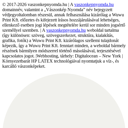
© 2017-2026 vaszonkepnyomda.hu | A
vaszonkepnyomda.hu
domainnév, valamint a „Vászonkép Nyomda” név bejegyzett
védjegyoltalomban részesül, annak felhasználása kizárólag a Wuwu
Print Kft. előzetes és kifejezett írásos hozzájárulásával lehetséges,
ellenkező esetben jogi lépések megtételére kerül sor minden jogsértő
személlyel szemben. | A
vaszonkepnyomda.hu
weboldal tartalma
(így különösen: szöveg, szövegszerkezet, struktúra, kialakítás,
grafika, fotók) a Wuwu Print Kft. kizárólagos szellemi tulajdonát
képezik, így a Wuwu Print Kft. fenntart minden, a weboldal bármely
részének bármilyen módszerrel történő másolásával, terjesztésével
kapcsolatos jogot. |Webhosting, tárhely: Digitalocean – New York |
Környezetbarát HP LATEX technológiával nyomtatjuk a víz-, és
karcálló vászonképeket.