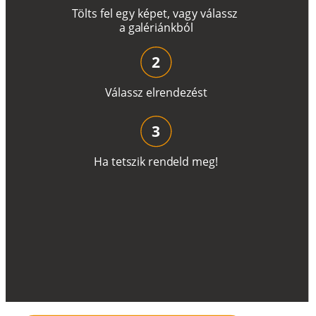
T
ö
l
t
s
f
e
l
e
g
y
k
é
pe
t
,
v
a
g
y
v
á
l
a
ss
z
a
g
a
lé
r
i
án
k
b
ó
l
2
V
á
l
a
ss
z
e
l
r
e
n
d
e
z
é
s
t
3
H
a
t
e
t
s
z
i
k
r
e
n
d
el
d
m
e
g
!