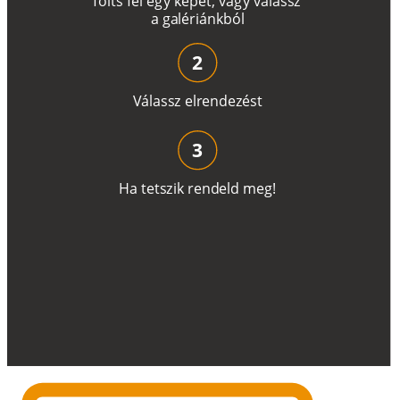
T
ö
l
t
s
f
e
l
e
g
y
k
é
pe
t
,
v
a
g
y
v
á
l
a
ss
z
a
g
a
lé
r
i
án
k
b
ó
l
2
V
á
l
a
ss
z
e
l
r
e
n
d
e
z
é
s
t
3
H
a
t
e
t
s
z
i
k
r
e
n
d
el
d
m
e
g
!