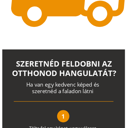
SZERETNÉD FELDOBNI AZ
OTTHONOD HANGULATÁT?
H
a
v
a
n
e
g
y
k
e
d
v
e
n
c
k
é
p
e
d
é
s
s
z
e
r
e
t
n
é
d a
f
a
l
a
d
o
n
l
á
t
n
i
1