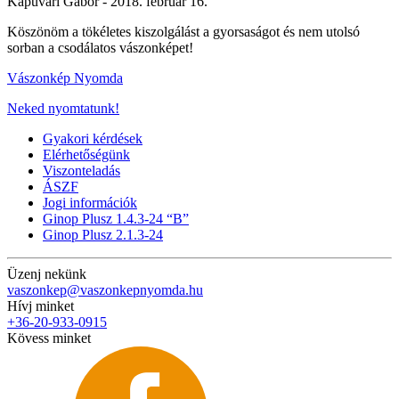
Kapuvári Gábor -
2018. február 16.
Köszönöm a tökéletes kiszolgálást a gyorsaságot és nem utolsó
sorban a csodálatos vászonképet!
Vászonkép Nyomda
Neked nyomtatunk!
Gyakori kérdések
Elérhetőségünk
Viszonteladás
ÁSZF
Jogi információk
Ginop Plusz 1.4.3-24 “B”
Ginop Plusz 2.1.3-24
Üzenj nekünk
vaszonkep@vaszonkepnyomda.hu
Hívj minket
+36-20-933-0915
Kövess minket