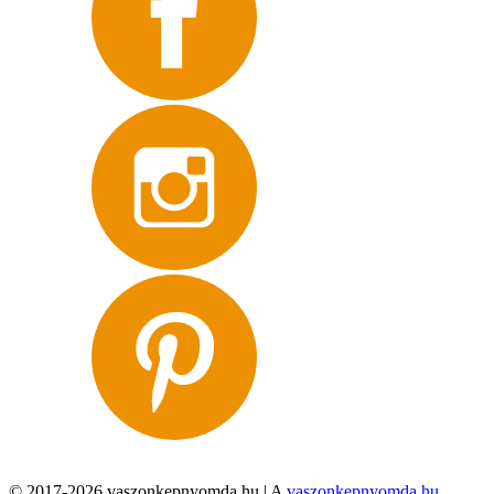
© 2017-2026 vaszonkepnyomda.hu | A
vaszonkepnyomda.hu