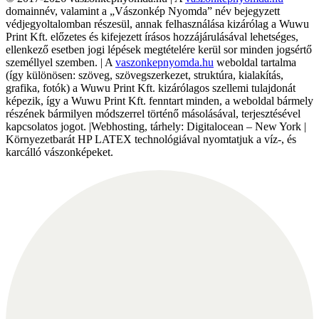
domainnév, valamint a „Vászonkép Nyomda” név bejegyzett
védjegyoltalomban részesül, annak felhasználása kizárólag a Wuwu
Print Kft. előzetes és kifejezett írásos hozzájárulásával lehetséges,
ellenkező esetben jogi lépések megtételére kerül sor minden jogsértő
személlyel szemben. | A
vaszonkepnyomda.hu
weboldal tartalma
(így különösen: szöveg, szövegszerkezet, struktúra, kialakítás,
grafika, fotók) a Wuwu Print Kft. kizárólagos szellemi tulajdonát
képezik, így a Wuwu Print Kft. fenntart minden, a weboldal bármely
részének bármilyen módszerrel történő másolásával, terjesztésével
kapcsolatos jogot. |Webhosting, tárhely: Digitalocean – New York |
Környezetbarát HP LATEX technológiával nyomtatjuk a víz-, és
karcálló vászonképeket.