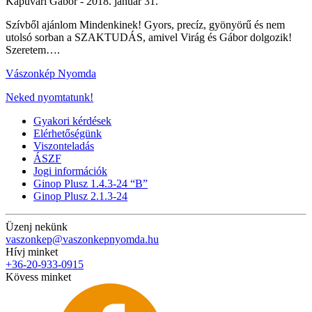
Kapuvári Gábor -
2018. január 31.
Szívből ajánlom Mindenkinek! Gyors, precíz, gyönyörű és nem
utolsó sorban a SZAKTUDÁS, amivel Virág és Gábor dolgozik!
Szeretem….
Vászonkép Nyomda
Neked nyomtatunk!
Gyakori kérdések
Elérhetőségünk
Viszonteladás
ÁSZF
Jogi információk
Ginop Plusz 1.4.3-24 “B”
Ginop Plusz 2.1.3-24
Üzenj nekünk
vaszonkep@vaszonkepnyomda.hu
Hívj minket
+36-20-933-0915
Kövess minket