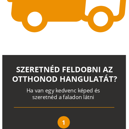
SZERETNÉD FELDOBNI AZ
OTTHONOD HANGULATÁT?
H
a
v
a
n
e
g
y
k
e
d
v
e
n
c
k
é
p
e
d
é
s
s
z
e
r
e
t
n
é
d a
f
a
l
a
d
o
n
l
á
t
n
i
1