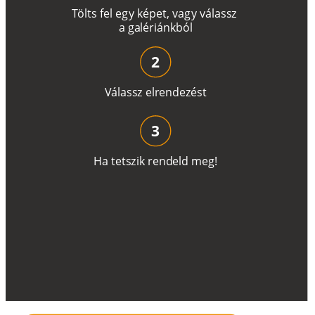
T
ö
l
t
s
f
e
l
e
g
y
k
é
pe
t
,
v
a
g
y
v
á
l
a
ss
z
a
g
a
lé
r
i
án
k
b
ó
l
2
V
á
l
a
ss
z
e
l
r
e
n
d
e
z
é
s
t
3
H
a
t
e
t
s
z
i
k
r
e
n
d
el
d
m
e
g
!