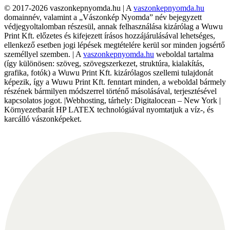
© 2017-2026 vaszonkepnyomda.hu | A
vaszonkepnyomda.hu
domainnév, valamint a „Vászonkép Nyomda” név bejegyzett
védjegyoltalomban részesül, annak felhasználása kizárólag a Wuwu
Print Kft. előzetes és kifejezett írásos hozzájárulásával lehetséges,
ellenkező esetben jogi lépések megtételére kerül sor minden jogsértő
személlyel szemben. | A
vaszonkepnyomda.hu
weboldal tartalma
(így különösen: szöveg, szövegszerkezet, struktúra, kialakítás,
grafika, fotók) a Wuwu Print Kft. kizárólagos szellemi tulajdonát
képezik, így a Wuwu Print Kft. fenntart minden, a weboldal bármely
részének bármilyen módszerrel történő másolásával, terjesztésével
kapcsolatos jogot. |Webhosting, tárhely: Digitalocean – New York |
Környezetbarát HP LATEX technológiával nyomtatjuk a víz-, és
karcálló vászonképeket.