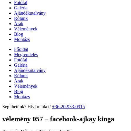
Fotófal
Galéria
Ajándékutalvány
Rólunk
Árak
Vélemények
Blog
Montázs
Főoldal
Megrendelés
Fotófal
Galéria
Ajándékutalvány
Rólunk
Árak
Vélemények
Blog
Montázs
Segíthetünk? Hívj minket!
+36-20-933-0915
vélemény 057 – facebook-ajkay kinga