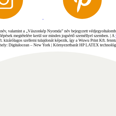
év, valamint a „Vászonkép Nyomda” név bejegyzett védjegyoltalomban 
gi lépések megtételére kerül sor minden jogsértő személlyel szemben. | A
Kft. kizárólagos szellemi tulajdonát képezik, így a Wuwu Print Kft. fe
tárhely: Digitalocean – New York | Környezetbarát HP LATEX technológi