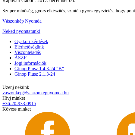
Kapuvári Gábor -
2017. december 06.
Szuper minőség, gyors elkészítés, szintén gyors egyeztetés, hogy po
Vászonkép Nyomda
Neked nyomtatunk!
Gyakori kérdések
Elérhetőségünk
Viszonteladás
ÁSZF
Jogi információk
Ginop Plusz 1.4.3-24 “B”
Ginop Plusz 2.1.3-24
Üzenj nekünk
vaszonkep@vaszonkepnyomda.hu
Hívj minket
+36-20-933-0915
Kövess minket