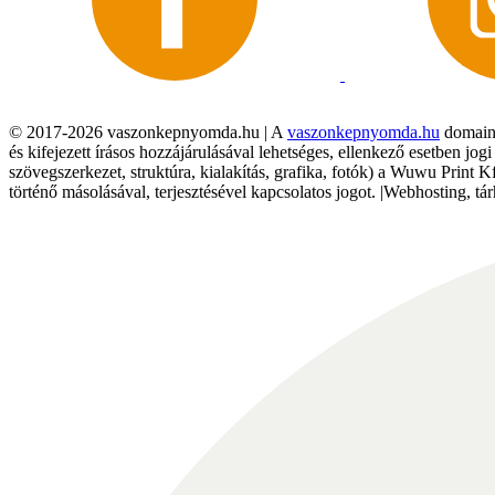
© 2017-2026 vaszonkepnyomda.hu | A
vaszonkepnyomda.hu
domainn
és kifejezett írásos hozzájárulásával lehetséges, ellenkező esetben jo
szövegszerkezet, struktúra, kialakítás, grafika, fotók) a Wuwu Print 
történő másolásával, terjesztésével kapcsolatos jogot. |Webhosting, 