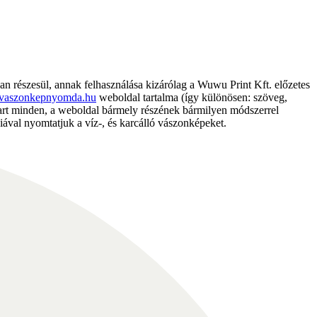
részesül, annak felhasználása kizárólag a Wuwu Print Kft. előzetes
vaszonkepnyomda.hu
weboldal tartalma (így különösen: szöveg,
nntart minden, a weboldal bármely részének bármilyen módszerrel
ával nyomtatjuk a víz-, és karcálló vászonképeket.