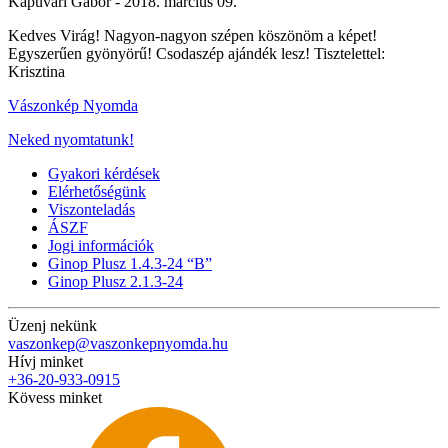
Kapuvári Gábor -
2018. március 09.
Kedves Virág! Nagyon-nagyon szépen köszönöm a képet!
Egyszerűen gyönyörű! Csodaszép ajándék lesz! Tisztelettel:
Krisztina
Vászonkép Nyomda
Neked nyomtatunk!
Gyakori kérdések
Elérhetőségünk
Viszonteladás
ÁSZF
Jogi információk
Ginop Plusz 1.4.3-24 “B”
Ginop Plusz 2.1.3-24
Üzenj nekünk
vaszonkep@vaszonkepnyomda.hu
Hívj minket
+36-20-933-0915
Kövess minket