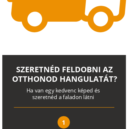
SZERETNÉD FELDOBNI AZ
OTTHONOD HANGULATÁT?
H
a
v
a
n
e
g
y
k
e
d
v
e
n
c
k
é
p
e
d
é
s
s
z
e
r
e
t
n
é
d a
f
a
l
a
d
o
n
l
á
t
n
i
1