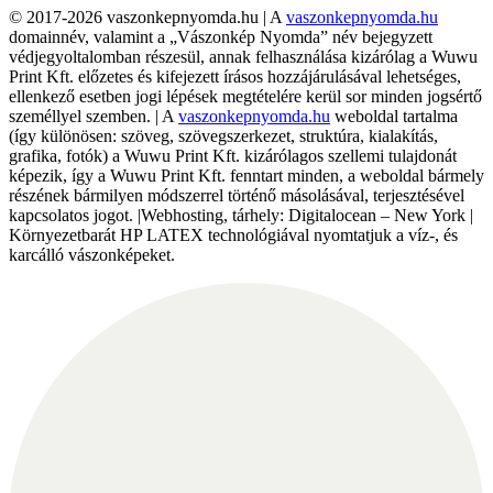
© 2017-2026 vaszonkepnyomda.hu | A
vaszonkepnyomda.hu
domainnév, valamint a „Vászonkép Nyomda” név bejegyzett
védjegyoltalomban részesül, annak felhasználása kizárólag a Wuwu
Print Kft. előzetes és kifejezett írásos hozzájárulásával lehetséges,
ellenkező esetben jogi lépések megtételére kerül sor minden jogsértő
személlyel szemben. | A
vaszonkepnyomda.hu
weboldal tartalma
(így különösen: szöveg, szövegszerkezet, struktúra, kialakítás,
grafika, fotók) a Wuwu Print Kft. kizárólagos szellemi tulajdonát
képezik, így a Wuwu Print Kft. fenntart minden, a weboldal bármely
részének bármilyen módszerrel történő másolásával, terjesztésével
kapcsolatos jogot. |Webhosting, tárhely: Digitalocean – New York |
Környezetbarát HP LATEX technológiával nyomtatjuk a víz-, és
karcálló vászonképeket.