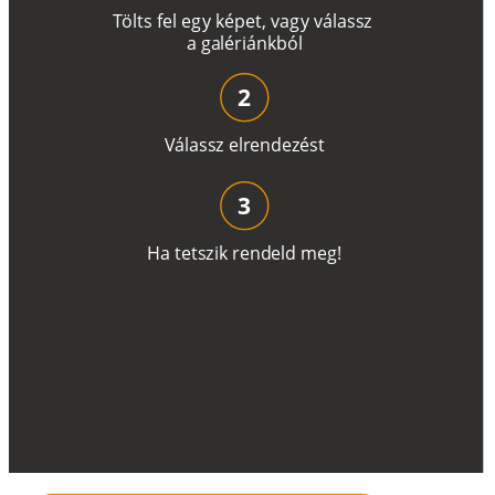
T
ö
l
t
s
f
e
l
e
g
y
k
é
pe
t
,
v
a
g
y
v
á
l
a
ss
z
a
g
a
lé
r
i
án
k
b
ó
l
2
V
á
l
a
ss
z
e
l
r
e
n
d
e
z
é
s
t
3
H
a
t
e
t
s
z
i
k
r
e
n
d
el
d
m
e
g
!