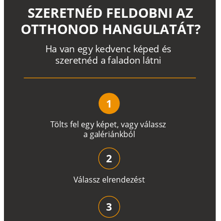
SZERETNÉD FELDOBNI AZ
OTTHONOD HANGULATÁT?
H
a
v
a
n
e
g
y
k
e
d
v
e
n
c
k
é
p
e
d
é
s
s
z
e
r
e
t
n
é
d a
f
a
l
a
d
o
n
l
á
t
n
i
1
T
ö
l
t
s
f
e
l
e
g
y
k
é
pe
t
,
v
a
g
y
v
á
l
a
ss
z
a
g
a
lé
r
i
án
k
b
ó
l
2
V
á
l
a
ss
z
e
l
r
e
n
d
e
z
é
s
t
3