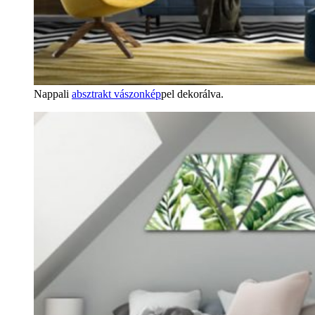
Nappali
absztrakt vászonkép
pel dekorálva.