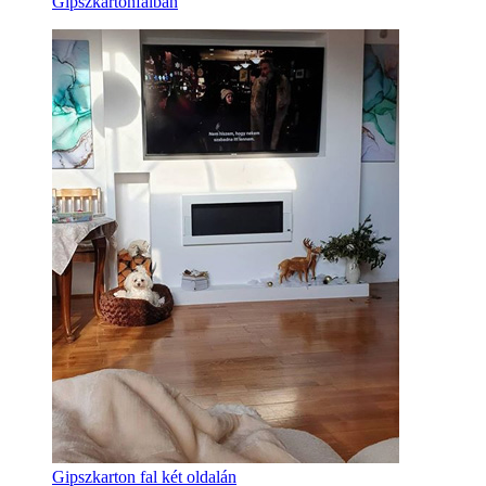
Gipszkartonfalban
Gipszkarton fal két oldalán