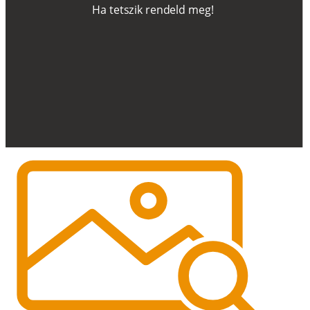
H
a
t
e
t
s
z
i
k
r
e
n
d
el
d
m
e
g
!