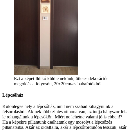
Ezt a képet Ildikó küldte nekünk, ötletes dekorációs
megoldás a folyosón, 20x20cm-es babafotókból.
Lépcsőház
Különleges hely a lépcsőház, amit nem szabad kihagynunk a
felsorolásból. Akinek többszintes otthona van, az tudja hányszor fel-
le rohangálunk a lépcsőkön. Miért ne lehetne valami jó is ebben!?
Ha a képekre pillantunk csalhatunk egy mosolyt a lépcsőzés
pillanataiba. Akár az oldalfalra, akár a lépcsőfordulóba tesszük, akár