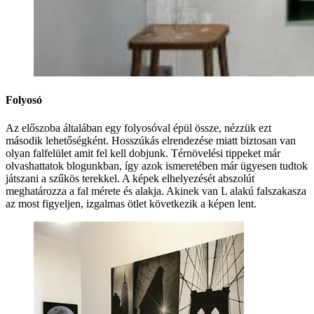
Folyosó
Az előszoba általában egy folyosóval épül össze, nézzük ezt
második lehetőségként. Hosszúkás elrendezése miatt biztosan van
olyan falfelület amit fel kell dobjunk. Térnövelési tippeket már
olvashattatok blogunkban, így azok ismeretében már ügyesen tudtok
játszani a szűkös terekkel. A képek elhelyezését abszolút
meghatározza a fal mérete és alakja. Akinek van L alakú falszakasza
az most figyeljen, izgalmas ötlet következik a képen lent.