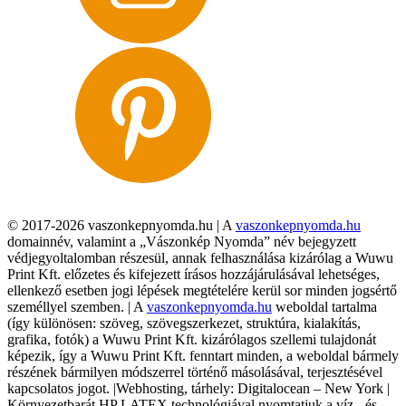
© 2017-2026 vaszonkepnyomda.hu | A
vaszonkepnyomda.hu
domainnév, valamint a „Vászonkép Nyomda” név bejegyzett
védjegyoltalomban részesül, annak felhasználása kizárólag a Wuwu
Print Kft. előzetes és kifejezett írásos hozzájárulásával lehetséges,
ellenkező esetben jogi lépések megtételére kerül sor minden jogsértő
személlyel szemben. | A
vaszonkepnyomda.hu
weboldal tartalma
(így különösen: szöveg, szövegszerkezet, struktúra, kialakítás,
grafika, fotók) a Wuwu Print Kft. kizárólagos szellemi tulajdonát
képezik, így a Wuwu Print Kft. fenntart minden, a weboldal bármely
részének bármilyen módszerrel történő másolásával, terjesztésével
kapcsolatos jogot. |Webhosting, tárhely: Digitalocean – New York |
Környezetbarát HP LATEX technológiával nyomtatjuk a víz-, és