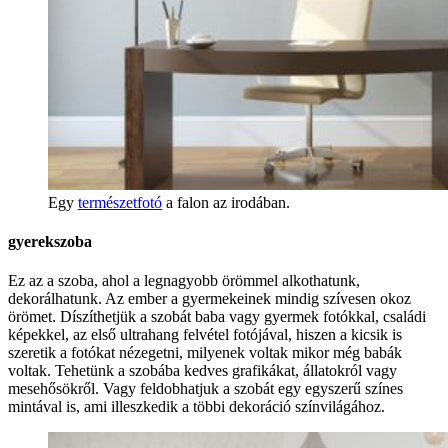
Egy
természetfotó
a falon az irodában.
gyerekszoba
Ez az a szoba, ahol a legnagyobb örömmel alkothatunk,
dekorálhatunk. Az ember a gyermekeinek mindig szívesen okoz
örömet. Díszíthetjük a szobát baba vagy gyermek fotókkal, családi
képekkel, az első ultrahang felvétel fotójával, hiszen a kicsik is
szeretik a fotókat nézegetni, milyenek voltak mikor még babák
voltak. Tehetünk a szobába kedves grafikákat, állatokról vagy
mesehősökről. Vagy feldobhatjuk a szobát egy egyszerű színes
mintával is, ami illeszkedik a többi dekoráció színvilágához.