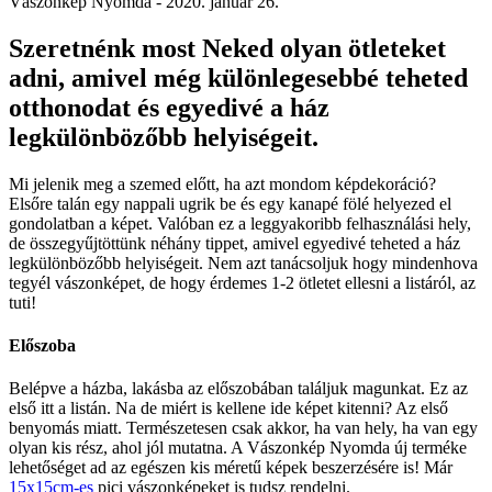
Vászonkép Nyomda -
2020. január 26.
Szeretnénk most Neked olyan ötleteket
adni, amivel még különlegesebbé teheted
otthonodat és egyedivé a ház
legkülönbözőbb helyiségeit.
Mi jelenik meg a szemed előtt, ha azt mondom képdekoráció?
Elsőre talán egy nappali ugrik be és egy kanapé fölé helyezed el
gondolatban a képet. Valóban ez a leggyakoribb felhasználási hely,
de összegyűjtöttünk néhány tippet, amivel egyedivé teheted a ház
legkülönbözőbb helyiségeit. Nem azt tanácsoljuk hogy mindenhova
tegyél vászonképet, de hogy érdemes 1-2 ötletet ellesni a listáról, az
tuti!
Előszoba
Belépve a házba, lakásba az előszobában találjuk magunkat. Ez az
első itt a listán. Na de miért is kellene ide képet kitenni? Az első
benyomás miatt. Természetesen csak akkor, ha van hely, ha van egy
olyan kis rész, ahol jól mutatna. A Vászonkép Nyomda új terméke
lehetőséget ad az egészen kis méretű képek beszerzésére is! Már
15x15cm-es
pici vászonképeket is tudsz rendelni.