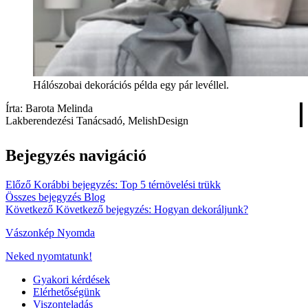
Hálószobai dekorációs példa egy pár levéllel.
Írta: Barota Melinda
Lakberendezési Tanácsadó, MelishDesign
Bejegyzés navigáció
Előző
Korábbi bejegyzés:
Top 5 térnövelési trükk
Összes bejegyzés
Blog
Következő
Következő bejegyzés:
Hogyan dekoráljunk?
Vászonkép Nyomda
Neked nyomtatunk!
Gyakori kérdések
Elérhetőségünk
Viszonteladás