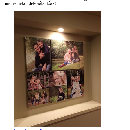
mind remekül dekorálahtóak!