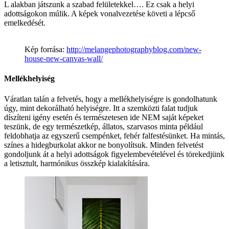
L alakban játszunk a szabad felületekkel…. Ez csak a helyi
adottságokon múlik. A képek vonalvezetése követi a lépcső
emelkedését.
Kép forrása:
http://melangephotographyblog.com/new-
house-new-canvas-wall/
Mellékhelyiség
Váratlan talán a felvetés, hogy a mellékhelyiségre is gondolhatunk
úgy, mint dekorálható helyiségre. Itt a szemközti falat tudjuk
díszíteni igény esetén és természetesen ide NEM saját képeket
teszünk, de egy természetkép, állatos, szarvasos minta például
feldobhatja az egyszerű csempénket, fehér falfestésünket. Ha mintás,
színes a hidegburkolat akkor ne bonyolítsuk. Minden felvetést
gondoljunk át a helyi adottságok figyelembevételével és törekedjünk
a letisztult, harmónikus összkép kialakítására.