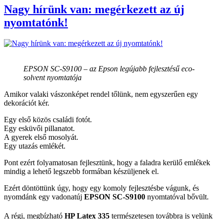
Nagy hírünk van: megérkezett az új
nyomtatónk!
EPSON SC-S9100 – az Epson legújabb fejlesztésű eco-
solvent nyomtatója
Amikor valaki vászonképet rendel tőlünk, nem egyszerűen egy
dekorációt kér.
Egy első közös családi fotót.
Egy esküvői pillanatot.
A gyerek első mosolyát.
Egy utazás emlékét.
Pont ezért folyamatosan fejlesztünk, hogy a faladra kerülő emlékek
mindig a lehető legszebb formában készüljenek el.
Ezért döntöttünk úgy, hogy egy komoly fejlesztésbe vágunk, és
nyomdánk egy vadonatúj
EPSON SC-S9100
nyomtatóval bővült.
A régi, megbízható
HP Latex 335
természetesen továbbra is velünk