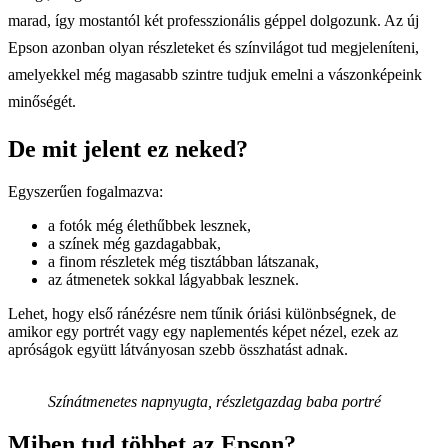
marad, így mostantól két professzionális géppel dolgozunk. Az új
Epson azonban olyan részleteket és színvilágot tud megjeleníteni,
amelyekkel még magasabb szintre tudjuk emelni a vászonképeink
minőségét.
De mit jelent ez neked?
Egyszerűen fogalmazva:
a fotók még élethűbbek lesznek,
a színek még gazdagabbak,
a finom részletek még tisztábban látszanak,
az átmenetek sokkal lágyabbak lesznek.
Lehet, hogy első ránézésre nem tűnik óriási különbségnek, de
amikor egy portrét vagy egy naplementés képet nézel, ezek az
apróságok együtt látványosan szebb összhatást adnak.
Színátmenetes napnyugta, részletgazdag baba portré
Miben tud többet az Epson?