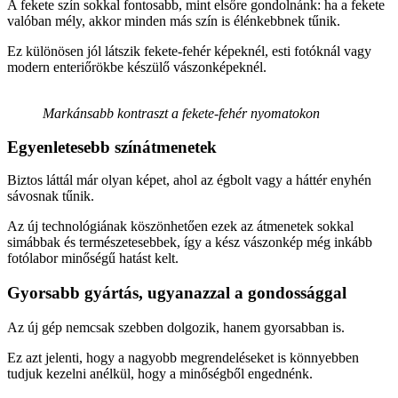
A fekete szín sokkal fontosabb, mint elsőre gondolnánk: ha a fekete
valóban mély, akkor minden más szín is élénkebbnek tűnik.
Ez különösen jól látszik fekete-fehér képeknél, esti fotóknál vagy
modern enteriőrökbe készülő vászonképeknél.
Markánsabb kontraszt a fekete-fehér nyomatokon
Egyenletesebb színátmenetek
Biztos láttál már olyan képet, ahol az égbolt vagy a háttér enyhén
sávosnak tűnik.
Az új technológiának köszönhetően ezek az átmenetek sokkal
simábbak és természetesebbek, így a kész vászonkép még inkább
fotólabor minőségű hatást kelt.
Gyorsabb gyártás, ugyanazzal a gondossággal
Az új gép nemcsak szebben dolgozik, hanem gyorsabban is.
Ez azt jelenti, hogy a nagyobb megrendeléseket is könnyebben
tudjuk kezelni anélkül, hogy a minőségből engednénk.