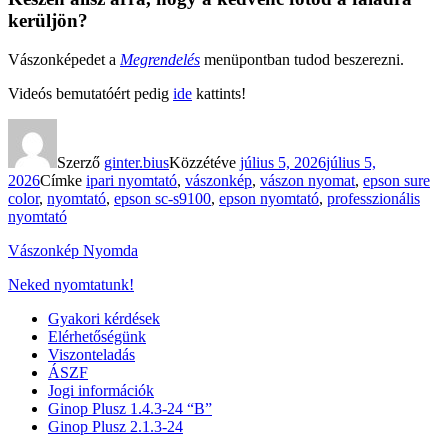
kerüljön?
Vászonképedet a
Megrendelés
menüpontban tudod beszerezni.
Videós bemutatóért pedig
ide
kattints!
Szerző
ginter.bius
Közzétéve
július 5, 2026
július 5,
2026
Címke
ipari nyomtató
,
vászonkép
,
vászon nyomat
,
epson sure
color
,
nyomtató
,
epson sc-s9100
,
epson nyomtató
,
professzionális
nyomtató
Vászonkép Nyomda
Neked nyomtatunk!
Gyakori kérdések
Elérhetőségünk
Viszonteladás
ÁSZF
Jogi információk
Ginop Plusz 1.4.3-24 “B”
Ginop Plusz 2.1.3-24