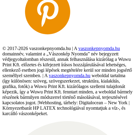
© 2017-2026 vaszonkepnyomda.hu | A
vaszonkepnyomda.hu
domainnév, valamint a „Vászonkép Nyomda” név bejegyzett
védjegyoltalomban részesül, annak felhasználása kizárólag a Wuwu
Print Kft. előzetes és kifejezett írásos hozzájárulásával lehetséges,
ellenkező esetben jogi lépések megtételére kerül sor minden jogsértő
személlyel szemben. | A
vaszonkepnyomda.hu
weboldal tartalma
(így különösen: szöveg, szövegszerkezet, struktúra, kialakítás,
grafika, fotók) a Wuwu Print Kft. kizárólagos szellemi tulajdonát
képezik, így a Wuwu Print Kft. fenntart minden, a weboldal bármely
részének bármilyen módszerrel történő másolásával, terjesztésével
kapcsolatos jogot. |Webhosting, tárhely: Digitalocean – New York |
Környezetbarát HP LATEX technológiával nyomtatjuk a víz-, és
karcálló vászonképeket.