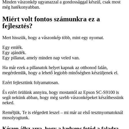
Minden vászonkép ugyanazzal a gondossággal készül, csak most
még hatékonyabban.
Miért volt fontos számunkra ez a
fejlesztés?
Mert hisszük, hogy a vászonkép több, mint egy nyomat.
Egy emlék.
Egy ajándék.
Egy pillanat, amely minden nap veled van.
Ha már ezek a pillanatok helyet kapnak az otthonod falán,
megérdemlik, hogy a lehető legjobb minőségben készüljenek el.
Ezért fejlesztünk folyamatosan.
És ezért örülünk annyira, hogy mostantól az Epson SC-S9100 is
segít nekünk abban, hogy még szebb vászonképeket készíthessünk
neked.
Reméljük, Te is elégedett leszel – mi már az első tesztnyomatoknál
mosolyogtunk.
Készen állsz arra, hogy a kedvenc fotód a faladra