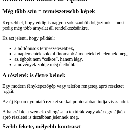
Még több szín = természetesebb képek
Képzeld el, hogy eddig is nagyon sok színből dolgoztunk – most
pedig még több árnyalat áll rendelkezésünkre.
Ez azt jelenti, hogy például:
a bőrtónusok természetesebbek,
a naplementék sokkal finomabb átmenetekkel jelennek meg,
az égbolt nem “csíkos”, hanem lágy,
a növények zöldje még élethűbb.
A részletek is életre kelnek
Egy modern fényképezőgép vagy telefon rengeteg apró részletet
rögzít.
Az új Epson nyomtató ezeket sokkal pontosabban tudja visszaadni.
A hajszálak, a szemek csillogása, a textúrák vagy akár egy tájkép
apró részletei is tisztábban jelennek meg.
Szebb fekete, mélyebb kontraszt