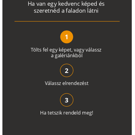
H
a
v
a
n
e
g
y
k
e
d
v
e
n
c
k
é
p
e
d
é
s
s
z
e
r
e
t
n
é
d a
f
a
l
a
d
o
n
l
á
t
n
i
1
T
ö
l
t
s
f
e
l
e
g
y
k
é
pe
t
,
v
a
g
y
v
á
l
a
ss
z
a
g
a
lé
r
i
án
k
b
ó
l
2
V
á
l
a
ss
z
e
l
r
e
n
d
e
z
é
s
t
3
H
a
t
e
t
s
z
i
k
r
e
n
d
el
d
m
e
g
!