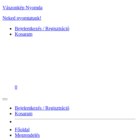
Vászonkép Nyomda
Neked nyomtatunk!
Bejelentkezés / Regisztráció
Kosaram
0
Bejelentkezés / Regisztráció
Kosaram
Főoldal
Megrendelés