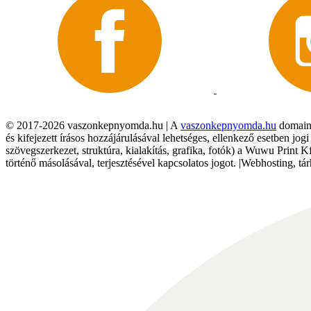
© 2017-2026 vaszonkepnyomda.hu | A
vaszonkepnyomda.hu
domainn
és kifejezett írásos hozzájárulásával lehetséges, ellenkező esetben jo
szövegszerkezet, struktúra, kialakítás, grafika, fotók) a Wuwu Print 
történő másolásával, terjesztésével kapcsolatos jogot. |Webhosting, 