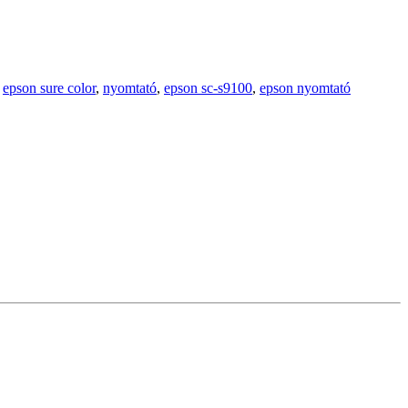
,
epson sure color
,
nyomtató
,
epson sc-s9100
,
epson nyomtató