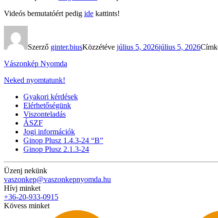
Videós bemutatóért pedig
ide
kattints!
Szerző
ginter.bius
Közzétéve
július 5, 2026
július 5, 2026
Cím
Vászonkép Nyomda
Neked nyomtatunk!
Gyakori kérdések
Elérhetőségünk
Viszonteladás
ÁSZF
Jogi információk
Ginop Plusz 1.4.3-24 “B”
Ginop Plusz 2.1.3-24
Üzenj nekünk
vaszonkep@vaszonkepnyomda.hu
Hívj minket
+36-20-933-0915
Kövess minket