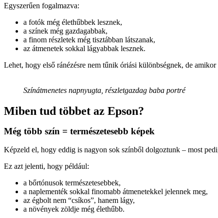
Egyszerűen fogalmazva:
a fotók még élethűbbek lesznek,
a színek még gazdagabbak,
a finom részletek még tisztábban látszanak,
az átmenetek sokkal lágyabbak lesznek.
Lehet, hogy első ránézésre nem tűnik óriási különbségnek, de amikor
Színátmenetes napnyugta, részletgazdag baba portré
Miben tud többet az Epson?
Még több szín = természetesebb képek
Képzeld el, hogy eddig is nagyon sok színből dolgoztunk – most pedi
Ez azt jelenti, hogy például:
a bőrtónusok természetesebbek,
a naplementék sokkal finomabb átmenetekkel jelennek meg,
az égbolt nem “csíkos”, hanem lágy,
a növények zöldje még élethűbb.