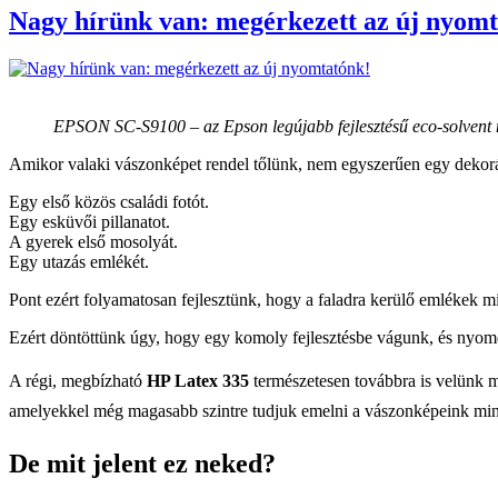
Nagy hírünk van: megérkezett az új nyomt
EPSON SC-S9100 – az Epson legújabb fejlesztésű eco-solvent
Amikor valaki vászonképet rendel tőlünk, nem egyszerűen egy dekorá
Egy első közös családi fotót.
Egy esküvői pillanatot.
A gyerek első mosolyát.
Egy utazás emlékét.
Pont ezért folyamatosan fejlesztünk, hogy a faladra kerülő emlékek m
Ezért döntöttünk úgy, hogy egy komoly fejlesztésbe vágunk, és nyo
A régi, megbízható
HP Latex 335
természetesen továbbra is velünk ma
amelyekkel még magasabb szintre tudjuk emelni a vászonképeink min
De mit jelent ez neked?