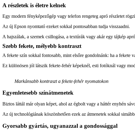
A részletek is életre kelnek
Egy modern fényképezőgép vagy telefon rengeteg apró részletet rögzí
Az új Epson nyomtató ezeket sokkal pontosabban tudja visszaadni.
A hajszálak, a szemek csillogása, a textúrák vagy akár egy tájkép apró 
Szebb fekete, mélyebb kontraszt
A fekete szín sokkal fontosabb, mint elsőre gondolnánk: ha a fekete 
Ez különösen jól látszik fekete-fehér képeknél, esti fotóknál vagy m
Markánsabb kontraszt a fekete-fehér nyomatokon
Egyenletesebb színátmenetek
Biztos láttál már olyan képet, ahol az égbolt vagy a háttér enyhén sáv
Az új technológiának köszönhetően ezek az átmenetek sokkal simábba
Gyorsabb gyártás, ugyanazzal a gondossággal