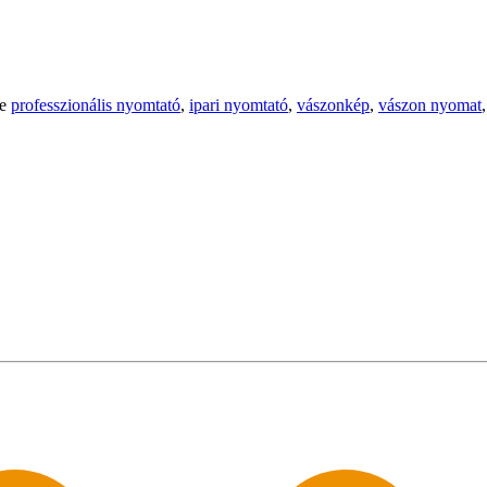
ke
professzionális nyomtató
,
ipari nyomtató
,
vászonkép
,
vászon nyomat