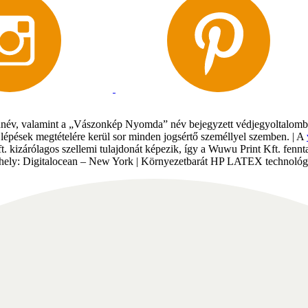
év, valamint a „Vászonkép Nyomda” név bejegyzett védjegyoltalomban 
gi lépések megtételére kerül sor minden jogsértő személlyel szemben. | A
Kft. kizárólagos szellemi tulajdonát képezik, így a Wuwu Print Kft. fe
tárhely: Digitalocean – New York | Környezetbarát HP LATEX technológi