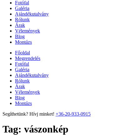
Fotófal
Galéria
Ajándékutalvány
Rólunk
Árak
Vélemények
Blog
Montázs
Főoldal
Megrendelés
Fotófal
Galéria
Ajándékutalvány
Rólunk
Árak
Vélemények
Blog
Montázs
Segíthetünk? Hívj minket!
+36-20-933-0915
Tag:
vászonkép