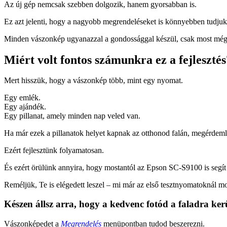
Az új gép nemcsak szebben dolgozik, hanem gyorsabban is.
Ez azt jelenti, hogy a nagyobb megrendeléseket is könnyebben tudju
Minden vászonkép ugyanazzal a gondossággal készül, csak most mé
Miért volt fontos számunkra ez a fejlesztés
Mert hisszük, hogy a vászonkép több, mint egy nyomat.
Egy emlék.
Egy ajándék.
Egy pillanat, amely minden nap veled van.
Ha már ezek a pillanatok helyet kapnak az otthonod falán, megérdeml
Ezért fejlesztünk folyamatosan.
És ezért örülünk annyira, hogy mostantól az Epson SC-S9100 is seg
Reméljük, Te is elégedett leszel – mi már az első tesztnyomatoknál m
Készen állsz arra, hogy a kedvenc fotód a faladra ker
Vászonképedet a
Megrendelés
menüpontban tudod beszerezni.