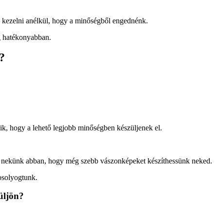
k kezelni anélkül, hogy a minőségből engednénk.
g hatékonyabban.
?
ik, hogy a lehető legjobb minőségben készüljenek el.
ít nekünk abban, hogy még szebb vászonképeket készíthessünk neked.
osolyogtunk.
üljön?