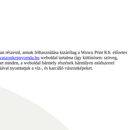
részesül, annak felhasználása kizárólag a Wuwu Print Kft. előzetes
vaszonkepnyomda.hu
weboldal tartalma (így különösen: szöveg,
nntart minden, a weboldal bármely részének bármilyen módszerrel
ával nyomtatjuk a víz-, és karcálló vászonképeket.