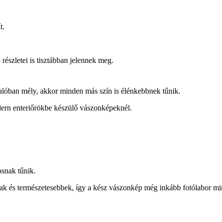
t.
részletei is tisztábban jelennek meg.
valóban mély, akkor minden más szín is élénkebbnek tűnik.
odern enteriőrökbe készülő vászonképeknél.
osnak tűnik.
k és természetesebbek, így a kész vászonkép még inkább fotólabor min