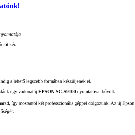
atónk!
 nyomtatója
ciót kér.
indig a lehető legszebb formában készüljenek el.
mdánk egy vadonatúj
EPSON SC-S9100
nyomtatóval bővült.
rad, így mostantól két professzionális géppel dolgozunk. Az új Epson a
őségét.