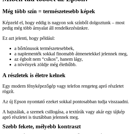
Még több szín = természetesebb képek
Képzeld el, hogy eddig is nagyon sok színből dolgoztunk – most
pedig még több árnyalat áll rendelkezésünkre.
Ez azt jelenti, hogy például:
a bőrtónusok természetesebbek,
a naplementék sokkal finomabb átmenetekkel jelennek meg,
az égbolt nem “csíkos”, hanem lágy,
a növények zöldje még élethűbb.
A részletek is életre kelnek
Egy modern fényképezőgép vagy telefon rengeteg apró részletet
rögzít.
Az új Epson nyomtató ezeket sokkal pontosabban tudja visszaadni.
A hajszálak, a szemek csillogása, a textúrák vagy akár egy tájkép
apró részletei is tisztábban jelennek meg.
Szebb fekete, mélyebb kontraszt