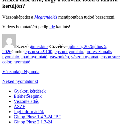
kerüljön?
Vászonképedet a
Megrendelés
menüpontban tudod beszerezni.
Videós bemutatóért pedig
ide
kattints!
Szerző
ginter.bius
Közzétéve
július 5, 2026
július 5,
2026
Címke
epson sc-s9100
,
epson nyomtató
,
professzionális
nyomtató
,
ipari nyomtató
,
vászonkép
,
vászon nyomat
,
epson sure
color
,
nyomtató
Vászonkép Nyomda
Neked nyomtatunk!
Gyakori kérdések
Elérhetőségünk
Viszonteladás
ÁSZF
Jogi információk
Ginop Plusz 1.4.3-24 “B”
Ginop Plusz 2.1.3-24