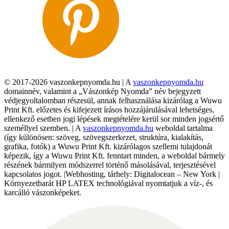
© 2017-2026 vaszonkepnyomda.hu | A
vaszonkepnyomda.hu
domainnév, valamint a „Vászonkép Nyomda” név bejegyzett
védjegyoltalomban részesül, annak felhasználása kizárólag a Wuwu
Print Kft. előzetes és kifejezett írásos hozzájárulásával lehetséges,
ellenkező esetben jogi lépések megtételére kerül sor minden jogsértő
személlyel szemben. | A
vaszonkepnyomda.hu
weboldal tartalma
(így különösen: szöveg, szövegszerkezet, struktúra, kialakítás,
grafika, fotók) a Wuwu Print Kft. kizárólagos szellemi tulajdonát
képezik, így a Wuwu Print Kft. fenntart minden, a weboldal bármely
részének bármilyen módszerrel történő másolásával, terjesztésével
kapcsolatos jogot. |Webhosting, tárhely: Digitalocean – New York |
Környezetbarát HP LATEX technológiával nyomtatjuk a víz-, és
karcálló vászonképeket.