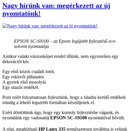
Nagy hírünk van: megérkezett az új
nyomtatónk!
EPSON SC-S9100 – az Epson legújabb fejlesztésű eco-
solvent nyomtatója
Amikor valaki vászonképet rendel tőlünk, nem egyszerűen egy
dekorációt kér.
Egy első közös családi fotót.
Egy esküvői pillanatot.
A gyerek első mosolyát.
Egy utazás emlékét.
Pont ezért folyamatosan fejlesztünk, hogy a faladra kerülő emlékek
mindig a lehető legszebb formában készüljenek el.
Ezért döntöttünk úgy, hogy egy komoly fejlesztésbe vágunk, és
nyomdánk egy vadonatúj
EPSON SC-S9100
nyomtatóval bővült.
A régi, megbízható
HP Latex 335
természetesen továbbra is velünk