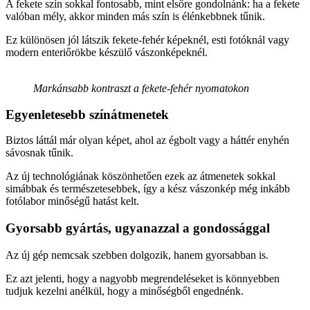
A fekete szín sokkal fontosabb, mint elsőre gondolnánk: ha a fekete
valóban mély, akkor minden más szín is élénkebbnek tűnik.
Ez különösen jól látszik fekete-fehér képeknél, esti fotóknál vagy
modern enteriőrökbe készülő vászonképeknél.
Markánsabb kontraszt a fekete-fehér nyomatokon
Egyenletesebb színátmenetek
Biztos láttál már olyan képet, ahol az égbolt vagy a háttér enyhén
sávosnak tűnik.
Az új technológiának köszönhetően ezek az átmenetek sokkal
simábbak és természetesebbek, így a kész vászonkép még inkább
fotólabor minőségű hatást kelt.
Gyorsabb gyártás, ugyanazzal a gondossággal
Az új gép nemcsak szebben dolgozik, hanem gyorsabban is.
Ez azt jelenti, hogy a nagyobb megrendeléseket is könnyebben
tudjuk kezelni anélkül, hogy a minőségből engednénk.