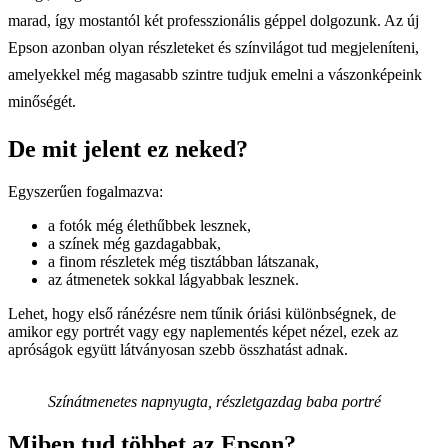
marad, így mostantól két professzionális géppel dolgozunk. Az új
Epson azonban olyan részleteket és színvilágot tud megjeleníteni,
amelyekkel még magasabb szintre tudjuk emelni a vászonképeink
minőségét.
De mit jelent ez neked?
Egyszerűen fogalmazva:
a fotók még élethűbbek lesznek,
a színek még gazdagabbak,
a finom részletek még tisztábban látszanak,
az átmenetek sokkal lágyabbak lesznek.
Lehet, hogy első ránézésre nem tűnik óriási különbségnek, de
amikor egy portrét vagy egy naplementés képet nézel, ezek az
apróságok együtt látványosan szebb összhatást adnak.
Színátmenetes napnyugta, részletgazdag baba portré
Miben tud többet az Epson?