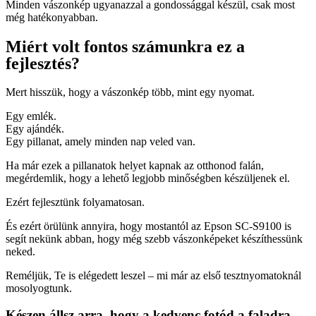
Minden vászonkép ugyanazzal a gondossággal készül, csak most
még hatékonyabban.
Miért volt fontos számunkra ez a
fejlesztés?
Mert hisszük, hogy a vászonkép több, mint egy nyomat.
Egy emlék.
Egy ajándék.
Egy pillanat, amely minden nap veled van.
Ha már ezek a pillanatok helyet kapnak az otthonod falán,
megérdemlik, hogy a lehető legjobb minőségben készüljenek el.
Ezért fejlesztünk folyamatosan.
És ezért örülünk annyira, hogy mostantól az Epson SC-S9100 is
segít nekünk abban, hogy még szebb vászonképeket készíthessünk
neked.
Reméljük, Te is elégedett leszel – mi már az első tesztnyomatoknál
mosolyogtunk.
Készen állsz arra, hogy a kedvenc fotód a faladra