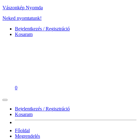
Vászonkép Nyomda
Neked nyomtatunk!
Bejelentkezés / Regisztráció
Kosaram
0
Bejelentkezés / Regisztráció
Kosaram
Főoldal
Megrendelés