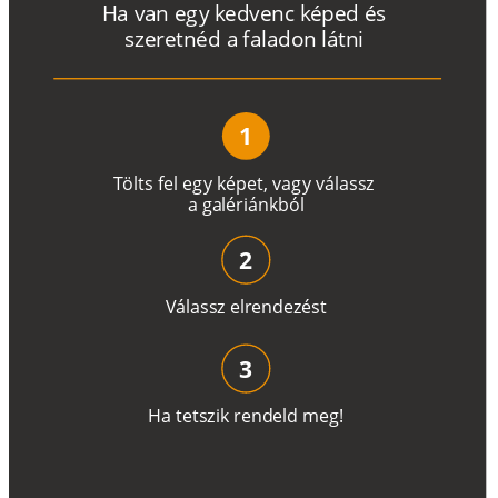
H
a
v
a
n
e
g
y
k
e
d
v
e
n
c
k
é
p
e
d
é
s
s
z
e
r
e
t
n
é
d a
f
a
l
a
d
o
n
l
á
t
n
i
1
T
ö
l
t
s
f
e
l
e
g
y
k
é
pe
t
,
v
a
g
y
v
á
l
a
ss
z
a
g
a
lé
r
i
án
k
b
ó
l
2
V
á
l
a
ss
z
e
l
r
e
n
d
e
z
é
s
t
3
H
a
t
e
t
s
z
i
k
r
e
n
d
el
d
m
e
g
!