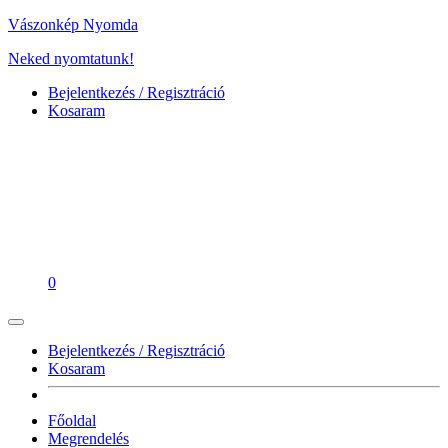
Vászonkép Nyomda
Neked nyomtatunk!
Bejelentkezés / Regisztráció
Kosaram
0
Bejelentkezés / Regisztráció
Kosaram
Főoldal
Megrendelés