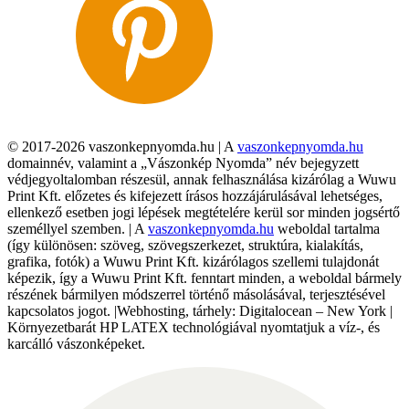
© 2017-2026 vaszonkepnyomda.hu | A
vaszonkepnyomda.hu
domainnév, valamint a „Vászonkép Nyomda” név bejegyzett
védjegyoltalomban részesül, annak felhasználása kizárólag a Wuwu
Print Kft. előzetes és kifejezett írásos hozzájárulásával lehetséges,
ellenkező esetben jogi lépések megtételére kerül sor minden jogsértő
személlyel szemben. | A
vaszonkepnyomda.hu
weboldal tartalma
(így különösen: szöveg, szövegszerkezet, struktúra, kialakítás,
grafika, fotók) a Wuwu Print Kft. kizárólagos szellemi tulajdonát
képezik, így a Wuwu Print Kft. fenntart minden, a weboldal bármely
részének bármilyen módszerrel történő másolásával, terjesztésével
kapcsolatos jogot. |Webhosting, tárhely: Digitalocean – New York |
Környezetbarát HP LATEX technológiával nyomtatjuk a víz-, és
karcálló vászonképeket.