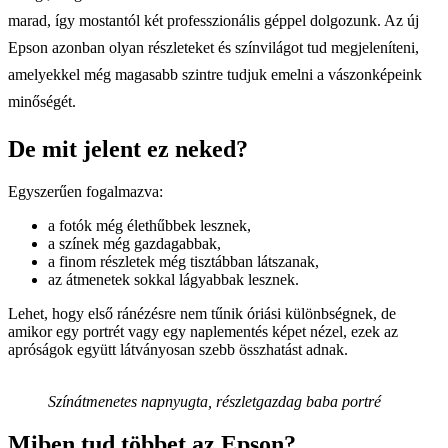
marad, így mostantól két professzionális géppel dolgozunk. Az új
Epson azonban olyan részleteket és színvilágot tud megjeleníteni,
amelyekkel még magasabb szintre tudjuk emelni a vászonképeink
minőségét.
De mit jelent ez neked?
Egyszerűen fogalmazva:
a fotók még élethűbbek lesznek,
a színek még gazdagabbak,
a finom részletek még tisztábban látszanak,
az átmenetek sokkal lágyabbak lesznek.
Lehet, hogy első ránézésre nem tűnik óriási különbségnek, de
amikor egy portrét vagy egy naplementés képet nézel, ezek az
apróságok együtt látványosan szebb összhatást adnak.
Színátmenetes napnyugta, részletgazdag baba portré
Miben tud többet az Epson?