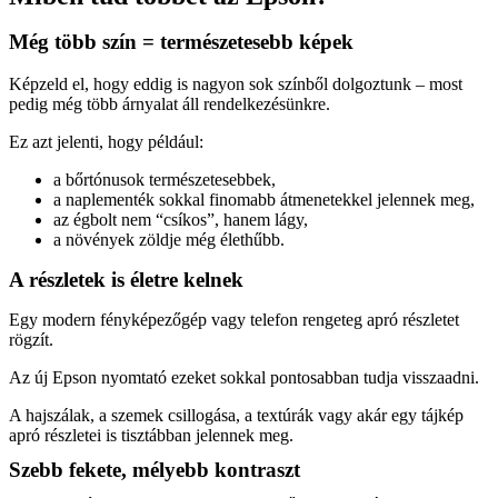
Még több szín = természetesebb képek
Képzeld el, hogy eddig is nagyon sok színből dolgoztunk – most
pedig még több árnyalat áll rendelkezésünkre.
Ez azt jelenti, hogy például:
a bőrtónusok természetesebbek,
a naplementék sokkal finomabb átmenetekkel jelennek meg,
az égbolt nem “csíkos”, hanem lágy,
a növények zöldje még élethűbb.
A részletek is életre kelnek
Egy modern fényképezőgép vagy telefon rengeteg apró részletet
rögzít.
Az új Epson nyomtató ezeket sokkal pontosabban tudja visszaadni.
A hajszálak, a szemek csillogása, a textúrák vagy akár egy tájkép
apró részletei is tisztábban jelennek meg.
Szebb fekete, mélyebb kontraszt