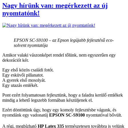
Nagy hírünk van: megérkezett az új
nyomtatónk!
EPSON SC-S9100 – az Epson legújabb fejlesztésű eco-
solvent nyomtatója
Amikor valaki vászonképet rendel tőlünk, nem egyszerűen egy
dekorációt kér.
Egy első közös családi fotót.
Egy esküvői pillanatot.
A gyerek első mosolyát.
Egy utazás emlékét.
Pont ezért folyamatosan fejlesztünk, hogy a faladra kerülő emlékek
mindig a lehető legszebb formában készüljenek el.
Ezért döntöttünk úgy, hogy egy komoly fejlesztésbe vágunk, és
nyomdánk egy vadonatúj
EPSON SC-S9100
nyomtatóval bővült.
A régi, megbízható
HP Latex 335
természetesen továbbra is velünk