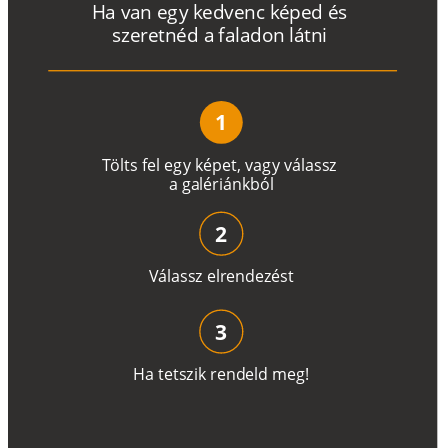
H
a
v
a
n
e
g
y
k
e
d
v
e
n
c
k
é
p
e
d
é
s
s
z
e
r
e
t
n
é
d a
f
a
l
a
d
o
n
l
á
t
n
i
1
T
ö
l
t
s
f
e
l
e
g
y
k
é
pe
t
,
v
a
g
y
v
á
l
a
ss
z
a
g
a
lé
r
i
án
k
b
ó
l
2
V
á
l
a
ss
z
e
l
r
e
n
d
e
z
é
s
t
3
H
a
t
e
t
s
z
i
k
r
e
n
d
el
d
m
e
g
!