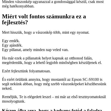
Minden vászonkép ugyanazzal a gondossággal készül, csak most
még hatékonyabban.
Miért volt fontos számunkra ez a
fejlesztés?
Mert hisszük, hogy a vászonkép több, mint egy nyomat.
Egy emlék.
Egy ajándék.
Egy pillanat, amely minden nap veled van.
Ha már ezek a pillanatok helyet kapnak az otthonod falán,
megérdemlik, hogy a lehető legjobb minőségben készüljenek el.
Ezért fejlesztünk folyamatosan.
És ezért örülünk annyira, hogy mostantól az Epson SC-S9100 is
segít nekünk abban, hogy még szebb vászonképeket készíthessünk
neked.
Reméljük, Te is elégedett leszel – mi már az első tesztnyomatoknál
mosolyogtunk.
Készen állsz arra, hogy a kedvenc fotód a faladra