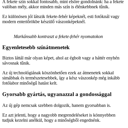
A fekete szín sokkal fontosabb, mint elsőre gondolnánk: ha a fekete
valóban mély, akkor minden más szín is élénkebbnek tűnik.
Ez különösen jól látszik fekete-fehér képeknél, esti fotóknál vagy
modern enteriőrökbe készülő vászonképeknél.
Markánsabb kontraszt a fekete-fehér nyomatokon
Egyenletesebb színátmenetek
Biztos láttál már olyan képet, ahol az égbolt vagy a háttér enyhén
sávosnak tűnik.
Az új technológiának köszönhetően ezek az átmenetek sokkal
simábbak és természetesebbek, így a kész vászonkép még inkább
fotólabor minőségű hatást kelt.
Gyorsabb gyártás, ugyanazzal a gondossággal
Az új gép nemcsak szebben dolgozik, hanem gyorsabban is.
Ez azt jelenti, hogy a nagyobb megrendeléseket is könnyebben
tudjuk kezelni anélkül, hogy a minőségből engednénk.