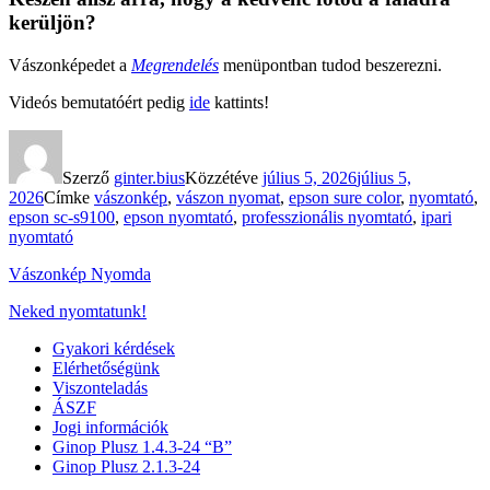
kerüljön?
Vászonképedet a
Megrendelés
menüpontban tudod beszerezni.
Videós bemutatóért pedig
ide
kattints!
Szerző
ginter.bius
Közzétéve
július 5, 2026
július 5,
2026
Címke
vászonkép
,
vászon nyomat
,
epson sure color
,
nyomtató
,
epson sc-s9100
,
epson nyomtató
,
professzionális nyomtató
,
ipari
nyomtató
Vászonkép Nyomda
Neked nyomtatunk!
Gyakori kérdések
Elérhetőségünk
Viszonteladás
ÁSZF
Jogi információk
Ginop Plusz 1.4.3-24 “B”
Ginop Plusz 2.1.3-24