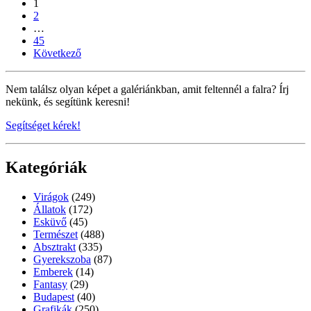
1
2
…
45
Következő
Nem találsz olyan képet a galériánkban, amit feltennél a falra? Írj
nekünk, és segítünk keresni!
Segítséget kérek!
Kategóriák
Virágok
(249)
Állatok
(172)
Esküvő
(45)
Természet
(488)
Absztrakt
(335)
Gyerekszoba
(87)
Emberek
(14)
Fantasy
(29)
Budapest
(40)
Grafikák
(250)