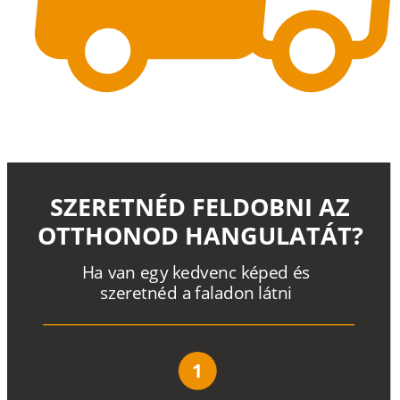
SZERETNÉD FELDOBNI AZ
OTTHONOD HANGULATÁT?
H
a
v
a
n
e
g
y
k
e
d
v
e
n
c
k
é
p
e
d
é
s
s
z
e
r
e
t
n
é
d a
f
a
l
a
d
o
n
l
á
t
n
i
1