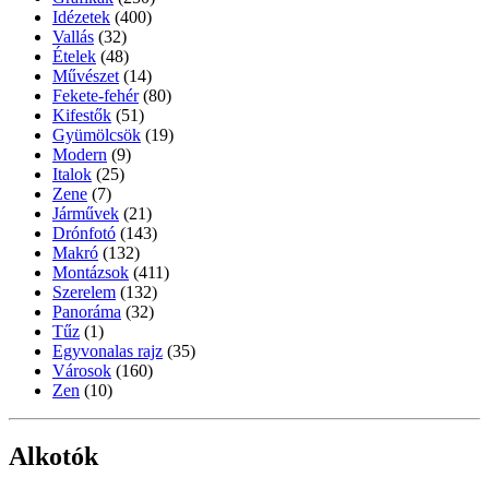
Idézetek
(400)
Vallás
(32)
Ételek
(48)
Művészet
(14)
Fekete-fehér
(80)
Kifestők
(51)
Gyümölcsök
(19)
Modern
(9)
Italok
(25)
Zene
(7)
Járművek
(21)
Drónfotó
(143)
Makró
(132)
Montázsok
(411)
Szerelem
(132)
Panoráma
(32)
Tűz
(1)
Egyvonalas rajz
(35)
Városok
(160)
Zen
(10)
Alkotók