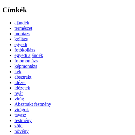
Címkék
ajándék
természet
montázs
kollázs
egyedi
fotókollázs
egyedi ajándék
fotomontázs
képmontázs
kék
absztrakt
idézet
idézetek
nyár
virág
Absztrakt festmény
virágok
tavasz
festmény
zöld
növény