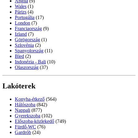
Anglia
(9)
Wales
(1)
Párizs
(4)
Portugália
(17)
London
(7)
Franciaország
(9)
Izland
(7)
Görögország
(1)
Szlovénia
(2)
Spanyolország
(11)
Bled
(2)
Indonézia - Bali
(10)
Olaszország
(37)
Lakóterek
Konyha-étkező
(564)
Hálószoba
(842)
Nappali
(877)
Gyerekszoba
(102)
Előszoba-közlekedő
(749)
Fürdő-WC
(76)
Gardrób
(24)