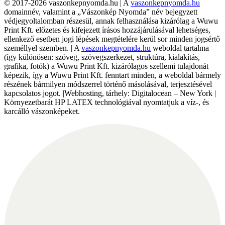
© 2017-2026 vaszonkepnyomda.hu | A
vaszonkepnyomda.hu
domainnév, valamint a „Vászonkép Nyomda” név bejegyzett
védjegyoltalomban részesül, annak felhasználása kizárólag a Wuwu
Print Kft. előzetes és kifejezett írásos hozzájárulásával lehetséges,
ellenkező esetben jogi lépések megtételére kerül sor minden jogsértő
személlyel szemben. | A
vaszonkepnyomda.hu
weboldal tartalma
(így különösen: szöveg, szövegszerkezet, struktúra, kialakítás,
grafika, fotók) a Wuwu Print Kft. kizárólagos szellemi tulajdonát
képezik, így a Wuwu Print Kft. fenntart minden, a weboldal bármely
részének bármilyen módszerrel történő másolásával, terjesztésével
kapcsolatos jogot. |Webhosting, tárhely: Digitalocean – New York |
Környezetbarát HP LATEX technológiával nyomtatjuk a víz-, és
karcálló vászonképeket.