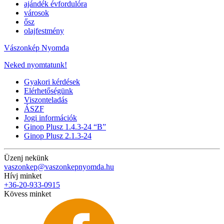
ajándék évfordulóra
városok
ősz
olajfestmény
Vászonkép Nyomda
Neked nyomtatunk!
Gyakori kérdések
Elérhetőségünk
Viszonteladás
ÁSZF
Jogi információk
Ginop Plusz 1.4.3-24 “B”
Ginop Plusz 2.1.3-24
Üzenj nekünk
vaszonkep@vaszonkepnyomda.hu
Hívj minket
+36-20-933-0915
Kövess minket