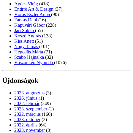
Agócs Virág
(418)
Entirrè Art & Design
(37)
Vörös Eszter Anna
(90)
Farkas Dani
(16)
Kapuvári Gábor
(228)
Jari Sokka
(55)
Kószó András
(138)
Kiss Anett
(51)
Nagy Tamás
(101)
Hegedűs Márta
(71)
Szabo Hajnalka
(32)
Vászonkép Nyomda
(1076)
Újdonságok
2023. augusztus
(3)
2026. június
(1)
2022. február
(249)
2023. szeptember
(1)
2022. március
(166)
2023. október
(2)
2022. április
(64)
2023. november
(8)