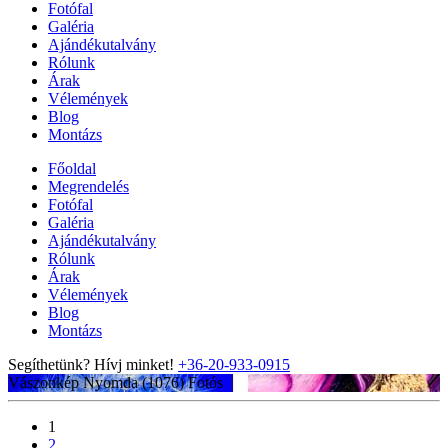
Fotófal
Galéria
Ajándékutalvány
Rólunk
Árak
Vélemények
Blog
Montázs
Főoldal
Megrendelés
Fotófal
Galéria
Ajándékutalvány
Rólunk
Árak
Vélemények
Blog
Montázs
Segíthetünk? Hívj minket!
+36-20-933-0915
Vászonkép Nyomda (1076)
Fotós
1
2