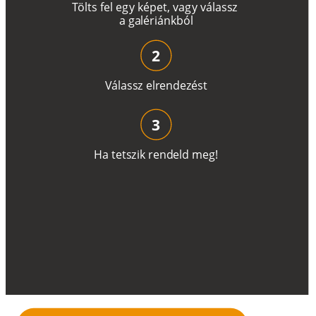
T
ö
l
t
s
f
e
l
e
g
y
k
é
pe
t
,
v
a
g
y
v
á
l
a
ss
z
a
g
a
lé
r
i
án
k
b
ó
l
2
V
á
l
a
ss
z
e
l
r
e
n
d
e
z
é
s
t
3
H
a
t
e
t
s
z
i
k
r
e
n
d
el
d
m
e
g
!