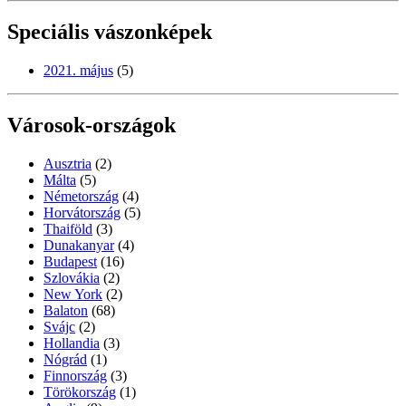
Speciális vászonképek
2021. május
(5)
Városok-országok
Ausztria
(2)
Málta
(5)
Németország
(4)
Horvátország
(5)
Thaiföld
(3)
Dunakanyar
(4)
Budapest
(16)
Szlovákia
(2)
New York
(2)
Balaton
(68)
Svájc
(2)
Hollandia
(3)
Nógrád
(1)
Finnország
(3)
Törökország
(1)