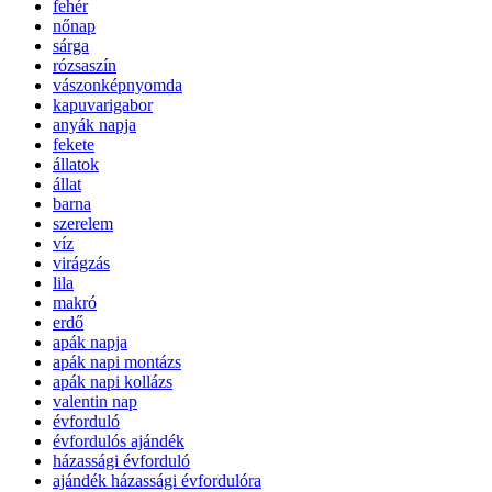
fehér
nőnap
sárga
rózsaszín
vászonképnyomda
kapuvarigabor
anyák napja
fekete
állatok
állat
barna
szerelem
víz
virágzás
lila
makró
erdő
apák napja
apák napi montázs
apák napi kollázs
valentin nap
évforduló
évfordulós ajándék
házassági évforduló
ajándék házassági évfordulóra