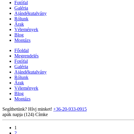
Fotófal
Galéria
Ajándékutalvány
Rólunk
Árak
Vélemények
Blog
Montázs
Főoldal
Megrendelés
Fotófal
Galéria
Ajándékutalvány
Rólunk
Árak
Vélemények
Blog
Montázs
Segíthetünk? Hívj minket!
+36-20-933-0915
apák napja (124)
Címke
1
2