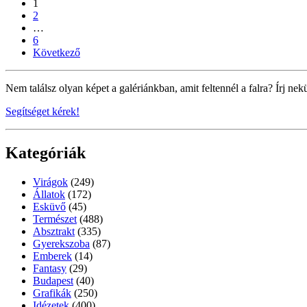
1
2
…
6
Következő
Nem találsz olyan képet a galériánkban, amit feltennél a falra? Írj nek
Segítséget kérek!
Kategóriák
Virágok
(249)
Állatok
(172)
Esküvő
(45)
Természet
(488)
Absztrakt
(335)
Gyerekszoba
(87)
Emberek
(14)
Fantasy
(29)
Budapest
(40)
Grafikák
(250)
Idézetek
(400)