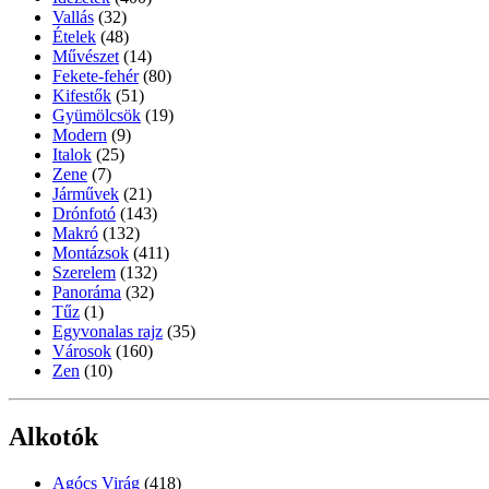
Vallás
(32)
Ételek
(48)
Művészet
(14)
Fekete-fehér
(80)
Kifestők
(51)
Gyümölcsök
(19)
Modern
(9)
Italok
(25)
Zene
(7)
Járművek
(21)
Drónfotó
(143)
Makró
(132)
Montázsok
(411)
Szerelem
(132)
Panoráma
(32)
Tűz
(1)
Egyvonalas rajz
(35)
Városok
(160)
Zen
(10)
Alkotók
Agócs Virág
(418)