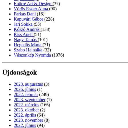
Entirrè Art & Design
(37)
Vörös Eszter Anna
(90)
Farkas Dani
(16)
Kapuvári Gábor
(228)
Jari Sokka
(55)
Kószó András
(138)
Kiss Anett
(51)
Nagy Tamás
(101)
Hegedűs Márta
(71)
Szabo Hajnalka
(32)
Vászonkép Nyomda
(1076)
Újdonságok
2023. augusztus
(3)
2026. június
(1)
2022. február
(249)
2023. szeptember
(1)
2022. március
(166)
2023. október
(2)
2022. április
(64)
2023. november
(8)
2022. június
(94)