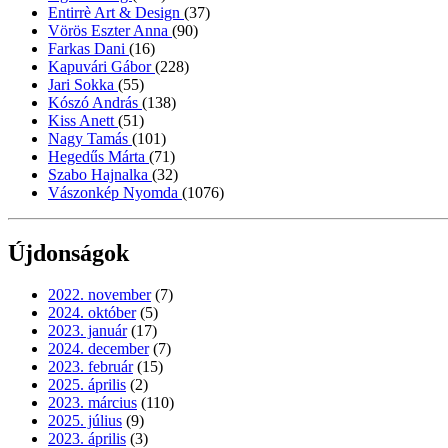
Entirrè Art & Design
(37)
Vörös Eszter Anna
(90)
Farkas Dani
(16)
Kapuvári Gábor
(228)
Jari Sokka
(55)
Kószó András
(138)
Kiss Anett
(51)
Nagy Tamás
(101)
Hegedűs Márta
(71)
Szabo Hajnalka
(32)
Vászonkép Nyomda
(1076)
Újdonságok
2022. november
(7)
2024. október
(5)
2023. január
(17)
2024. december
(7)
2023. február
(15)
2025. április
(2)
2023. március
(110)
2025. július
(9)
2023. április
(3)