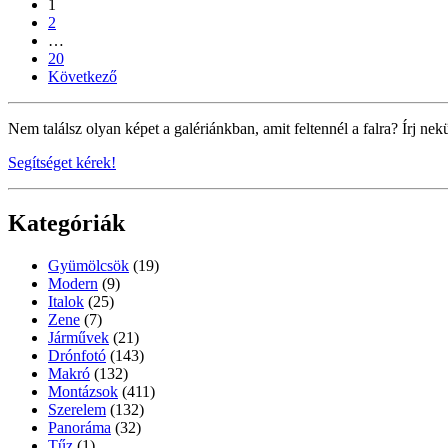
1
2
…
20
Következő
Nem találsz olyan képet a galériánkban, amit feltennél a falra? Írj nek
Segítséget kérek!
Kategóriák
Gyümölcsök
(19)
Modern
(9)
Italok
(25)
Zene
(7)
Járművek
(21)
Drónfotó
(143)
Makró
(132)
Montázsok
(411)
Szerelem
(132)
Panoráma
(32)
Tűz
(1)