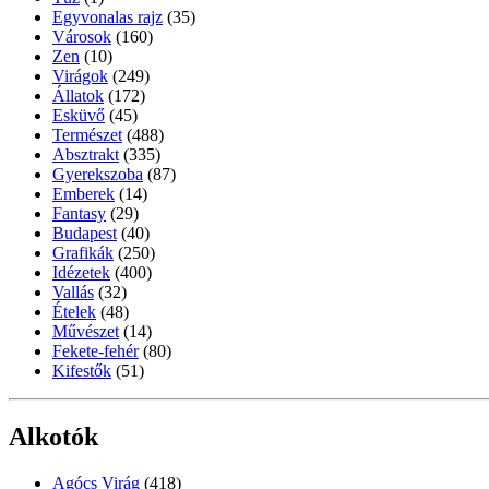
Egyvonalas rajz
(35)
Városok
(160)
Zen
(10)
Virágok
(249)
Állatok
(172)
Esküvő
(45)
Természet
(488)
Absztrakt
(335)
Gyerekszoba
(87)
Emberek
(14)
Fantasy
(29)
Budapest
(40)
Grafikák
(250)
Idézetek
(400)
Vallás
(32)
Ételek
(48)
Művészet
(14)
Fekete-fehér
(80)
Kifestők
(51)
Alkotók
Agócs Virág
(418)