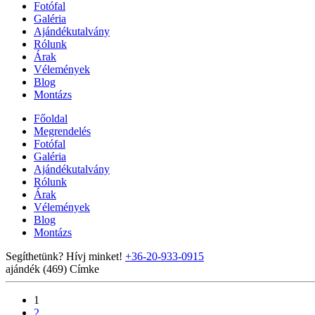
Fotófal
Galéria
Ajándékutalvány
Rólunk
Árak
Vélemények
Blog
Montázs
Főoldal
Megrendelés
Fotófal
Galéria
Ajándékutalvány
Rólunk
Árak
Vélemények
Blog
Montázs
Segíthetünk? Hívj minket!
+36-20-933-0915
ajándék (469)
Címke
1
2