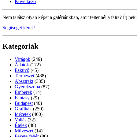
Következő
Nem találsz olyan képet a galériánkban, amit feltennél a falra? Írj nek
Segítséget kérek!
Kategóriák
Virágok
(249)
Állatok
(172)
Esküvő
(45)
Természet
(488)
Absztrakt
(335)
Gyerekszoba
(87)
Emberek
(14)
Fantasy
(29)
Budapest
(40)
Grafikák
(250)
Idézetek
(400)
Vallás
(32)
Ételek
(48)
Művészet
(14)
Fekete-fehér
(80)