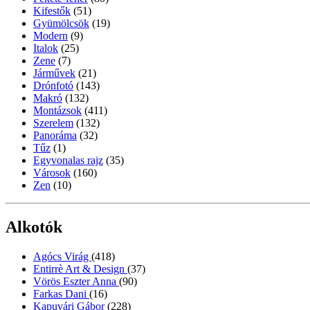
Kifestők
(51)
Gyümölcsök
(19)
Modern
(9)
Italok
(25)
Zene
(7)
Járművek
(21)
Drónfotó
(143)
Makró
(132)
Montázsok
(411)
Szerelem
(132)
Panoráma
(32)
Tűz
(1)
Egyvonalas rajz
(35)
Városok
(160)
Zen
(10)
Alkotók
Agócs Virág
(418)
Entirrè Art & Design
(37)
Vörös Eszter Anna
(90)
Farkas Dani
(16)
Kapuvári Gábor
(228)