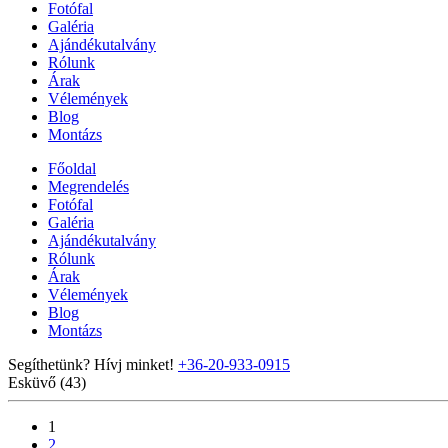
Fotófal
Galéria
Ajándékutalvány
Rólunk
Árak
Vélemények
Blog
Montázs
Főoldal
Megrendelés
Fotófal
Galéria
Ajándékutalvány
Rólunk
Árak
Vélemények
Blog
Montázs
Segíthetünk? Hívj minket!
+36-20-933-0915
Esküvő (43)
1
2