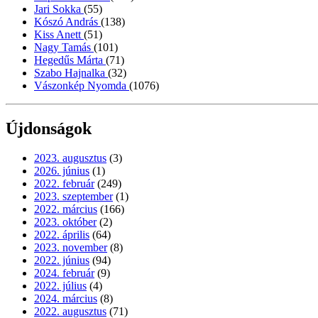
Jari Sokka
(55)
Kószó András
(138)
Kiss Anett
(51)
Nagy Tamás
(101)
Hegedűs Márta
(71)
Szabo Hajnalka
(32)
Vászonkép Nyomda
(1076)
Újdonságok
2023. augusztus
(3)
2026. június
(1)
2022. február
(249)
2023. szeptember
(1)
2022. március
(166)
2023. október
(2)
2022. április
(64)
2023. november
(8)
2022. június
(94)
2024. február
(9)
2022. július
(4)
2024. március
(8)
2022. augusztus
(71)