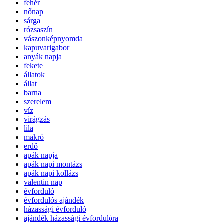
fehér
nőnap
sárga
rózsaszín
vászonképnyomda
kapuvarigabor
anyák napja
fekete
állatok
állat
barna
szerelem
víz
virágzás
lila
makró
erdő
apák napja
apák napi montázs
apák napi kollázs
valentin nap
évforduló
évfordulós ajándék
házassági évforduló
ajándék házassági évfordulóra