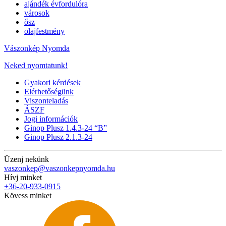
ajándék évfordulóra
városok
ősz
olajfestmény
Vászonkép Nyomda
Neked nyomtatunk!
Gyakori kérdések
Elérhetőségünk
Viszonteladás
ÁSZF
Jogi információk
Ginop Plusz 1.4.3-24 “B”
Ginop Plusz 2.1.3-24
Üzenj nekünk
vaszonkep@vaszonkepnyomda.hu
Hívj minket
+36-20-933-0915
Kövess minket