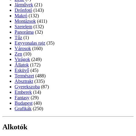
Járművek
(21)
Drónfotó
(143)
Makró
(132)
Montázsok
(411)
Szerelem
(132)
Panoráma
(32)
Tűz
(1)
Egyvonalas rajz
(35)
Városok
(160)
Zen
(10)
Virágok
(249)
Állatok
(172)
Esküvő
(45)
Természet
(488)
Absztrakt
(335)
Gyerekszoba
(87)
Emberek
(14)
Fantasy
(29)
Budapest
(40)
Grafikák
(250)
Alkotók