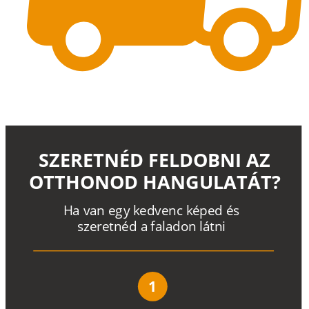
SZERETNÉD FELDOBNI AZ
OTTHONOD HANGULATÁT?
H
a
v
a
n
e
g
y
k
e
d
v
e
n
c
k
é
p
e
d
é
s
s
z
e
r
e
t
n
é
d a
f
a
l
a
d
o
n
l
á
t
n
i
1