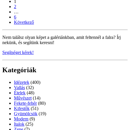
1
2
…
6
Következő
Nem találsz olyan képet a galériánkban, amit feltennél a falra? Írj
nekünk, és segítünk keresni!
Segítséget kérek!
Kategóriák
Idézetek
(400)
Vallás
(32)
Ételek
(48)
Művészet
(14)
Fekete-fehér
(80)
Kifestők
(51)
Gyümölcsök
(19)
Modern
(9)
Italok
(25)
Zene
(7)