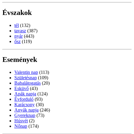
Évszakok
tél
(132)
tavasz
(387)
nyár
(443)
ősz
(119)
Események
Valentin nap
(113)
Születésnap
(109)
Babalátogatás
(20)
Esküvő
(43)
Apák napja
(124)
Évforduló
(93)
Karácsony
(30)
Anyák napja
(246)
Gyereknap
(73)
Húsvét
(2)
Nőnap
(174)