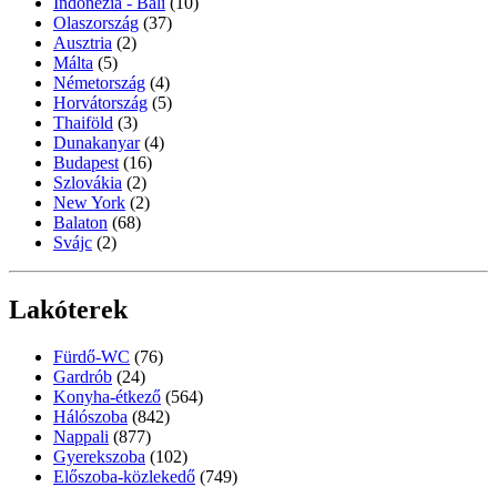
Indonézia - Bali
(10)
Olaszország
(37)
Ausztria
(2)
Málta
(5)
Németország
(4)
Horvátország
(5)
Thaiföld
(3)
Dunakanyar
(4)
Budapest
(16)
Szlovákia
(2)
New York
(2)
Balaton
(68)
Svájc
(2)
Lakóterek
Fürdő-WC
(76)
Gardrób
(24)
Konyha-étkező
(564)
Hálószoba
(842)
Nappali
(877)
Gyerekszoba
(102)
Előszoba-közlekedő
(749)