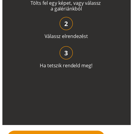
T
ö
l
t
s
f
e
l
e
g
y
k
é
pe
t
,
v
a
g
y
v
á
l
a
ss
z
a
g
a
lé
r
i
án
k
b
ó
l
2
V
á
l
a
ss
z
e
l
r
e
n
d
e
z
é
s
t
3
H
a
t
e
t
s
z
i
k
r
e
n
d
el
d
m
e
g
!