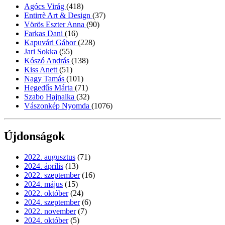
Agócs Virág
(418)
Entirrè Art & Design
(37)
Vörös Eszter Anna
(90)
Farkas Dani
(16)
Kapuvári Gábor
(228)
Jari Sokka
(55)
Kószó András
(138)
Kiss Anett
(51)
Nagy Tamás
(101)
Hegedűs Márta
(71)
Szabo Hajnalka
(32)
Vászonkép Nyomda
(1076)
Újdonságok
2022. augusztus
(71)
2024. április
(13)
2022. szeptember
(16)
2024. május
(15)
2022. október
(24)
2024. szeptember
(6)
2022. november
(7)
2024. október
(5)