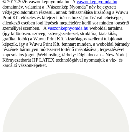
© 2017-2026 vaszonkepnyomda.hu | A
vaszonkepnyomda.hu
domainnév, valamint a „Vászonkép Nyomda” név bejegyzett
védjegyoltalomban részesül, annak felhasználása kizárólag a Wuwu
Print Kft. előzetes és kifejezett írásos hozzájárulásával lehetséges,
ellenkező esetben jogi lépések megtételére kerül sor minden jogsértő
személlyel szemben. | A
vaszonkepnyomda.hu
weboldal tartalma
(így különösen: szöveg, szövegszerkezet, struktúra, kialakítás,
grafika, fotók) a Wuwu Print Kft. kizárólagos szellemi tulajdonát
képezik, így a Wuwu Print Kft. fenntart minden, a weboldal bármely
részének bármilyen módszerrel történő másolásával, terjesztésével
kapcsolatos jogot. |Webhosting, tárhely: Digitalocean – New York |
Környezetbarát HP LATEX technológiával nyomtatjuk a víz-, és
karcálló vászonképeket.