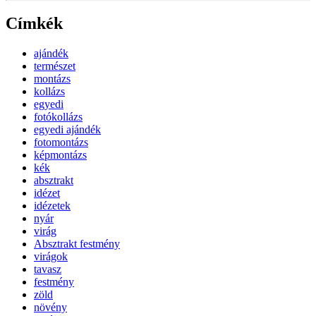
Címkék
ajándék
természet
montázs
kollázs
egyedi
fotókollázs
egyedi ajándék
fotomontázs
képmontázs
kék
absztrakt
idézet
idézetek
nyár
virág
Absztrakt festmény
virágok
tavasz
festmény
zöld
növény