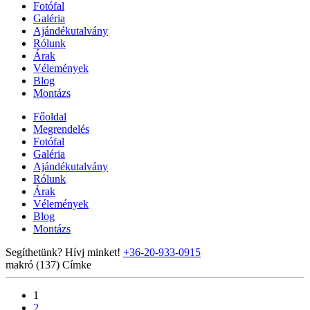
Fotófal
Galéria
Ajándékutalvány
Rólunk
Árak
Vélemények
Blog
Montázs
Főoldal
Megrendelés
Fotófal
Galéria
Ajándékutalvány
Rólunk
Árak
Vélemények
Blog
Montázs
Segíthetünk? Hívj minket!
+36-20-933-0915
makró (137)
Címke
1
2