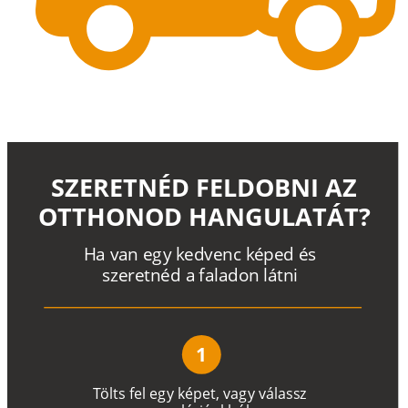
SZERETNÉD FELDOBNI AZ
OTTHONOD HANGULATÁT?
H
a
v
a
n
e
g
y
k
e
d
v
e
n
c
k
é
p
e
d
é
s
s
z
e
r
e
t
n
é
d a
f
a
l
a
d
o
n
l
á
t
n
i
1
T
ö
l
t
s
f
e
l
e
g
y
k
é
pe
t
,
v
a
g
y
v
á
l
a
ss
z