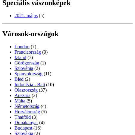
Speciális vászonképek
2021. május
(5)
Városok-országok
London
(7)
Franciaország
(9)
Izland
(7)
Görögország
(1)
Szlovénia
(2)
Spanyolország
(11)
Bled
(2)
Indonézia - Bali
(10)
Olaszország
(37)
Ausztria
(2)
Málta
(5)
Németország
(4)
Horvátország
(5)
Thaiföld
(3)
Dunakanyar
(4)
Budapest
(16)
Szlovákia
(2)