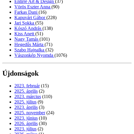
Entirrè Art & Design
(37)
Vörös Eszter Anna
(90)
Farkas Dani
(16)
Kapuvári Gábor
(228)
Jari Sokka
(55)
Kószó András
(138)
Kiss Anett
(51)
Nagy Tamás
(101)
Hegedűs Márta
(71)
Szabo Hajnalka
(32)
Vászonkép Nyomda
(1076)
Újdonságok
2023. február
(15)
2025. április
(2)
2023. március
(110)
2025. július
(9)
2023. április
(3)
2025. november
(24)
2023. június
(10)
2026. április
(30)
2023. július
(2)