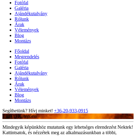
Fotófal
Galéria
Ajándékutalvány
Rólunk
Árak
Vélemények
Blog
Montázs
Főoldal
Megrendelés
Fotófal
Galéria
Ajándékutalvány
Rólunk
Árak
Vélemények
Blog
Montázs
Segíthetünk? Hívj minket!
+36-20-933-0915
Tűz (1)
Kategória
Mindegyik képünkhöz mutatunk egy lehetséges elrendezést Nektek!
Kattintsatok, és nézzétek meg az alkalmazásunkban a többi,