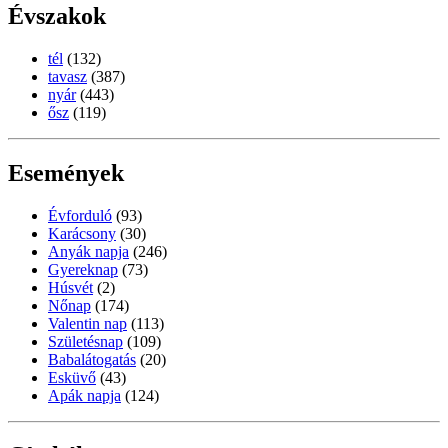
Évszakok
tél
(132)
tavasz
(387)
nyár
(443)
ősz
(119)
Események
Évforduló
(93)
Karácsony
(30)
Anyák napja
(246)
Gyereknap
(73)
Húsvét
(2)
Nőnap
(174)
Valentin nap
(113)
Születésnap
(109)
Babalátogatás
(20)
Esküvő
(43)
Apák napja
(124)