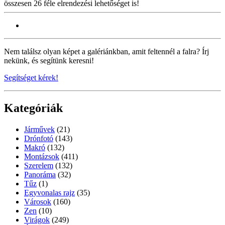
összesen 26 féle elrendezési lehetőséget is!
Nem találsz olyan képet a galériánkban, amit feltennél a falra? Írj
nekünk, és segítünk keresni!
Segítséget kérek!
Kategóriák
Járművek
(21)
Drónfotó
(143)
Makró
(132)
Montázsok
(411)
Szerelem
(132)
Panoráma
(32)
Tűz
(1)
Egyvonalas rajz
(35)
Városok
(160)
Zen
(10)
Virágok
(249)