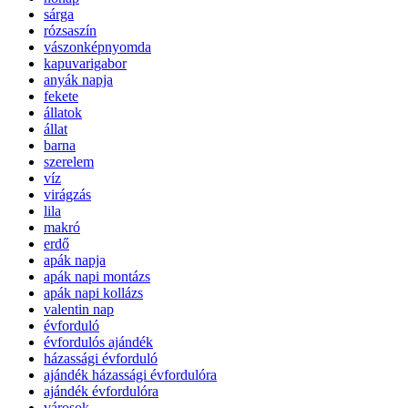
sárga
rózsaszín
vászonképnyomda
kapuvarigabor
anyák napja
fekete
állatok
állat
barna
szerelem
víz
virágzás
lila
makró
erdő
apák napja
apák napi montázs
apák napi kollázs
valentin nap
évforduló
évfordulós ajándék
házassági évforduló
ajándék házassági évfordulóra
ajándék évfordulóra
városok