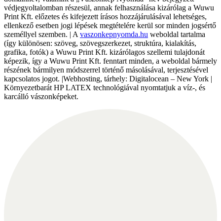
védjegyoltalomban részesül, annak felhasználása kizárólag a Wuwu
Print Kft. előzetes és kifejezett írásos hozzájárulásával lehetséges,
ellenkező esetben jogi lépések megtételére kerül sor minden jogsértő
személlyel szemben. | A
vaszonkepnyomda.hu
weboldal tartalma
(így különösen: szöveg, szövegszerkezet, struktúra, kialakítás,
grafika, fotók) a Wuwu Print Kft. kizárólagos szellemi tulajdonát
képezik, így a Wuwu Print Kft. fenntart minden, a weboldal bármely
részének bármilyen módszerrel történő másolásával, terjesztésével
kapcsolatos jogot. |Webhosting, tárhely: Digitalocean – New York |
Környezetbarát HP LATEX technológiával nyomtatjuk a víz-, és
karcálló vászonképeket.