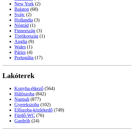
New York
(2)
Balaton
(68)
Svájc
(2)
Hollandia
(3)
Nógrád
(1)
Finnország
(3)
Törökország
(1)
Anglia
(9)
Wales
(1)
Párizs
(4)
Portugália
(17)
Lakóterek
Konyha-étkező
(564)
Hálószoba
(842)
Nappali
(877)
Gyerekszoba
(102)
Előszoba-közlekedő
(749)
Fürdő-WC
(76)
Gardrób
(24)