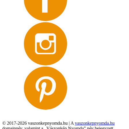
© 2017-2026 vaszonkepnyomda.hu | A
vaszonkepnyomda.hu
domainnév, valamint a „Vászonkép Nyomda” név bejegyzett