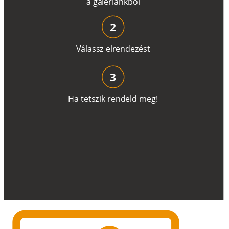
a
g
a
lé
r
i
án
k
b
ó
l
2
V
á
l
a
ss
z
e
l
r
e
n
d
e
z
é
s
t
3
H
a
t
e
t
s
z
i
k
r
e
n
d
el
d
m
e
g
!