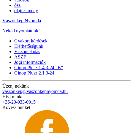
ősz
olajfestmény
Vászonkép Nyomda
Neked nyomtatunk!
Gyakori kérdések
Elérhetőségünk
Viszonteladás
ÁSZF
Jogi információk
Ginop Plusz 1.4.3-24 “B”
Ginop Plusz 2.1.3-24
Üzenj nekünk
vaszonkep@vaszonkepnyomda.hu
Hívj minket
+36-20-933-0915
Kövess minket