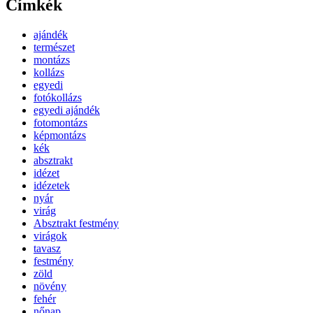
Címkék
ajándék
természet
montázs
kollázs
egyedi
fotókollázs
egyedi ajándék
fotomontázs
képmontázs
kék
absztrakt
idézet
idézetek
nyár
virág
Absztrakt festmény
virágok
tavasz
festmény
zöld
növény
fehér
nőnap