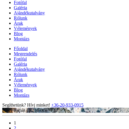
Fotófal
Galéria
Ajándékutalvány
Rólunk
Árak
Vélemények
Blog
Montázs
Főoldal
Megrendelés
Fotófal
Galéria
Ajándékutalvány
Rólunk
Árak
Vélemények
Blog
Montázs
Segíthetünk? Hívj minket!
+36-20-933-0915
Nagy Tamás (101)
Fotós
1
2