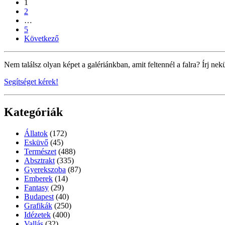
1
2
…
5
Következő
Nem találsz olyan képet a galériánkban, amit feltennél a falra? Írj nek
Segítséget kérek!
Kategóriák
Állatok
(172)
Esküvő
(45)
Természet
(488)
Absztrakt
(335)
Gyerekszoba
(87)
Emberek
(14)
Fantasy
(29)
Budapest
(40)
Grafikák
(250)
Idézetek
(400)
Vallás
(32)