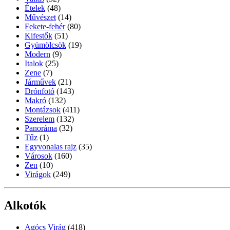
Ételek
(48)
Művészet
(14)
Fekete-fehér
(80)
Kifestők
(51)
Gyümölcsök
(19)
Modern
(9)
Italok
(25)
Zene
(7)
Járművek
(21)
Drónfotó
(143)
Makró
(132)
Montázsok
(411)
Szerelem
(132)
Panoráma
(32)
Tűz
(1)
Egyvonalas rajz
(35)
Városok
(160)
Zen
(10)
Virágok
(249)
Alkotók
Agócs Virág
(418)