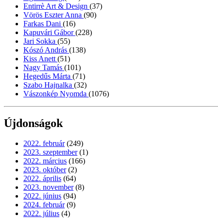
Entirrè Art & Design
(37)
Vörös Eszter Anna
(90)
Farkas Dani
(16)
Kapuvári Gábor
(228)
Jari Sokka
(55)
Kószó András
(138)
Kiss Anett
(51)
Nagy Tamás
(101)
Hegedűs Márta
(71)
Szabo Hajnalka
(32)
Vászonkép Nyomda
(1076)
Újdonságok
2022. február
(249)
2023. szeptember
(1)
2022. március
(166)
2023. október
(2)
2022. április
(64)
2023. november
(8)
2022. június
(94)
2024. február
(9)
2022. július
(4)