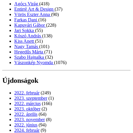
Agócs Virág
(418)
Entirrè Art & Design
(37)
Vörös Eszter Anna
(90)
Farkas Dani
(16)
Kapuvári Gábor
(228)
Jari Sokka
(55)
Kószó András
(138)
Kiss Anett
(51)
Nagy Tamás
(101)
Hegedűs Márta
(71)
Szabo Hajnalka
(32)
Vászonkép Nyomda
(1076)
Újdonságok
2022. február
(249)
2023. szeptember
(1)
2022. március
(166)
2023. október
(2)
2022. április
(64)
2023. november
(8)
2022. június
(94)
2024. február
(9)