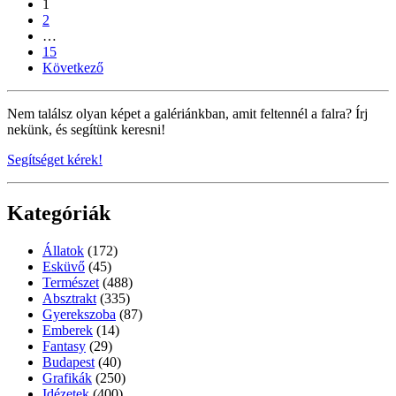
1
2
…
15
Következő
Nem találsz olyan képet a galériánkban, amit feltennél a falra? Írj
nekünk, és segítünk keresni!
Segítséget kérek!
Kategóriák
Állatok
(172)
Esküvő
(45)
Természet
(488)
Absztrakt
(335)
Gyerekszoba
(87)
Emberek
(14)
Fantasy
(29)
Budapest
(40)
Grafikák
(250)
Idézetek
(400)