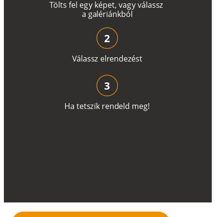
T
ö
l
t
s
f
e
l
e
g
y
k
é
pe
t
,
v
a
g
y
v
á
l
a
ss
z
a
g
a
lé
r
i
án
k
b
ó
l
2
V
á
l
a
ss
z
e
l
r
e
n
d
e
z
é
s
t
3
H
a
t
e
t
s
z
i
k
r
e
n
d
el
d
m
e
g
!