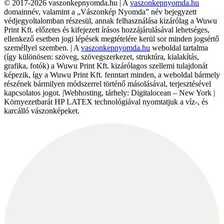
© 2017-2026 vaszonkepnyomda.hu | A
vaszonkepnyomda.hu
domainnév, valamint a „Vászonkép Nyomda” név bejegyzett
védjegyoltalomban részesül, annak felhasználása kizárólag a Wuwu
Print Kft. előzetes és kifejezett írásos hozzájárulásával lehetséges,
ellenkező esetben jogi lépések megtételére kerül sor minden jogsértő
személlyel szemben. | A
vaszonkepnyomda.hu
weboldal tartalma
(így különösen: szöveg, szövegszerkezet, struktúra, kialakítás,
grafika, fotók) a Wuwu Print Kft. kizárólagos szellemi tulajdonát
képezik, így a Wuwu Print Kft. fenntart minden, a weboldal bármely
részének bármilyen módszerrel történő másolásával, terjesztésével
kapcsolatos jogot. |Webhosting, tárhely: Digitalocean – New York |
Környezetbarát HP LATEX technológiával nyomtatjuk a víz-, és
karcálló vászonképeket.