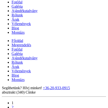
Fotófal
Galéria
Ajándékutalvány
Rólunk
Árak
Vélemények
Blog
Montázs
Főoldal
Megrendelés
Fotófal
Galéria
Ajándékutalvány
Rólunk
Árak
Vélemények
Blog
Montázs
Segíthetünk? Hívj minket!
+36-20-933-0915
absztrakt (340)
Címke
1
2