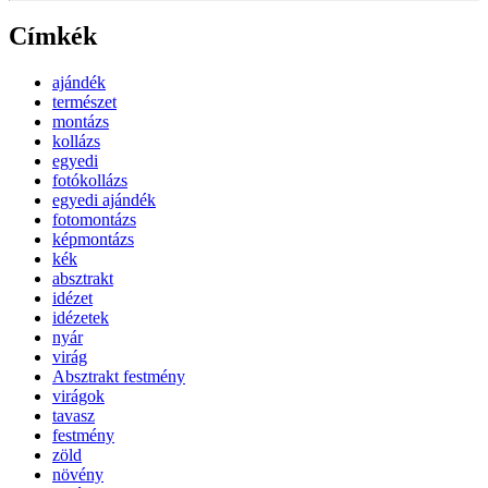
Címkék
ajándék
természet
montázs
kollázs
egyedi
fotókollázs
egyedi ajándék
fotomontázs
képmontázs
kék
absztrakt
idézet
idézetek
nyár
virág
Absztrakt festmény
virágok
tavasz
festmény
zöld
növény