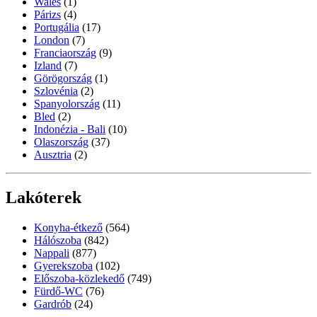
Wales
(1)
Párizs
(4)
Portugália
(17)
London
(7)
Franciaország
(9)
Izland
(7)
Görögország
(1)
Szlovénia
(2)
Spanyolország
(11)
Bled
(2)
Indonézia - Bali
(10)
Olaszország
(37)
Ausztria
(2)
Lakóterek
Konyha-étkező
(564)
Hálószoba
(842)
Nappali
(877)
Gyerekszoba
(102)
Előszoba-közlekedő
(749)
Fürdő-WC
(76)
Gardrób
(24)