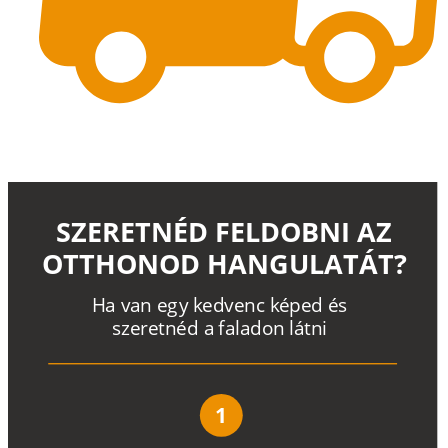
SZERETNÉD FELDOBNI AZ
OTTHONOD HANGULATÁT?
H
a
v
a
n
e
g
y
k
e
d
v
e
n
c
k
é
p
e
d
é
s
s
z
e
r
e
t
n
é
d a
f
a
l
a
d
o
n
l
á
t
n
i
1