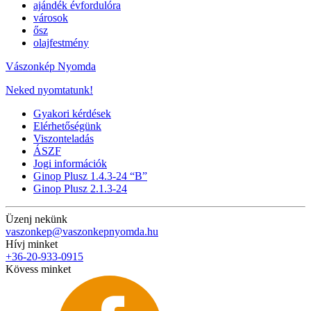
ajándék évfordulóra
városok
ősz
olajfestmény
Vászonkép Nyomda
Neked nyomtatunk!
Gyakori kérdések
Elérhetőségünk
Viszonteladás
ÁSZF
Jogi információk
Ginop Plusz 1.4.3-24 “B”
Ginop Plusz 2.1.3-24
Üzenj nekünk
vaszonkep@vaszonkepnyomda.hu
Hívj minket
+36-20-933-0915
Kövess minket