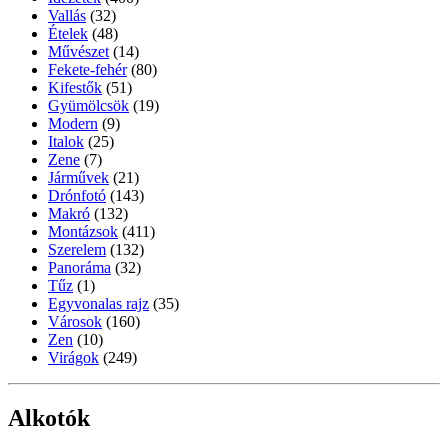
Vallás
(32)
Ételek
(48)
Művészet
(14)
Fekete-fehér
(80)
Kifestők
(51)
Gyümölcsök
(19)
Modern
(9)
Italok
(25)
Zene
(7)
Járművek
(21)
Drónfotó
(143)
Makró
(132)
Montázsok
(411)
Szerelem
(132)
Panoráma
(32)
Tűz
(1)
Egyvonalas rajz
(35)
Városok
(160)
Zen
(10)
Virágok
(249)
Alkotók