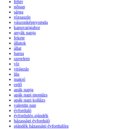
fehér
nőnap
sárga
rózsaszín
vászonképnyomda
kapuvarigabor
anyák napja
fekete
állatok
állat
barna
szerelem
víz
virágzás
lila
makró
erdő
apák napja
apák napi montázs
apák napi kollázs
valentin nap
évforduló
évfordulós ajándék
házassági évforduló
ajándék házassági évfordulóra