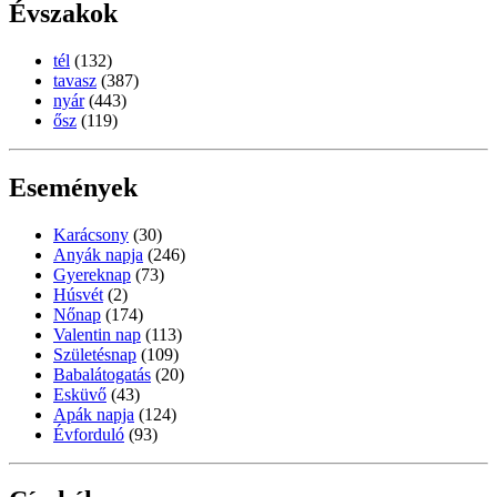
Évszakok
tél
(132)
tavasz
(387)
nyár
(443)
ősz
(119)
Események
Karácsony
(30)
Anyák napja
(246)
Gyereknap
(73)
Húsvét
(2)
Nőnap
(174)
Valentin nap
(113)
Születésnap
(109)
Babalátogatás
(20)
Esküvő
(43)
Apák napja
(124)
Évforduló
(93)