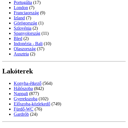
Portugália
(17)
London
(7)
Franciaország
(9)
Izland
(7)
Görögország
(1)
Szlovénia
(2)
Spanyolország
(11)
Bled
(2)
Indonézia - Bali
(10)
Olaszország
(37)
Ausztria
(2)
Lakóterek
Konyha-étkező
(564)
Hálószoba
(842)
Nappali
(877)
Gyerekszoba
(102)
Előszoba-közlekedő
(749)
Fürdő-WC
(76)
Gardrób
(24)