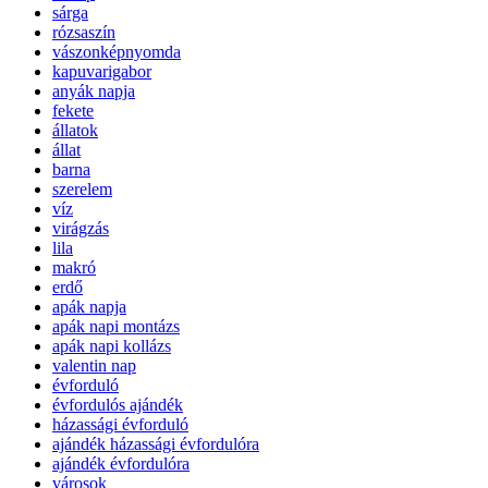
sárga
rózsaszín
vászonképnyomda
kapuvarigabor
anyák napja
fekete
állatok
állat
barna
szerelem
víz
virágzás
lila
makró
erdő
apák napja
apák napi montázs
apák napi kollázs
valentin nap
évforduló
évfordulós ajándék
házassági évforduló
ajándék házassági évfordulóra
ajándék évfordulóra
városok