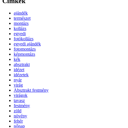
Címkék
ajándék
természet
montázs
kollázs
egyedi
fotókollázs
egyedi ajándék
fotomontázs
képmontázs
kék
absztrakt
idézet
idézetek
nyár
virág
Absztrakt festmény
virágok
tavasz
festmény
zöld
növény
fehér
nőnap