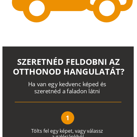
SZERETNÉD FELDOBNI AZ
OTTHONOD HANGULATÁT?
H
a
v
a
n
e
g
y
k
e
d
v
e
n
c
k
é
p
e
d
é
s
s
z
e
r
e
t
n
é
d a
f
a
l
a
d
o
n
l
á
t
n
i
1
T
ö
l
t
s
f
e
l
e
g
y
k
é
pe
t
,
v
a
g
y
v
á
l
a
ss
z
a
g
a
lé
r
i
án
k
b
ó
l