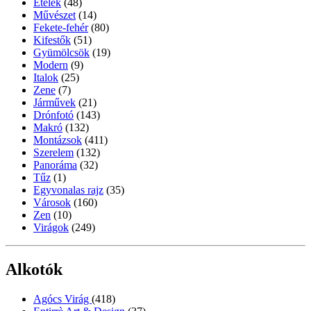
Ételek
(48)
Művészet
(14)
Fekete-fehér
(80)
Kifestők
(51)
Gyümölcsök
(19)
Modern
(9)
Italok
(25)
Zene
(7)
Járművek
(21)
Drónfotó
(143)
Makró
(132)
Montázsok
(411)
Szerelem
(132)
Panoráma
(32)
Tűz
(1)
Egyvonalas rajz
(35)
Városok
(160)
Zen
(10)
Virágok
(249)
Alkotók
Agócs Virág
(418)