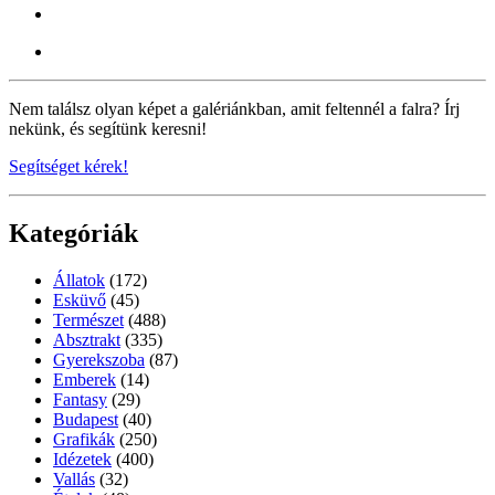
Nem találsz olyan képet a galériánkban, amit feltennél a falra? Írj
nekünk, és segítünk keresni!
Segítséget kérek!
Kategóriák
Állatok
(172)
Esküvő
(45)
Természet
(488)
Absztrakt
(335)
Gyerekszoba
(87)
Emberek
(14)
Fantasy
(29)
Budapest
(40)
Grafikák
(250)
Idézetek
(400)
Vallás
(32)