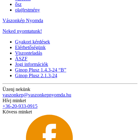
ősz
olajfestmény
Vászonkép Nyomda
Neked nyomtatunk!
Gyakori kérdések
Elérhetőségünk
Viszonteladás
ÁSZF
Jogi információk
Ginop Plusz 1.4.3-24 “B”
Ginop Plusz 2.1.3-24
Üzenj nekünk
vaszonkep@vaszonkepnyomda.hu
Hívj minket
+36-20-933-0915
Kövess minket