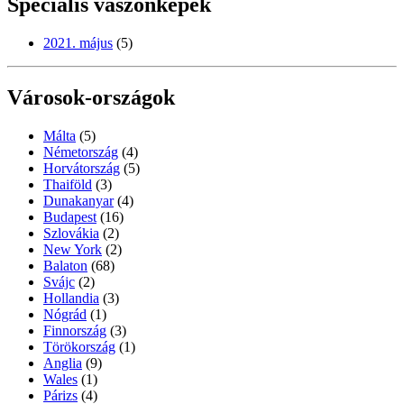
Speciális vászonképek
2021. május
(5)
Városok-országok
Málta
(5)
Németország
(4)
Horvátország
(5)
Thaiföld
(3)
Dunakanyar
(4)
Budapest
(16)
Szlovákia
(2)
New York
(2)
Balaton
(68)
Svájc
(2)
Hollandia
(3)
Nógrád
(1)
Finnország
(3)
Törökország
(1)
Anglia
(9)
Wales
(1)
Párizs
(4)