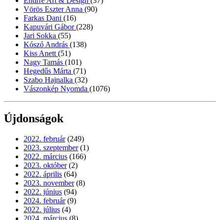
Entirrè Art & Design
(37)
Vörös Eszter Anna
(90)
Farkas Dani
(16)
Kapuvári Gábor
(228)
Jari Sokka
(55)
Kószó András
(138)
Kiss Anett
(51)
Nagy Tamás
(101)
Hegedűs Márta
(71)
Szabo Hajnalka
(32)
Vászonkép Nyomda
(1076)
Újdonságok
2022. február
(249)
2023. szeptember
(1)
2022. március
(166)
2023. október
(2)
2022. április
(64)
2023. november
(8)
2022. június
(94)
2024. február
(9)
2022. július
(4)
2024. március
(8)