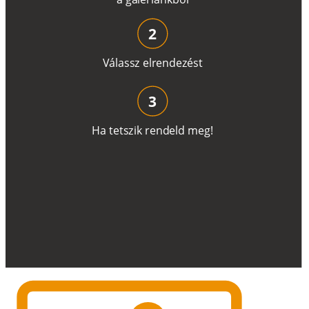
2
V
á
l
a
ss
z
e
l
r
e
n
d
e
z
é
s
t
3
H
a
t
e
t
s
z
i
k
r
e
n
d
el
d
m
e
g
!