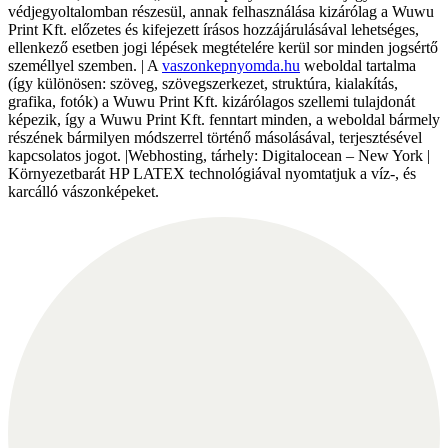
védjegyoltalomban részesül, annak felhasználása kizárólag a Wuwu
Print Kft. előzetes és kifejezett írásos hozzájárulásával lehetséges,
ellenkező esetben jogi lépések megtételére kerül sor minden jogsértő
személlyel szemben. | A
vaszonkepnyomda.hu
weboldal tartalma
(így különösen: szöveg, szövegszerkezet, struktúra, kialakítás,
grafika, fotók) a Wuwu Print Kft. kizárólagos szellemi tulajdonát
képezik, így a Wuwu Print Kft. fenntart minden, a weboldal bármely
részének bármilyen módszerrel történő másolásával, terjesztésével
kapcsolatos jogot. |Webhosting, tárhely: Digitalocean – New York |
Környezetbarát HP LATEX technológiával nyomtatjuk a víz-, és
karcálló vászonképeket.