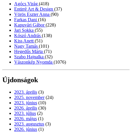
Agócs Virág
(418)
Entirrè Art & Design
(37)
Vörös Eszter Anna
(90)
Farkas Dani
(16)
Kapuvári Gábor
(228)
Jari Sokka
(55)
Kószó András
(138)
Kiss Anett
(51)
Nagy Tamás
(101)
Hegedűs Márta
(71)
Szabo Hajnalka
(32)
Vászonkép Nyomda
(1076)
Újdonságok
2023. április
(3)
2025. november
(24)
2023. június
(10)
2026. április
(30)
2023. július
(2)
2026. május
(1)
2023. augusztus
(3)
2026. június
(1)