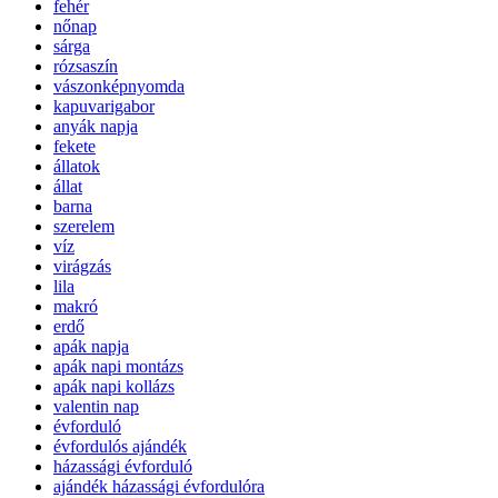
fehér
nőnap
sárga
rózsaszín
vászonképnyomda
kapuvarigabor
anyák napja
fekete
állatok
állat
barna
szerelem
víz
virágzás
lila
makró
erdő
apák napja
apák napi montázs
apák napi kollázs
valentin nap
évforduló
évfordulós ajándék
házassági évforduló
ajándék házassági évfordulóra