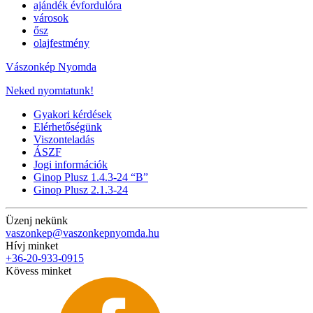
ajándék évfordulóra
városok
ősz
olajfestmény
Vászonkép Nyomda
Neked nyomtatunk!
Gyakori kérdések
Elérhetőségünk
Viszonteladás
ÁSZF
Jogi információk
Ginop Plusz 1.4.3-24 “B”
Ginop Plusz 2.1.3-24
Üzenj nekünk
vaszonkep@vaszonkepnyomda.hu
Hívj minket
+36-20-933-0915
Kövess minket