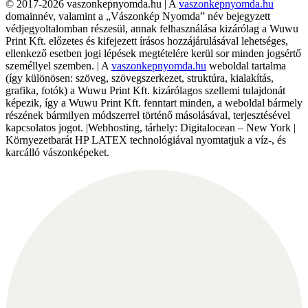
© 2017-2026 vaszonkepnyomda.hu | A
vaszonkepnyomda.hu
domainnév, valamint a „Vászonkép Nyomda” név bejegyzett
védjegyoltalomban részesül, annak felhasználása kizárólag a Wuwu
Print Kft. előzetes és kifejezett írásos hozzájárulásával lehetséges,
ellenkező esetben jogi lépések megtételére kerül sor minden jogsértő
személlyel szemben. | A
vaszonkepnyomda.hu
weboldal tartalma
(így különösen: szöveg, szövegszerkezet, struktúra, kialakítás,
grafika, fotók) a Wuwu Print Kft. kizárólagos szellemi tulajdonát
képezik, így a Wuwu Print Kft. fenntart minden, a weboldal bármely
részének bármilyen módszerrel történő másolásával, terjesztésével
kapcsolatos jogot. |Webhosting, tárhely: Digitalocean – New York |
Környezetbarát HP LATEX technológiával nyomtatjuk a víz-, és
karcálló vászonképeket.