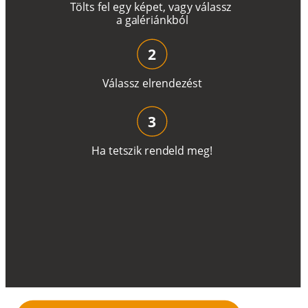
T
ö
l
t
s
f
e
l
e
g
y
k
é
pe
t
,
v
a
g
y
v
á
l
a
ss
z
a
g
a
lé
r
i
án
k
b
ó
l
2
V
á
l
a
ss
z
e
l
r
e
n
d
e
z
é
s
t
3
H
a
t
e
t
s
z
i
k
r
e
n
d
el
d
m
e
g
!