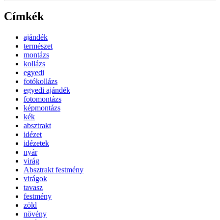
Címkék
ajándék
természet
montázs
kollázs
egyedi
fotókollázs
egyedi ajándék
fotomontázs
képmontázs
kék
absztrakt
idézet
idézetek
nyár
virág
Absztrakt festmény
virágok
tavasz
festmény
zöld
növény