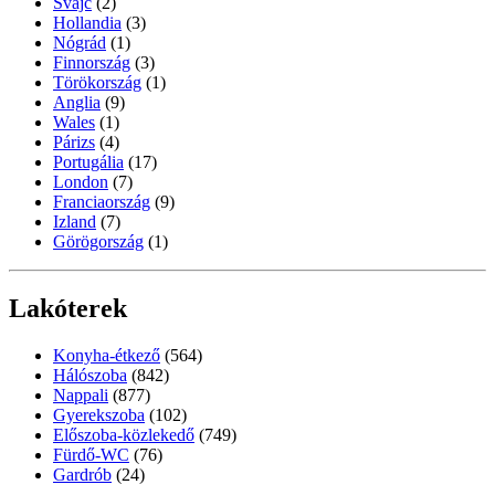
Svájc
(2)
Hollandia
(3)
Nógrád
(1)
Finnország
(3)
Törökország
(1)
Anglia
(9)
Wales
(1)
Párizs
(4)
Portugália
(17)
London
(7)
Franciaország
(9)
Izland
(7)
Görögország
(1)
Lakóterek
Konyha-étkező
(564)
Hálószoba
(842)
Nappali
(877)
Gyerekszoba
(102)
Előszoba-közlekedő
(749)
Fürdő-WC
(76)
Gardrób
(24)