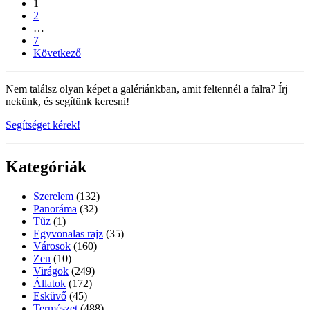
1
2
…
7
Következő
Nem találsz olyan képet a galériánkban, amit feltennél a falra? Írj
nekünk, és segítünk keresni!
Segítséget kérek!
Kategóriák
Szerelem
(132)
Panoráma
(32)
Tűz
(1)
Egyvonalas rajz
(35)
Városok
(160)
Zen
(10)
Virágok
(249)
Állatok
(172)
Esküvő
(45)
Természet
(488)