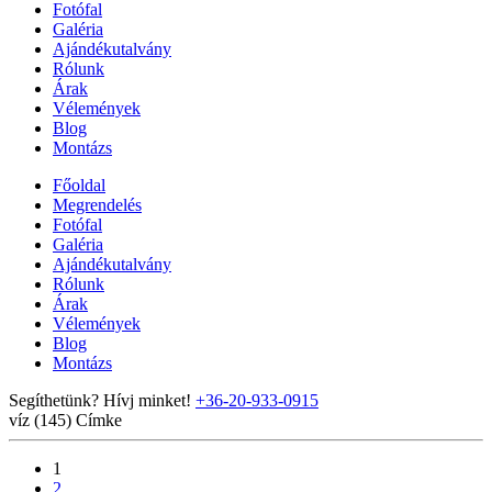
Fotófal
Galéria
Ajándékutalvány
Rólunk
Árak
Vélemények
Blog
Montázs
Főoldal
Megrendelés
Fotófal
Galéria
Ajándékutalvány
Rólunk
Árak
Vélemények
Blog
Montázs
Segíthetünk? Hívj minket!
+36-20-933-0915
víz (145)
Címke
1
2