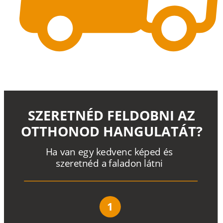
SZERETNÉD FELDOBNI AZ
OTTHONOD HANGULATÁT?
H
a
v
a
n
e
g
y
k
e
d
v
e
n
c
k
é
p
e
d
é
s
s
z
e
r
e
t
n
é
d a
f
a
l
a
d
o
n
l
á
t
n
i
1