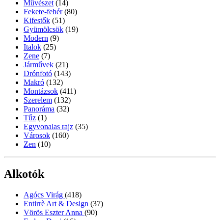
Művészet
(14)
Fekete-fehér
(80)
Kifestők
(51)
Gyümölcsök
(19)
Modern
(9)
Italok
(25)
Zene
(7)
Járművek
(21)
Drónfotó
(143)
Makró
(132)
Montázsok
(411)
Szerelem
(132)
Panoráma
(32)
Tűz
(1)
Egyvonalas rajz
(35)
Városok
(160)
Zen
(10)
Alkotók
Agócs Virág
(418)
Entirrè Art & Design
(37)
Vörös Eszter Anna
(90)