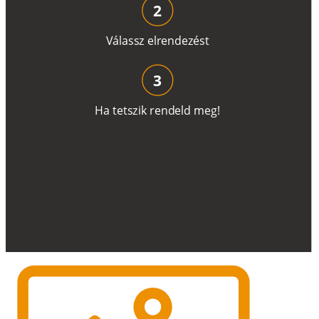
2
V
á
l
a
ss
z
e
l
r
e
n
d
e
z
é
s
t
3
H
a
t
e
t
s
z
i
k
r
e
n
d
el
d
m
e
g
!