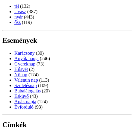
tél
(132)
tavasz
(387)
nyár
(443)
ősz
(119)
Események
Karácsony
(30)
Anyák napja
(246)
Gyereknap
(73)
Húsvét
(2)
Nőnap
(174)
Valentin nap
(113)
Születésnap
(109)
Babalátogatás
(20)
Esküvő
(43)
Apák napja
(124)
Évforduló
(93)
Címkék