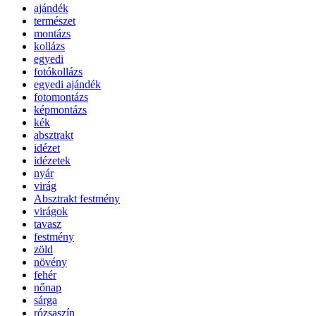
ajándék
természet
montázs
kollázs
egyedi
fotókollázs
egyedi ajándék
fotomontázs
képmontázs
kék
absztrakt
idézet
idézetek
nyár
virág
Absztrakt festmény
virágok
tavasz
festmény
zöld
növény
fehér
nőnap
sárga
rózsaszín