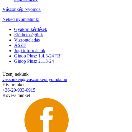
Vászonkép Nyomda
Neked nyomtatunk!
Gyakori kérdések
Elérhetőségünk
Viszonteladás
ÁSZF
Jogi információk
Ginop Plusz 1.4.3-24 “B”
Ginop Plusz 2.1.3-24
Üzenj nekünk
vaszonkep@vaszonkepnyomda.hu
Hívj minket
+36-20-933-0915
Kövess minket