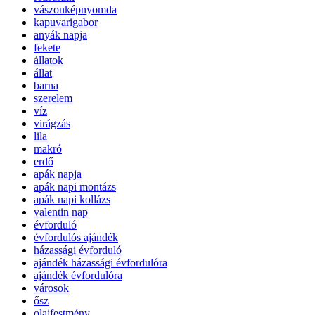
vászonképnyomda
kapuvarigabor
anyák napja
fekete
állatok
állat
barna
szerelem
víz
virágzás
lila
makró
erdő
apák napja
apák napi montázs
apák napi kollázs
valentin nap
évforduló
évfordulós ajándék
házassági évforduló
ajándék házassági évfordulóra
ajándék évfordulóra
városok
ősz
olajfestmény