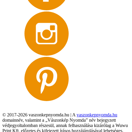
© 2017-2026 vaszonkepnyomda.hu | A
vaszonkepnyomda.hu
domainnév, valamint a „Vászonkép Nyomda” név bejegyzett
védjegyoltalomban részesül, annak felhasználása kizárólag a Wuwu
Print Kft. előzetes és kifejezett írásos hozzájárulásával lehetséges,