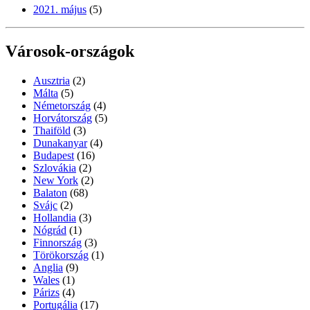
2021. május
(5)
Városok-országok
Ausztria
(2)
Málta
(5)
Németország
(4)
Horvátország
(5)
Thaiföld
(3)
Dunakanyar
(4)
Budapest
(16)
Szlovákia
(2)
New York
(2)
Balaton
(68)
Svájc
(2)
Hollandia
(3)
Nógrád
(1)
Finnország
(3)
Törökország
(1)
Anglia
(9)
Wales
(1)
Párizs
(4)
Portugália
(17)