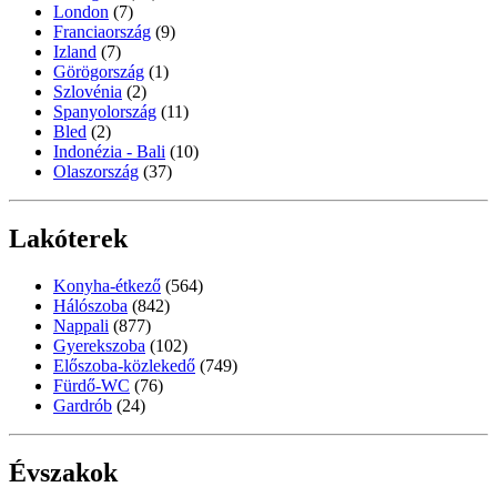
London
(7)
Franciaország
(9)
Izland
(7)
Görögország
(1)
Szlovénia
(2)
Spanyolország
(11)
Bled
(2)
Indonézia - Bali
(10)
Olaszország
(37)
Lakóterek
Konyha-étkező
(564)
Hálószoba
(842)
Nappali
(877)
Gyerekszoba
(102)
Előszoba-közlekedő
(749)
Fürdő-WC
(76)
Gardrób
(24)
Évszakok