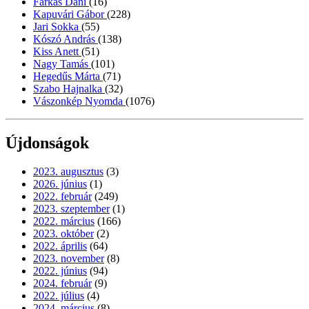
Farkas Dani
(16)
Kapuvári Gábor
(228)
Jari Sokka
(55)
Kószó András
(138)
Kiss Anett
(51)
Nagy Tamás
(101)
Hegedűs Márta
(71)
Szabo Hajnalka
(32)
Vászonkép Nyomda
(1076)
Újdonságok
2023. augusztus
(3)
2026. június
(1)
2022. február
(249)
2023. szeptember
(1)
2022. március
(166)
2023. október
(2)
2022. április
(64)
2023. november
(8)
2022. június
(94)
2024. február
(9)
2022. július
(4)
2024. március
(8)