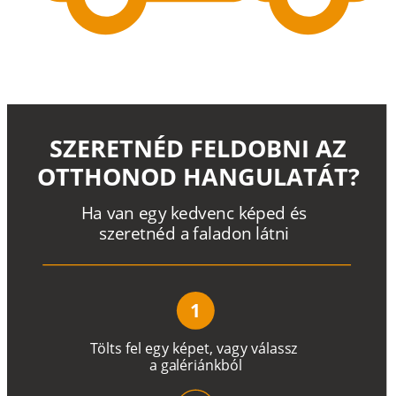
SZERETNÉD FELDOBNI AZ
OTTHONOD HANGULATÁT?
H
a
v
a
n
e
g
y
k
e
d
v
e
n
c
k
é
p
e
d
é
s
s
z
e
r
e
t
n
é
d a
f
a
l
a
d
o
n
l
á
t
n
i
1
T
ö
l
t
s
f
e
l
e
g
y
k
é
pe
t
,
v
a
g
y
v
á
l
a
ss
z
a
g
a
lé
r
i
án
k
b
ó
l