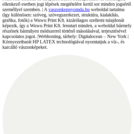
ellenkező esetben jogi lépések megtételére kerül sor minden jogsértő
személlyel szemben. | A
vaszonkepnyomda.hu
weboldal tartalma
(így különösen: szöveg, szövegszerkezet, struktúra, kialakítás,
grafika, fotók) a Wuwu Print Kft. kizárólagos szellemi tulajdonát
képezik, így a Wuwu Print Kft. fenntart minden, a weboldal bármely
részének bármilyen módszerrel történő másolásával, terjesztésével
kapcsolatos jogot. |Webhosting, tárhely: Digitalocean – New York |
Környezetbarát HP LATEX technológiával nyomtatjuk a víz-, és
karcálló vászonképeket.