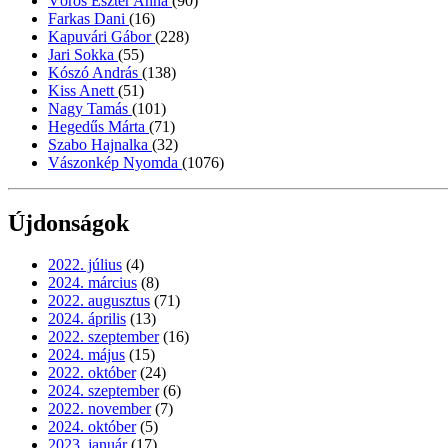
Vörös Eszter Anna
(90)
Farkas Dani
(16)
Kapuvári Gábor
(228)
Jari Sokka
(55)
Kószó András
(138)
Kiss Anett
(51)
Nagy Tamás
(101)
Hegedűs Márta
(71)
Szabo Hajnalka
(32)
Vászonkép Nyomda
(1076)
Újdonságok
2022. július
(4)
2024. március
(8)
2022. augusztus
(71)
2024. április
(13)
2022. szeptember
(16)
2024. május
(15)
2022. október
(24)
2024. szeptember
(6)
2022. november
(7)
2024. október
(5)
2023. január
(17)