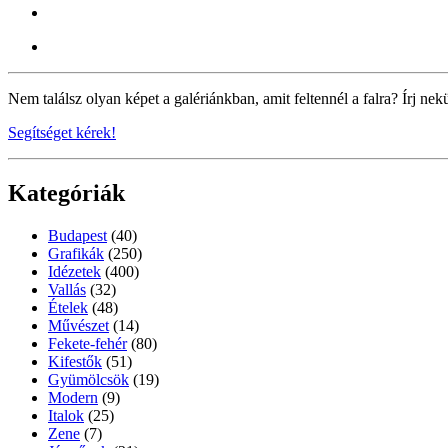
Nem találsz olyan képet a galériánkban, amit feltennél a falra? Írj nek
Segítséget kérek!
Kategóriák
Budapest
(40)
Grafikák
(250)
Idézetek
(400)
Vallás
(32)
Ételek
(48)
Művészet
(14)
Fekete-fehér
(80)
Kifestők
(51)
Gyümölcsök
(19)
Modern
(9)
Italok
(25)
Zene
(7)