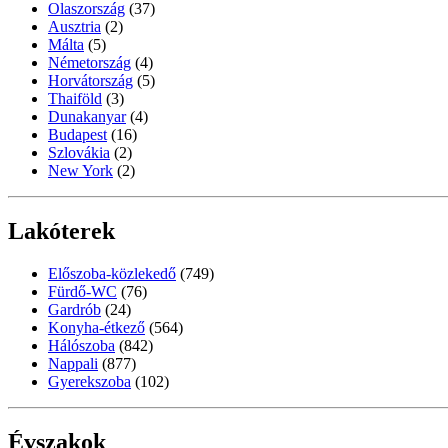
Olaszország
(37)
Ausztria
(2)
Málta
(5)
Németország
(4)
Horvátország
(5)
Thaiföld
(3)
Dunakanyar
(4)
Budapest
(16)
Szlovákia
(2)
New York
(2)
Lakóterek
Előszoba-közlekedő
(749)
Fürdő-WC
(76)
Gardrób
(24)
Konyha-étkező
(564)
Hálószoba
(842)
Nappali
(877)
Gyerekszoba
(102)
Évszakok