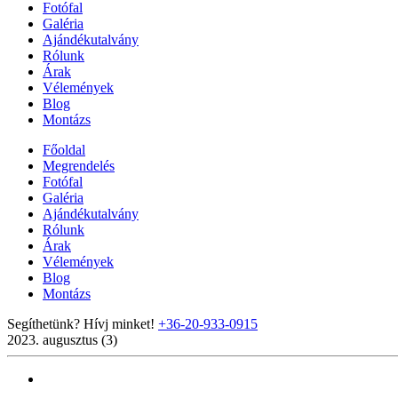
Fotófal
Galéria
Ajándékutalvány
Rólunk
Árak
Vélemények
Blog
Montázs
Főoldal
Megrendelés
Fotófal
Galéria
Ajándékutalvány
Rólunk
Árak
Vélemények
Blog
Montázs
Segíthetünk? Hívj minket!
+36-20-933-0915
2023. augusztus (3)