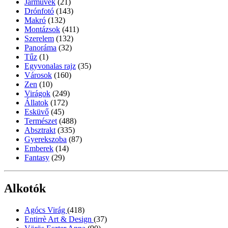
Járművek
(21)
Drónfotó
(143)
Makró
(132)
Montázsok
(411)
Szerelem
(132)
Panoráma
(32)
Tűz
(1)
Egyvonalas rajz
(35)
Városok
(160)
Zen
(10)
Virágok
(249)
Állatok
(172)
Esküvő
(45)
Természet
(488)
Absztrakt
(335)
Gyerekszoba
(87)
Emberek
(14)
Fantasy
(29)
Alkotók
Agócs Virág
(418)
Entirrè Art & Design
(37)